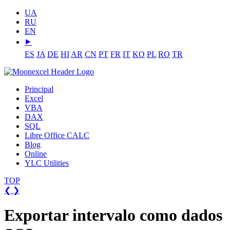
UA
RU
EN
⯈
ES
JA
DE
HI
AR
CN
PT
FR
IT
KO
PL
RO
TR
Principal
Excel
VBA
DAX
SQL
Libre Office CALC
Blog
Online
YLC Utilities
TOP
❮
❯
Exportar intervalo como dados