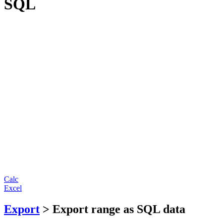
SQL
Calc
Excel
Export
> Export range as SQL data