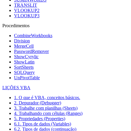
TRANSLIT
VLOOKUP2
VLOOKUP3
Procedimentos
CombineWorkbooks
Division
MergeCell
PasswordRemover
ShowCyrylic
ShowLatin
SortSheets
SQLQuery
UnPivotTable
LIÇÕES VBA
1. O que é VBA, conceitos básicos.
2. Depurador (Debugger)
3. Trabalhe com planilhas (Sheets)
4. Trabalhando com células (Ranges)
5. Propriedades (Properties)
6.1. Tipos de dados (Variables)
6.2. Tipos de dados (continuação)