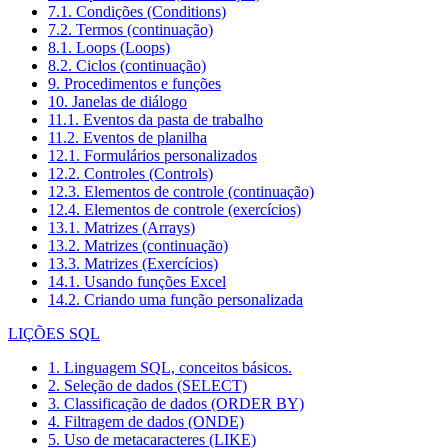
7.1. Condições (Conditions)
7.2. Termos (continuação)
8.1. Loops (Loops)
8.2. Ciclos (continuação)
9. Procedimentos e funções
10. Janelas de diálogo
11.1. Eventos da pasta de trabalho
11.2. Eventos de planilha
12.1. Formulários personalizados
12.2. Controles (Controls)
12.3. Elementos de controle (continuação)
12.4. Elementos de controle (exercícios)
13.1. Matrizes (Arrays)
13.2. Matrizes (continuação)
13.3. Matrizes (Exercícios)
14.1. Usando funções Excel
14.2. Criando uma função personalizada
LIÇÕES SQL
1. Linguagem SQL, conceitos básicos.
2. Seleção de dados (SELECT)
3. Classificação de dados (ORDER BY)
4. Filtragem de dados (ONDE)
5. Uso de metacaracteres (LIKE)