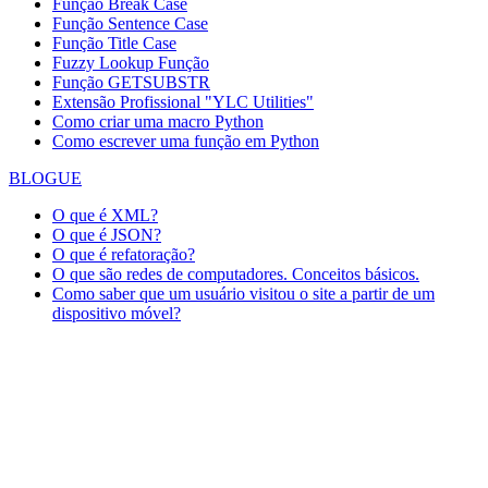
Função Break Case
Função Sentence Case
Função Title Case
Fuzzy Lookup
Função
Função GETSUBSTR
Extensão Profissional "YLC Utilities"
Como criar uma macro Python
Como escrever uma função em Python
BLOGUE
O que é XML?
O que é JSON?
O que é refatoração?
O que são redes de computadores. Conceitos básicos.
Como saber que um usuário visitou o site a partir de um
dispositivo móvel?