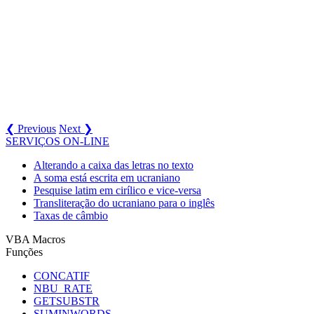
❮ Previous
Next ❯
SERVIÇOS ON-LINE
Alterando a caixa das letras no texto
A soma está escrita em ucraniano
Pesquise latim em cirílico e vice-versa
Transliteração do ucraniano para o inglês
Taxas de câmbio
VBA Macros
Funções
CONCATIF
NBU_RATE
GETSUBSTR
SUMINWORDS