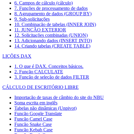
6. Campos de cálculo (cálculo)
7. Funções de processamento de dados
8. Agrupamento de dados (GROUP BY)
9. Sub-solicitações
10. Combinação de tabelas (INNER JOIN)
11. JUNÇÃO EXTERIOR
12. Solicitações combinadas (UNION)
13. Adicionando dados (INSERT INTO)
14. Criando tabelas (CREATE TABLE)
LIÇÕES DAX
1. O que é DAX. Conceitos básicos.
2. Função CALCULATE
3. Função de seleção de dados FILTER
CÁLCULO DE ESCRITÓRIO LIBRE
Importação de taxas de câmbio do site do NBU
Soma escrita em inglês
Tabelas não dinâmicas (Unpivot)
Função
Google Translate
Função Camel Case
Função Snake Case
Função Kebab Case