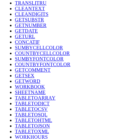
TRANSLITRU
CLEANTEXT
CLEANDIGITS
GETSUBSTR
GETNUMBER
GETDATE
GETURL
CONCATIF
SUMBYCELLCOLOR
COUNTBYCELLCOLOR
SUMBYFONTCOLOR
COUNTBYFONTCOLOR
GETCOMMENT
GETSEX
GETWORD
WORKBOOK
SHEETNAME
TABLETOARRAY
TABLETODICT
TABLETOCSV
TABLETOSQL
TABLETOHTML
TABLETOJSON
TABLETOXML
WORKHOURS