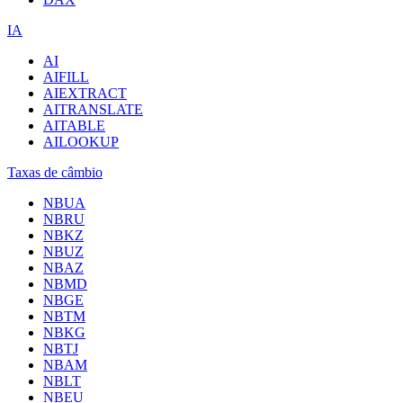
IA
AI
AIFILL
AIEXTRACT
AITRANSLATE
AITABLE
AILOOKUP
Taxas de câmbio
NBUA
NBRU
NBKZ
NBUZ
NBAZ
NBMD
NBGE
NBTM
NBKG
NBTJ
NBAM
NBLT
NBEU