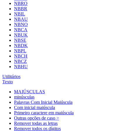
NBRO
NBBR
NBIL
NBAU
NBNO
NBCA
NBUK
NBSE
NBDK
NBPL
NBCH
NBCZ
NBHU
Utilitários
Texto
MAIÚSCULAS
minúsculas
Palavras Com Inicial Maiúscula
Com inicial maiúscula
Primeiro caractere em maiúscula
Outras opções de caso >
Remover todas as letras
Remover todos os dígitos