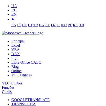
UA
RU
EN
⯈
ES
JA
DE
HI
AR
CN
PT
FR
IT
KO
PL
RO
TR
Principal
Excel
VBA
DAX
SQL
Libre Office CALC
Blog
Online
YLC Utilities
YLC Utilities
Funções
Gerais
GOOGLETRANSLATE
TRANSLITUA