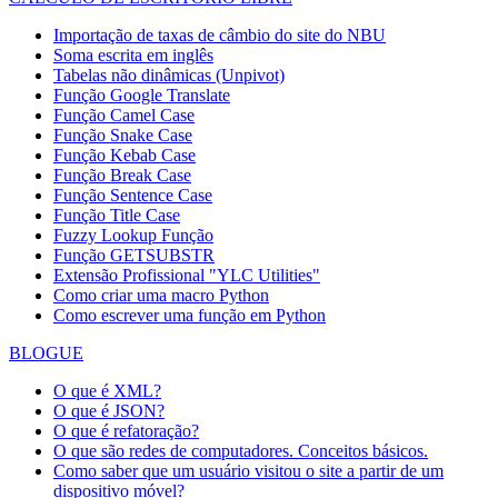
Importação de taxas de câmbio do site do NBU
Soma escrita em inglês
Tabelas não dinâmicas (Unpivot)
Função
Google Translate
Função Camel Case
Função Snake Case
Função Kebab Case
Função Break Case
Função Sentence Case
Função Title Case
Fuzzy Lookup
Função
Função GETSUBSTR
Extensão Profissional "YLC Utilities"
Como criar uma macro Python
Como escrever uma função em Python
BLOGUE
O que é XML?
O que é JSON?
O que é refatoração?
O que são redes de computadores. Conceitos básicos.
Como saber que um usuário visitou o site a partir de um
dispositivo móvel?