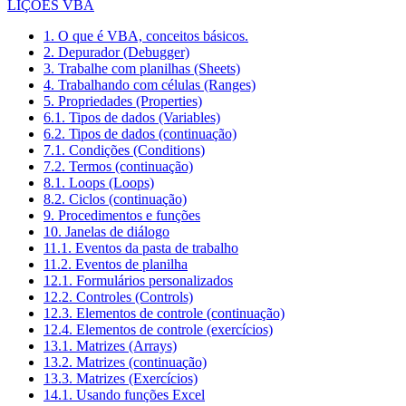
LIÇÕES VBA
1. O que é VBA, conceitos básicos.
2. Depurador (Debugger)
3. Trabalhe com planilhas (Sheets)
4. Trabalhando com células (Ranges)
5. Propriedades (Properties)
6.1. Tipos de dados (Variables)
6.2. Tipos de dados (continuação)
7.1. Condições (Conditions)
7.2. Termos (continuação)
8.1. Loops (Loops)
8.2. Ciclos (continuação)
9. Procedimentos e funções
10. Janelas de diálogo
11.1. Eventos da pasta de trabalho
11.2. Eventos de planilha
12.1. Formulários personalizados
12.2. Controles (Controls)
12.3. Elementos de controle (continuação)
12.4. Elementos de controle (exercícios)
13.1. Matrizes (Arrays)
13.2. Matrizes (continuação)
13.3. Matrizes (Exercícios)
14.1. Usando funções Excel