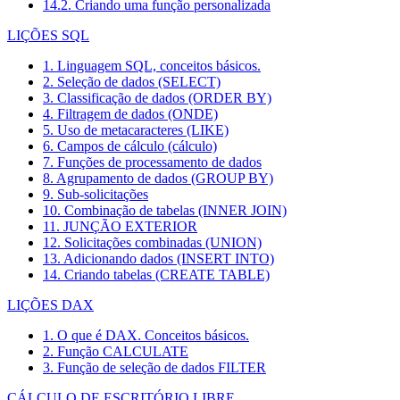
14.2. Criando uma função personalizada
LIÇÕES SQL
1. Linguagem SQL, conceitos básicos.
2. Seleção de dados (SELECT)
3. Classificação de dados (ORDER BY)
4. Filtragem de dados (ONDE)
5. Uso de metacaracteres (LIKE)
6. Campos de cálculo (cálculo)
7. Funções de processamento de dados
8. Agrupamento de dados (GROUP BY)
9. Sub-solicitações
10. Combinação de tabelas (INNER JOIN)
11. JUNÇÃO EXTERIOR
12. Solicitações combinadas (UNION)
13. Adicionando dados (INSERT INTO)
14. Criando tabelas (CREATE TABLE)
LIÇÕES DAX
1. O que é DAX. Conceitos básicos.
2. Função CALCULATE
3. Função de seleção de dados FILTER
CÁLCULO DE ESCRITÓRIO LIBRE