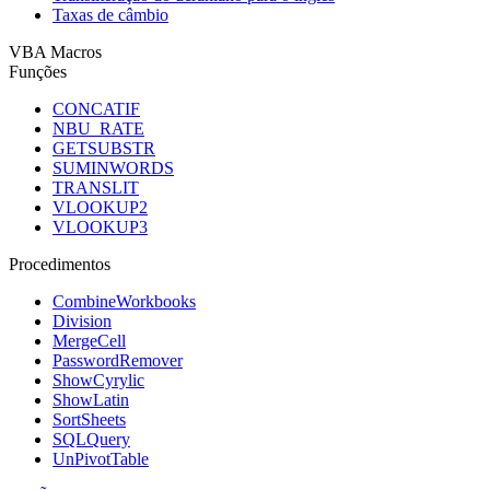
Taxas de câmbio
VBA Macros
Funções
CONCATIF
NBU_RATE
GETSUBSTR
SUMINWORDS
TRANSLIT
VLOOKUP2
VLOOKUP3
Procedimentos
CombineWorkbooks
Division
MergeCell
PasswordRemover
ShowCyrylic
ShowLatin
SortSheets
SQLQuery
UnPivotTable