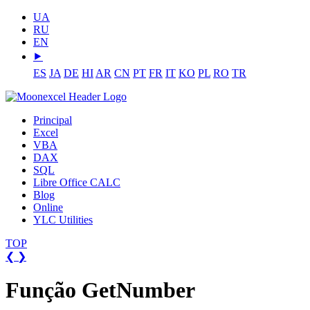
UA
RU
EN
⯈
ES
JA
DE
HI
AR
CN
PT
FR
IT
KO
PL
RO
TR
Principal
Excel
VBA
DAX
SQL
Libre Office CALC
Blog
Online
YLC Utilities
TOP
❮
❯
Função GetNumber