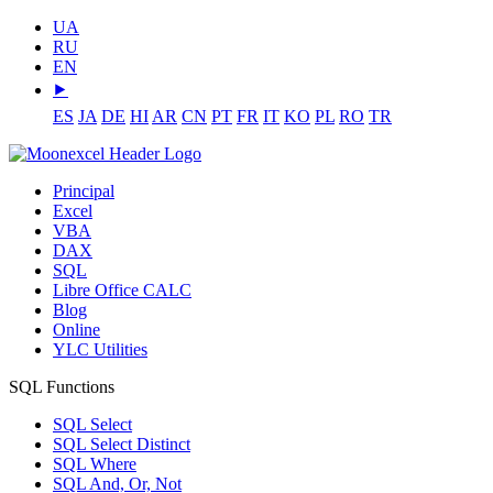
UA
RU
EN
⯈
ES
JA
DE
HI
AR
CN
PT
FR
IT
KO
PL
RO
TR
Principal
Excel
VBA
DAX
SQL
Libre Office CALC
Blog
Online
YLC Utilities
SQL Functions
SQL Select
SQL Select Distinct
SQL Where
SQL And, Or, Not