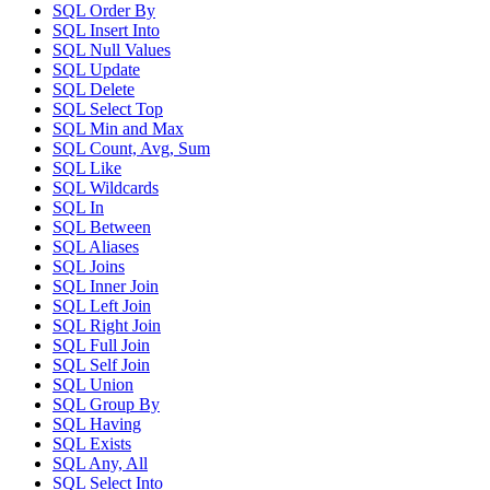
SQL Order By
SQL Insert Into
SQL Null Values
SQL Update
SQL Delete
SQL Select Top
SQL Min and Max
SQL Count, Avg, Sum
SQL Like
SQL Wildcards
SQL In
SQL Between
SQL Aliases
SQL Joins
SQL Inner Join
SQL Left Join
SQL Right Join
SQL Full Join
SQL Self Join
SQL Union
SQL Group By
SQL Having
SQL Exists
SQL Any, All
SQL Select Into