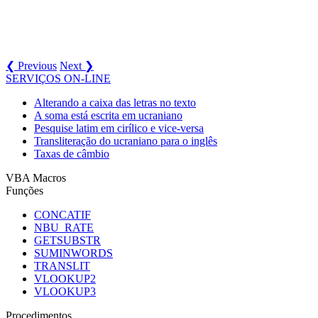
❮ Previous
Next ❯
SERVIÇOS ON-LINE
Alterando a caixa das letras no texto
A soma está escrita em ucraniano
Pesquise latim em cirílico e vice-versa
Transliteração do ucraniano para o inglês
Taxas de câmbio
VBA Macros
Funções
CONCATIF
NBU_RATE
GETSUBSTR
SUMINWORDS
TRANSLIT
VLOOKUP2
VLOOKUP3
Procedimentos