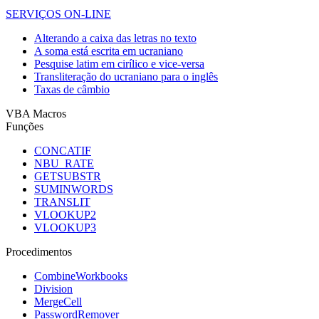
SERVIÇOS ON-LINE
Alterando a caixa das letras no texto
A soma está escrita em ucraniano
Pesquise latim em cirílico e vice-versa
Transliteração do ucraniano para o inglês
Taxas de câmbio
VBA Macros
Funções
CONCATIF
NBU_RATE
GETSUBSTR
SUMINWORDS
TRANSLIT
VLOOKUP2
VLOOKUP3
Procedimentos
CombineWorkbooks
Division
MergeCell
PasswordRemover