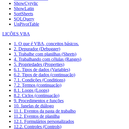
ShowCyrylic
ShowLatin
SortSheets
SQLQuery
UnPivotTable
LIÇÕES VBA
1. O que é VBA, conceitos básicos.
2. Depurador (Debugger)
3. Trabalhe com planilhas (Sheets)
4. Trabalhando com células (Ranges)
5. Propriedades (Properties)
6.1. Tipos de dados (Variables)
6.2. Tipos de dados (continuação)
7.1. Condições (Conditions)
7.2. Termos (continuação)
8.1. Loops (Loops)
8.2. Ciclos (continuação)
9. Procedimentos e funções
10. Janelas de diálogo
11.1. Eventos da pasta de trabalho
11.2. Eventos de planilha
12.1. Formulários personalizados
12.2. Controles (Controls)