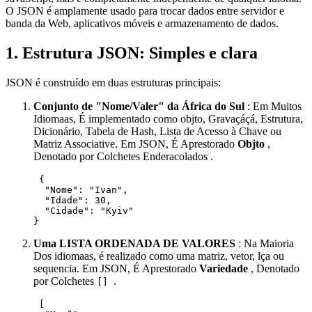
O JSON é amplamente usado para trocar dados entre servidor e
banda da Web, aplicativos móveis e armazenamento de dados.
1. Estrutura JSON: Simples e clara
JSON é construído em duas estruturas principais:
Conjunto de "Nome/Valer" da África do Sul
: Em Muitos
Idiomaas, É implementado como objto, Gravaçáçá, Estrutura,
Dicionário, Tabela de Hash, Lista de Acesso à Chave ou
Matriz Associative. Em JSON, É Aprestorado
Objto
,
Denotado por Colchetes Enderacolados
.
 {

  "Nome": "Ivan",

  "Idade": 30,

  "Cidade": "Kyiv"

} 
Uma LISTA ORDENADA DE VALORES
: Na Maioria
Dos idiomaas, é realizado como uma matriz, vetor, lça ou
sequencia. Em JSON, É Aprestorado
Variedade
, Denotado
por Colchetes
.
[]
 [
