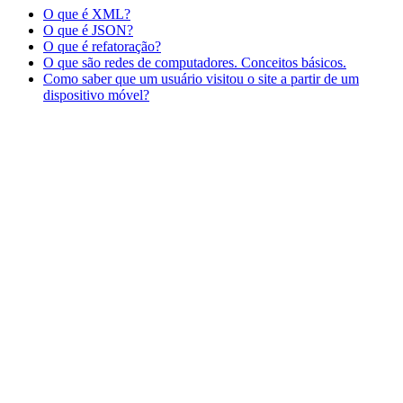
O que é XML?
O que é JSON?
O que é refatoração?
O que são redes de computadores. Conceitos básicos.
Como saber que um usuário visitou o site a partir de um
dispositivo móvel?