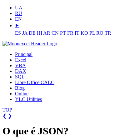
UA
RU
EN
⯈
ES
JA
DE
HI
AR
CN
PT
FR
IT
KO
PL
RO
TR
Principal
Excel
VBA
DAX
SQL
Libre Office CALC
Blog
Online
YLC Utilities
TOP
❮
❯
O que é JSON?