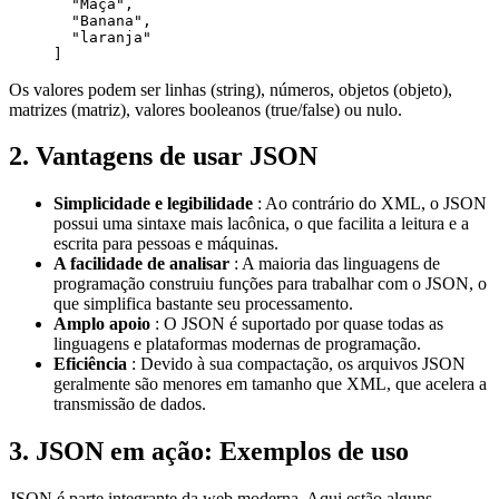
  "Maçã",

  "Banana",

  "laranja"

] 
Os valores podem ser linhas (string), números, objetos (objeto),
matrizes (matriz), valores booleanos (true/false) ou nulo.
2. Vantagens de usar JSON
Simplicidade e legibilidade
: Ao contrário do XML, o JSON
possui uma sintaxe mais lacônica, o que facilita a leitura e a
escrita para pessoas e máquinas.
A facilidade de analisar
: A maioria das linguagens de
programação construiu funções para trabalhar com o JSON, o
que simplifica bastante seu processamento.
Amplo apoio
: O JSON é suportado por quase todas as
linguagens e plataformas modernas de programação.
Eficiência
: Devido à sua compactação, os arquivos JSON
geralmente são menores em tamanho que XML, que acelera a
transmissão de dados.
3. JSON em ação: Exemplos de uso
JSON é parte integrante da web moderna. Aqui estão alguns