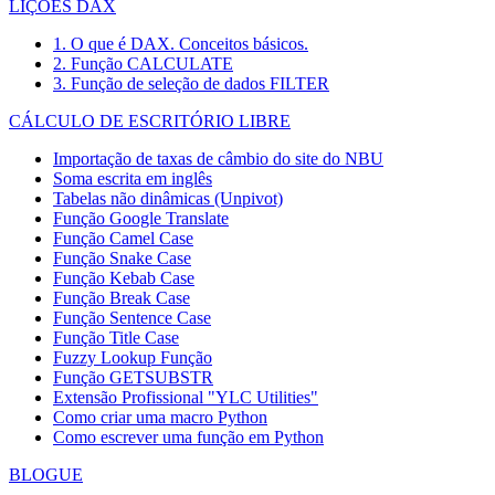
LIÇÕES DAX
1. O que é DAX. Conceitos básicos.
2. Função CALCULATE
3. Função de seleção de dados FILTER
CÁLCULO DE ESCRITÓRIO LIBRE
Importação de taxas de câmbio do site do NBU
Soma escrita em inglês
Tabelas não dinâmicas (Unpivot)
Função
Google Translate
Função Camel Case
Função Snake Case
Função Kebab Case
Função Break Case
Função Sentence Case
Função Title Case
Fuzzy Lookup
Função
Função GETSUBSTR
Extensão Profissional "YLC Utilities"
Como criar uma macro Python
Como escrever uma função em Python
BLOGUE