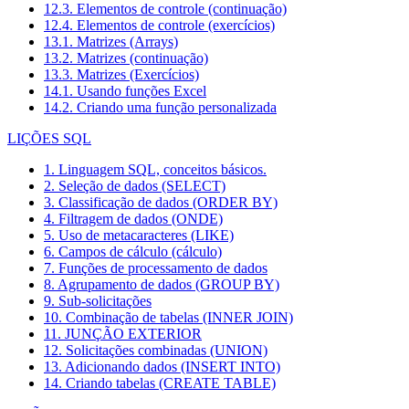
12.3. Elementos de controle (continuação)
12.4. Elementos de controle (exercícios)
13.1. Matrizes (Arrays)
13.2. Matrizes (continuação)
13.3. Matrizes (Exercícios)
14.1. Usando funções Excel
14.2. Criando uma função personalizada
LIÇÕES SQL
1. Linguagem SQL, conceitos básicos.
2. Seleção de dados (SELECT)
3. Classificação de dados (ORDER BY)
4. Filtragem de dados (ONDE)
5. Uso de metacaracteres (LIKE)
6. Campos de cálculo (cálculo)
7. Funções de processamento de dados
8. Agrupamento de dados (GROUP BY)
9. Sub-solicitações
10. Combinação de tabelas (INNER JOIN)
11. JUNÇÃO EXTERIOR
12. Solicitações combinadas (UNION)
13. Adicionando dados (INSERT INTO)
14. Criando tabelas (CREATE TABLE)