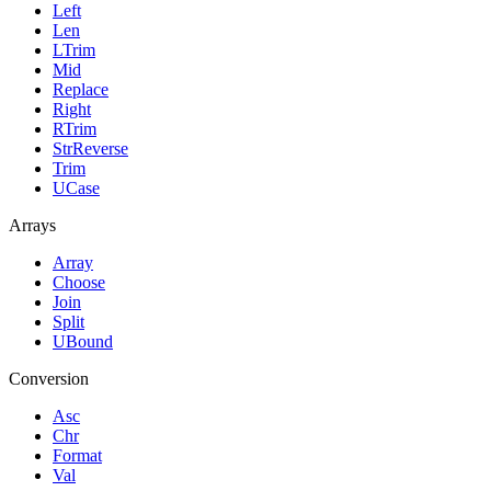
Left
Len
LTrim
Mid
Replace
Right
RTrim
StrReverse
Trim
UCase
Arrays
Array
Choose
Join
Split
UBound
Conversion
Asc
Chr
Format
Val