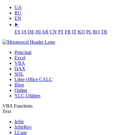
UA
RU
EN
⯈
ES
JA
DE
HI
AR
CN
PT
FR
IT
KO
PL
RO
TR
Principal
Excel
VBA
DAX
SQL
Libre Office CALC
Blog
Online
YLC Utilities
VBA Functions
Text
InStr
InStrRev
LCase