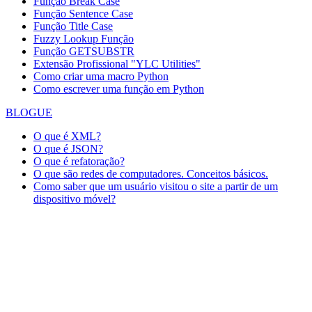
Função Break Case
Função Sentence Case
Função Title Case
Fuzzy Lookup
Função
Função GETSUBSTR
Extensão Profissional "YLC Utilities"
Como criar uma macro Python
Como escrever uma função em Python
BLOGUE
O que é XML?
O que é JSON?
O que é refatoração?
O que são redes de computadores. Conceitos básicos.
Como saber que um usuário visitou o site a partir de um
dispositivo móvel?