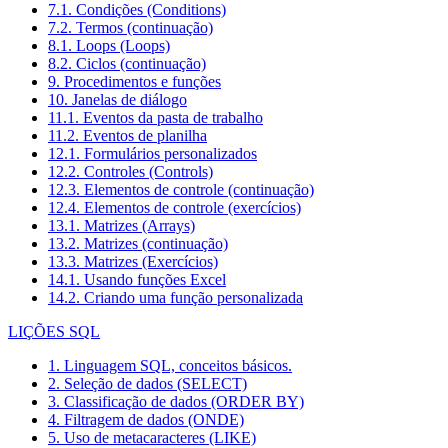
7.1. Condições (Conditions)
7.2. Termos (continuação)
8.1. Loops (Loops)
8.2. Ciclos (continuação)
9. Procedimentos e funções
10. Janelas de diálogo
11.1. Eventos da pasta de trabalho
11.2. Eventos de planilha
12.1. Formulários personalizados
12.2. Controles (Controls)
12.3. Elementos de controle (continuação)
12.4. Elementos de controle (exercícios)
13.1. Matrizes (Arrays)
13.2. Matrizes (continuação)
13.3. Matrizes (Exercícios)
14.1. Usando funções Excel
14.2. Criando uma função personalizada
LIÇÕES SQL
1. Linguagem SQL, conceitos básicos.
2. Seleção de dados (SELECT)
3. Classificação de dados (ORDER BY)
4. Filtragem de dados (ONDE)
5. Uso de metacaracteres (LIKE)