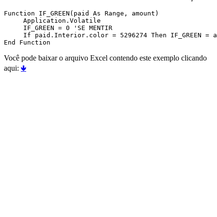
Function IF_GREEN(paid As Range, amount)

     Application.Volatile

     IF_GREEN = 0 'SE MENTIR

     If paid.Interior.color = 5296274 Then IF_GREEN = a
Você pode baixar o arquivo Excel contendo este exemplo clicando
aqui:
🢃