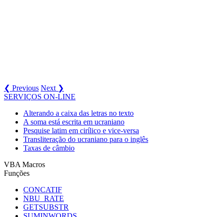
❮ Previous
Next ❯
SERVIÇOS ON-LINE
Alterando a caixa das letras no texto
A soma está escrita em ucraniano
Pesquise latim em cirílico e vice-versa
Transliteração do ucraniano para o inglês
Taxas de câmbio
VBA Macros
Funções
CONCATIF
NBU_RATE
GETSUBSTR
SUMINWORDS