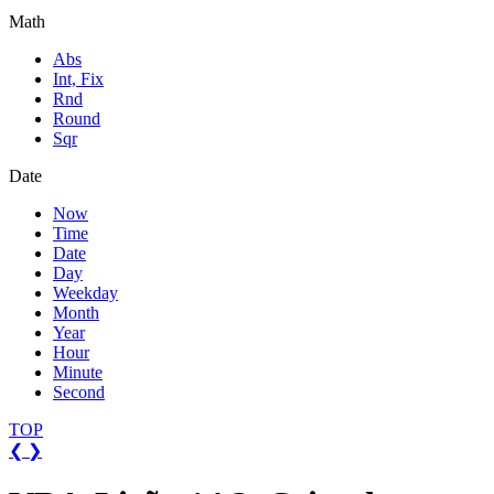
Math
Abs
Int, Fix
Rnd
Round
Sqr
Date
Now
Time
Date
Day
Weekday
Month
Year
Hour
Minute
Second
TOP
❮
❯