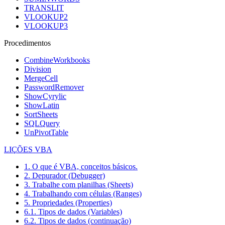
TRANSLIT
VLOOKUP2
VLOOKUP3
Procedimentos
CombineWorkbooks
Division
MergeCell
PasswordRemover
ShowCyrylic
ShowLatin
SortSheets
SQLQuery
UnPivotTable
LIÇÕES VBA
1. O que é VBA, conceitos básicos.
2. Depurador (Debugger)
3. Trabalhe com planilhas (Sheets)
4. Trabalhando com células (Ranges)
5. Propriedades (Properties)
6.1. Tipos de dados (Variables)
6.2. Tipos de dados (continuação)