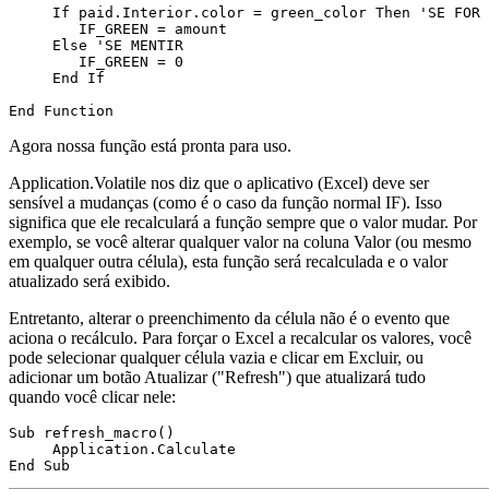
     If paid.Interior.color = green_color Then 'SE FOR 
        IF_GREEN = amount

     Else 'SE MENTIR

        IF_GREEN = 0

     End If

Agora nossa função está pronta para uso.
Application.Volatile nos diz que o aplicativo (Excel) deve ser
sensível a mudanças (como é o caso da função normal IF). Isso
significa que ele recalculará a função sempre que o valor mudar. Por
exemplo, se você alterar qualquer valor na coluna Valor (ou mesmo
em qualquer outra célula), esta função será recalculada e o valor
atualizado será exibido.
Entretanto, alterar o preenchimento da célula não é o evento que
aciona o recálculo. Para forçar o Excel a recalcular os valores, você
pode selecionar qualquer célula vazia e clicar em Excluir, ou
adicionar um botão Atualizar ("Refresh") que atualizará tudo
quando você clicar nele:
Sub refresh_macro()

     Application.Calculate
