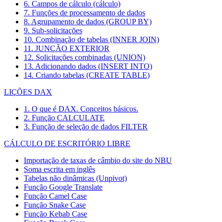
6. Campos de cálculo (cálculo)
7. Funções de processamento de dados
8. Agrupamento de dados (GROUP BY)
9. Sub-solicitações
10. Combinação de tabelas (INNER JOIN)
11. JUNÇÃO EXTERIOR
12. Solicitações combinadas (UNION)
13. Adicionando dados (INSERT INTO)
14. Criando tabelas (CREATE TABLE)
LIÇÕES DAX
1. O que é DAX. Conceitos básicos.
2. Função CALCULATE
3. Função de seleção de dados FILTER
CÁLCULO DE ESCRITÓRIO LIBRE
Importação de taxas de câmbio do site do NBU
Soma escrita em inglês
Tabelas não dinâmicas (Unpivot)
Função
Google Translate
Função Camel Case
Função Snake Case
Função Kebab Case