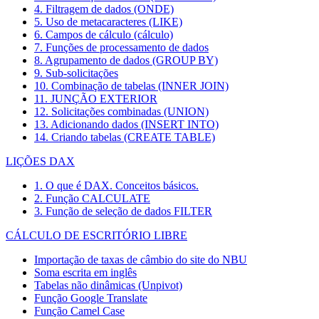
4. Filtragem de dados (ONDE)
5. Uso de metacaracteres (LIKE)
6. Campos de cálculo (cálculo)
7. Funções de processamento de dados
8. Agrupamento de dados (GROUP BY)
9. Sub-solicitações
10. Combinação de tabelas (INNER JOIN)
11. JUNÇÃO EXTERIOR
12. Solicitações combinadas (UNION)
13. Adicionando dados (INSERT INTO)
14. Criando tabelas (CREATE TABLE)
LIÇÕES DAX
1. O que é DAX. Conceitos básicos.
2. Função CALCULATE
3. Função de seleção de dados FILTER
CÁLCULO DE ESCRITÓRIO LIBRE
Importação de taxas de câmbio do site do NBU
Soma escrita em inglês
Tabelas não dinâmicas (Unpivot)
Função
Google Translate
Função Camel Case