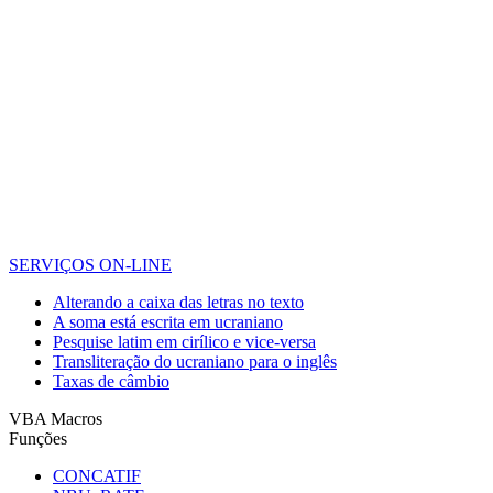
SERVIÇOS ON-LINE
Alterando a caixa das letras no texto
A soma está escrita em ucraniano
Pesquise latim em cirílico e vice-versa
Transliteração do ucraniano para o inglês
Taxas de câmbio
VBA Macros
Funções
CONCATIF