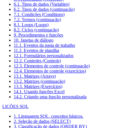
6.1. Tipos de dados (Variables)
6.2. Tipos de dados (continuação)
7.1. Condições (Conditions)
7.2. Termos (continuação)
8.1. Loops (Loops)
8.2. Ciclos (continuação)
9. Procedimentos e funções
10. Janelas de diálogo
11.1. Eventos da pasta de trabalho
11.2. Eventos de planilha
12.1. Formulários personalizados
12.2. Controles (Controls)
12.3. Elementos de controle (continuação)
12.4. Elementos de controle (exercícios)
13.1. Matrizes (Arrays)
13.2. Matrizes (continuação)
13.3. Matrizes (Exercícios)
14.1. Usando funções Excel
14.2. Criando uma função personalizada
LIÇÕES SQL
1. Linguagem SQL, conceitos básicos.
2. Seleção de dados (SELECT)
3. Classificação de dados (ORDER BY)