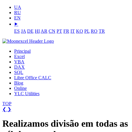
UA
RU
EN
⯈
ES
JA
DE
HI
AR
CN
PT
FR
IT
KO
PL
RO
TR
Principal
Excel
VBA
DAX
SQL
Libre Office CALC
Blog
Online
YLC Utilities
TOP
❮
❯
Realizamos divisão em todas as