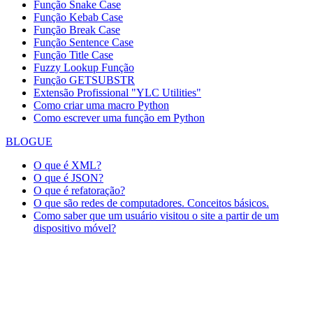
Função Snake Case
Função Kebab Case
Função Break Case
Função Sentence Case
Função Title Case
Fuzzy Lookup
Função
Função GETSUBSTR
Extensão Profissional "YLC Utilities"
Como criar uma macro Python
Como escrever uma função em Python
BLOGUE
O que é XML?
O que é JSON?
O que é refatoração?
O que são redes de computadores. Conceitos básicos.
Como saber que um usuário visitou o site a partir de um
dispositivo móvel?