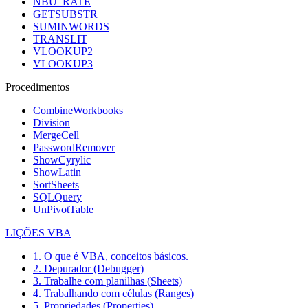
NBU_RATE
GETSUBSTR
SUMINWORDS
TRANSLIT
VLOOKUP2
VLOOKUP3
Procedimentos
CombineWorkbooks
Division
MergeCell
PasswordRemover
ShowCyrylic
ShowLatin
SortSheets
SQLQuery
UnPivotTable
LIÇÕES VBA
1. O que é VBA, conceitos básicos.
2. Depurador (Debugger)
3. Trabalhe com planilhas (Sheets)
4. Trabalhando com células (Ranges)
5. Propriedades (Properties)