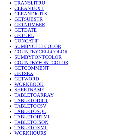
TRANSLITRU
CLEANTEXT
CLEANDIGITS
GETSUBSTR
GETNUMBER
GETDATE
GETURL
CONCATIF
SUMBYCELLCOLOR
COUNTBYCELLCOLOR
SUMBYFONTCOLOR
COUNTBYFONTCOLOR
GETCOMMENT
GETSEX
GETWORD
WORKBOOK
SHEETNAME
TABLETOARRAY
TABLETODICT
TABLETOCSV
TABLETOSQL
TABLETOHTML
TABLETOJSON
TABLETOXML
WORKHOURS