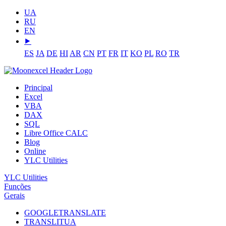
UA
RU
EN
⯈
ES
JA
DE
HI
AR
CN
PT
FR
IT
KO
PL
RO
TR
Principal
Excel
VBA
DAX
SQL
Libre Office CALC
Blog
Online
YLC Utilities
YLC Utilities
Funções
Gerais
GOOGLETRANSLATE
TRANSLITUA