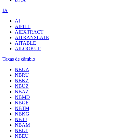
IA
AI
AIFILL
AIEXTRACT
AITRANSLATE
AITABLE
AILOOKUP
Taxas de câmbio
NBUA
NBRU
NBKZ
NBUZ
NBAZ
NBMD
NBGE
NBTM
NBKG
NBTJ
NBAM
NBLT
NBEU