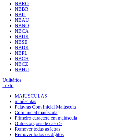
NBRO
NBBR
NBIL
NBAU
NBNO
NBCA
NBUK
NBSE
NBDK
NBPL
NBCH
NBCZ
NBHU
Utilitários
Texto
MAIÚSCULAS
minúsculas
Palavras Com Inicial Maiúscula
Com inicial maiúscula
Primeiro caractere em maiúscula
Outras opções de caso >
Remover todas as letras
Remover todos os dígitos