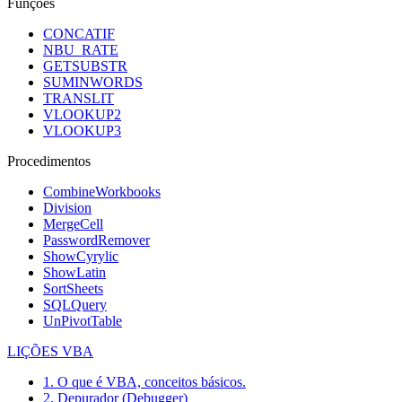
Funções
CONCATIF
NBU_RATE
GETSUBSTR
SUMINWORDS
TRANSLIT
VLOOKUP2
VLOOKUP3
Procedimentos
CombineWorkbooks
Division
MergeCell
PasswordRemover
ShowCyrylic
ShowLatin
SortSheets
SQLQuery
UnPivotTable
LIÇÕES VBA
1. O que é VBA, conceitos básicos.
2. Depurador (Debugger)