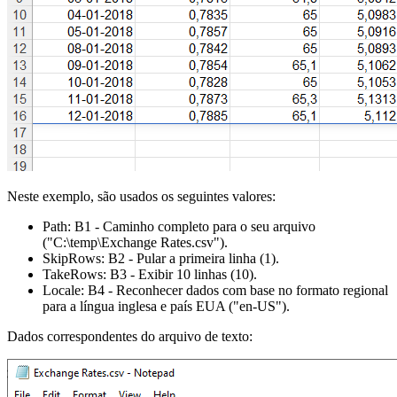
Neste exemplo, são usados os seguintes valores:
Path:
B1
- Caminho completo para o seu arquivo
("C:\temp\Exchange Rates.csv")
.
SkipRows:
B2
- Pular a primeira linha
(1)
.
TakeRows:
B3
- Exibir 10 linhas
(10)
.
Locale:
B4
- Reconhecer dados com base no formato regional
para a língua inglesa e país EUA
("en-US")
.
Dados correspondentes do arquivo de texto: