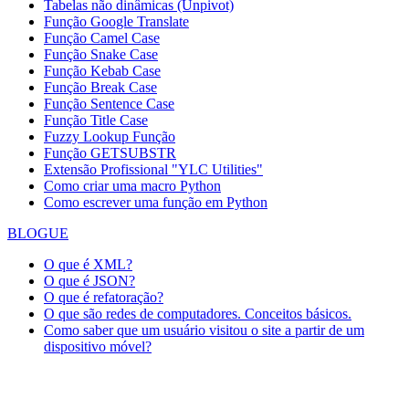
Tabelas não dinâmicas (Unpivot)
Função
Google Translate
Função Camel Case
Função Snake Case
Função Kebab Case
Função Break Case
Função Sentence Case
Função Title Case
Fuzzy Lookup
Função
Função GETSUBSTR
Extensão Profissional "YLC Utilities"
Como criar uma macro Python
Como escrever uma função em Python
BLOGUE
O que é XML?
O que é JSON?
O que é refatoração?
O que são redes de computadores. Conceitos básicos.
Como saber que um usuário visitou o site a partir de um
dispositivo móvel?