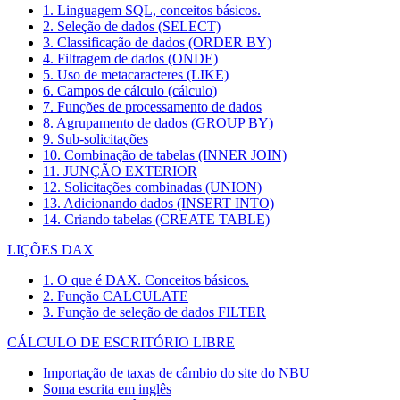
1. Linguagem SQL, conceitos básicos.
2. Seleção de dados (SELECT)
3. Classificação de dados (ORDER BY)
4. Filtragem de dados (ONDE)
5. Uso de metacaracteres (LIKE)
6. Campos de cálculo (cálculo)
7. Funções de processamento de dados
8. Agrupamento de dados (GROUP BY)
9. Sub-solicitações
10. Combinação de tabelas (INNER JOIN)
11. JUNÇÃO EXTERIOR
12. Solicitações combinadas (UNION)
13. Adicionando dados (INSERT INTO)
14. Criando tabelas (CREATE TABLE)
LIÇÕES DAX
1. O que é DAX. Conceitos básicos.
2. Função CALCULATE
3. Função de seleção de dados FILTER
CÁLCULO DE ESCRITÓRIO LIBRE
Importação de taxas de câmbio do site do NBU
Soma escrita em inglês