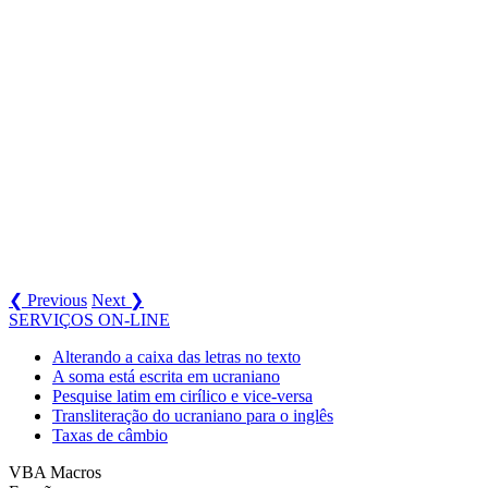
❮ Previous
Next ❯
SERVIÇOS ON-LINE
Alterando a caixa das letras no texto
A soma está escrita em ucraniano
Pesquise latim em cirílico e vice-versa
Transliteração do ucraniano para o inglês
Taxas de câmbio
VBA Macros