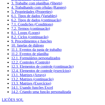
3. Trabalhe com planilhas (Sheets)
4. Trabalhando com células (Ranges)
5. Propriedades (Properties)
6.1. Tipos de dados (Variables)
6.2. Tipos de dados (continuação)
7.1. Condições (Conditions)
7.2. Termos (continuação)
8.1. Loops (Loops)
8.2. Ciclos (continuação)
9. Procedimentos e funções
10. Janelas de diálogo
11.1. Eventos da pasta de trabalho
11.2. Eventos de planilha
12.1. Formulários personalizados
12.2. Controles (Controls)
12.3. Elementos de controle (continuação)
12.4. Elementos de controle (exercícios)
13.1. Matrizes (Arrays)
13.2. Matrizes (continuação)
13.3. Matrizes (Exercícios)
14.1. Usando funções Excel
14.2. Criando uma função personalizada
LIÇÕES SQL