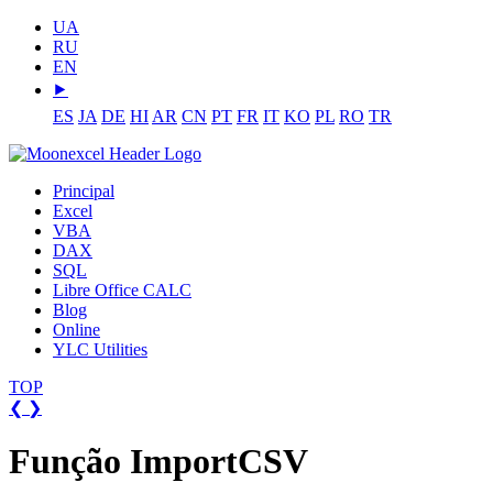
UA
RU
EN
⯈
ES
JA
DE
HI
AR
CN
PT
FR
IT
KO
PL
RO
TR
Principal
Excel
VBA
DAX
SQL
Libre Office CALC
Blog
Online
YLC Utilities
TOP
❮
❯
Função ImportCSV