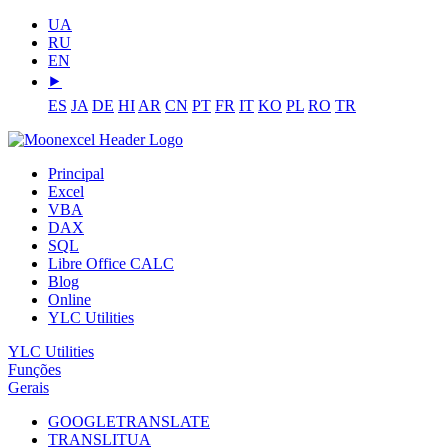
UA
RU
EN
⯈
ES
JA
DE
HI
AR
CN
PT
FR
IT
KO
PL
RO
TR
Principal
Excel
VBA
DAX
SQL
Libre Office CALC
Blog
Online
YLC Utilities
YLC Utilities
Funções
Gerais
GOOGLETRANSLATE
TRANSLITUA