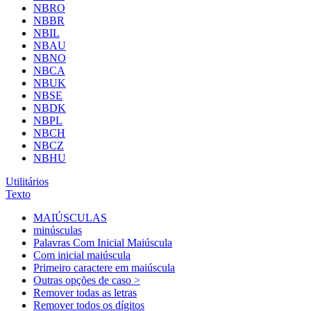
NBRO
NBBR
NBIL
NBAU
NBNO
NBCA
NBUK
NBSE
NBDK
NBPL
NBCH
NBCZ
NBHU
Utilitários
Texto
MAIÚSCULAS
minúsculas
Palavras Com Inicial Maiúscula
Com inicial maiúscula
Primeiro caractere em maiúscula
Outras opções de caso >
Remover todas as letras
Remover todos os dígitos