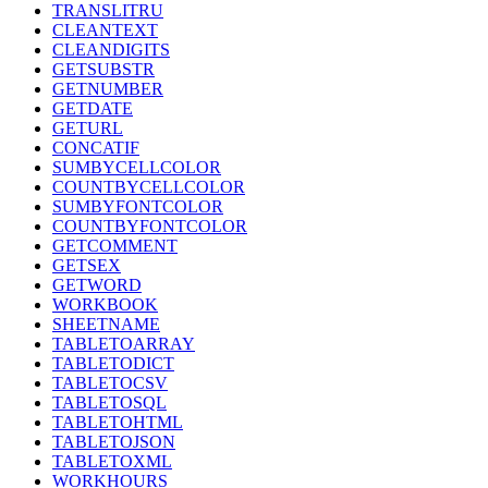
TRANSLITRU
CLEANTEXT
CLEANDIGITS
GETSUBSTR
GETNUMBER
GETDATE
GETURL
CONCATIF
SUMBYCELLCOLOR
COUNTBYCELLCOLOR
SUMBYFONTCOLOR
COUNTBYFONTCOLOR
GETCOMMENT
GETSEX
GETWORD
WORKBOOK
SHEETNAME
TABLETOARRAY
TABLETODICT
TABLETOCSV
TABLETOSQL
TABLETOHTML
TABLETOJSON
TABLETOXML
WORKHOURS