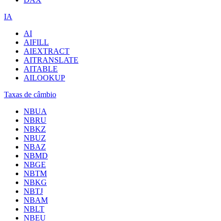
IA
AI
AIFILL
AIEXTRACT
AITRANSLATE
AITABLE
AILOOKUP
Taxas de câmbio
NBUA
NBRU
NBKZ
NBUZ
NBAZ
NBMD
NBGE
NBTM
NBKG
NBTJ
NBAM
NBLT
NBEU