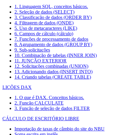
1. Linguagem SQL, conceitos básicos.
2. Seleção de dados (SELECT)
3. Classificação de dados (ORDER BY)
4. Filtragem de dados (ONDE)
5. Uso de metacaracteres (LIKE)
6. Campos de cálculo (cálculo)
7. Funções de processamento de dados
8. Agrupamento de dados (GROUP BY)
9. Sub-solicitações
10. Combinação de tabelas (INNER JOIN)
11. JUNÇÃO EXTERIOR
12. Solicitações combinadas (UNION)
13. Adicionando dados (INSERT INTO)
14. Criando tabelas (CREATE TABLE)
LIÇÕES DAX
1. O que é DAX. Conceitos básicos.
2. Função CALCULATE
3. Função de seleção de dados FILTER
CÁLCULO DE ESCRITÓRIO LIBRE
Importação de taxas de câmbio do site do NBU
Soma escrita em inglês