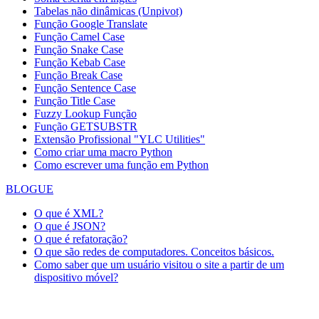
Tabelas não dinâmicas (Unpivot)
Função
Google Translate
Função Camel Case
Função Snake Case
Função Kebab Case
Função Break Case
Função Sentence Case
Função Title Case
Fuzzy Lookup
Função
Função GETSUBSTR
Extensão Profissional "YLC Utilities"
Como criar uma macro Python
Como escrever uma função em Python
BLOGUE
O que é XML?
O que é JSON?
O que é refatoração?
O que são redes de computadores. Conceitos básicos.
Como saber que um usuário visitou o site a partir de um
dispositivo móvel?