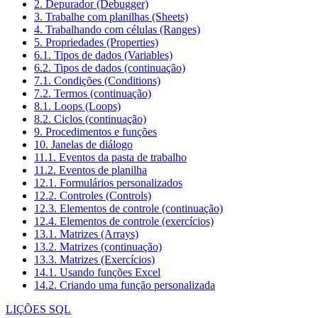
2. Depurador (Debugger)
3. Trabalhe com planilhas (Sheets)
4. Trabalhando com células (Ranges)
5. Propriedades (Properties)
6.1. Tipos de dados (Variables)
6.2. Tipos de dados (continuação)
7.1. Condições (Conditions)
7.2. Termos (continuação)
8.1. Loops (Loops)
8.2. Ciclos (continuação)
9. Procedimentos e funções
10. Janelas de diálogo
11.1. Eventos da pasta de trabalho
11.2. Eventos de planilha
12.1. Formulários personalizados
12.2. Controles (Controls)
12.3. Elementos de controle (continuação)
12.4. Elementos de controle (exercícios)
13.1. Matrizes (Arrays)
13.2. Matrizes (continuação)
13.3. Matrizes (Exercícios)
14.1. Usando funções Excel
14.2. Criando uma função personalizada
LIÇÕES SQL