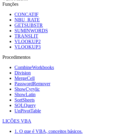
Funções
CONCATIF
NBU_RATE
GETSUBSTR
SUMINWORDS
TRANSLIT
VLOOKUP2
VLOOKUP3
Procedimentos
CombineWorkbooks
Division
MergeCell
PasswordRemover
ShowCyrylic
ShowLatin
SortSheets
SQLQuery
UnPivotTable
LIÇÕES VBA
1. O que é VBA, conceitos básicos.