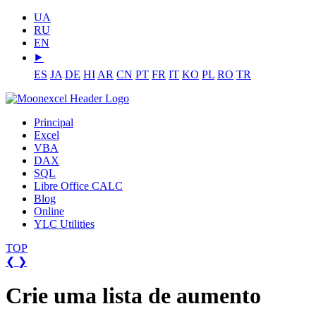
UA
RU
EN
⯈
ES
JA
DE
HI
AR
CN
PT
FR
IT
KO
PL
RO
TR
Principal
Excel
VBA
DAX
SQL
Libre Office CALC
Blog
Online
YLC Utilities
TOP
❮
❯
Crie uma lista de aumento