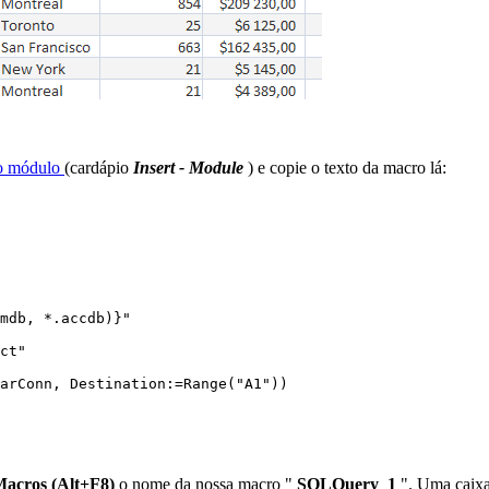
vo módulo
(cardápio
Insert - Module
) e copie o texto da macro lá:
mdb, *.accdb)}"

ct"

arConn, Destination:=Range("A1"))

 Macros (Alt+F8)
o nome da nossa macro "
SQLQuery_1
". Uma caixa