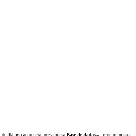
 de diálogo aparecerá, pressione-a
Base de dados...
, procure nosso