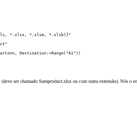
ls, *.xlsx, *.xlsm, *.xlsb)}"

ct"

arConn, Destination:=Range("A1"))

el (deve ser chamado
Sumproduct.xlsx
ou com outra extensão). Nós o e