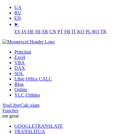
UA
RU
EN
⯈
ES
JA
DE
HI
AR
CN
PT
FR
IT
KO
PL
RO
TR
Principal
Excel
VBA
DAX
SQL
Libre Office CALC
Blog
Online
YLC Utilities
YouLibreCalc.xlam
Funções
em geral
GOOGLETRANSLATE
TRANSLITUA