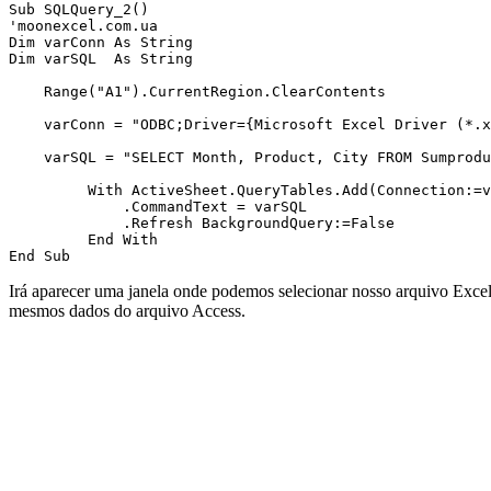
Sub SQLQuery_2()

'moonexcel.com.ua

Dim varConn As String

Dim varSQL  As String

    Range("A1").CurrentRegion.ClearContents

    varConn = "ODBC;Driver={Microsoft Excel Driver (*.x
    varSQL = "SELECT Month, Product, City FROM Sumprodu
         With ActiveSheet.QueryTables.Add(Connection:=v
             .CommandText = varSQL

             .Refresh BackgroundQuery:=False

         End With

Irá aparecer uma janela onde podemos selecionar nosso arquivo Exc
mesmos dados do arquivo Access.