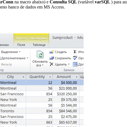
arConn
na macro abaixo) e
Consulta SQL
(variável
varSQL
) para a
queno banco de dados em MS Access.