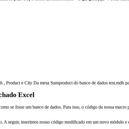
th
,
Product
e
City
Da mesa
Sumproduct
do banco de dados
test.mdb
pa
chado Excel
 se fosse um banco de dados. Para isso, o código da nossa macro prec
o. A seguir, inserimos nosso código modificado em um novo módulo e