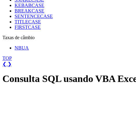
KEBABCASE
BREAKCASE
SENTENCECASE
TITLECASE
FIRSTCASE
Taxas de câmbio
NBUA
TOP
❮
❯
Consulta SQL usando VBA Exce