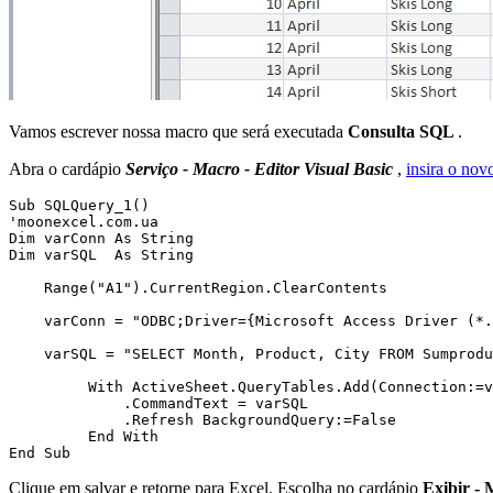
Vamos escrever nossa macro que será executada
Consulta SQL
.
Abra o cardápio
Serviço - Macro - Editor Visual Basic
,
insira o no
Sub SQLQuery_1()

'moonexcel.com.ua

Dim varConn As String

Dim varSQL  As String

    Range("A1").CurrentRegion.ClearContents

    varConn = "ODBC;Driver={Microsoft Access Driver (*.
    varSQL = "SELECT Month, Product, City FROM Sumprodu
         With ActiveSheet.QueryTables.Add(Connection:=v
             .CommandText = varSQL

             .Refresh BackgroundQuery:=False

         End With

Clique em salvar e retorne para Excel. Escolha no cardápio
Exibir -