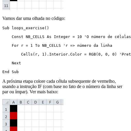
Vamos dar uma olhada no código:
Sub loops_exercise()

    Const NB_CELLS As Integer = 10 'O número de células
    For r = 1 To NB_CELLS 'r => número da linha

        Cells(r, 1).Interior.Color = RGB(0, 0, 0) 'Pret
    Next

A próxima etapa colore cada célula subsequente de vermelho,
usando a instrução IF (com base no fato de o número da linha ser
par ou ímpar). Ver mais baixo: