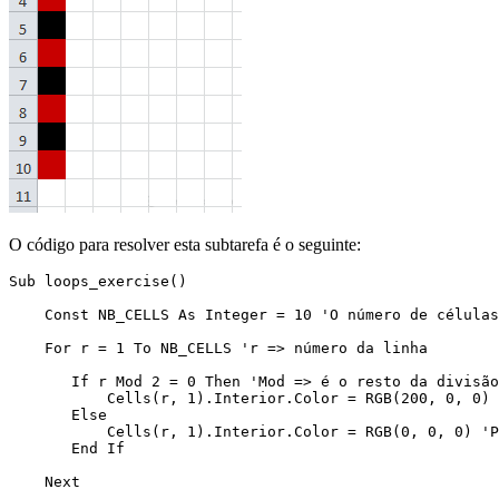
O código para resolver esta subtarefa é o seguinte:
Sub loops_exercise()

    Const NB_CELLS As Integer = 10 'O número de células
    For r = 1 To NB_CELLS 'r => número da linha

       If r Mod 2 = 0 Then 'Mod => é o resto da divisão

           Cells(r, 1).Interior.Color = RGB(200, 0, 0) 
       Else

           Cells(r, 1).Interior.Color = RGB(0, 0, 0) 'P
       End If

    Next
