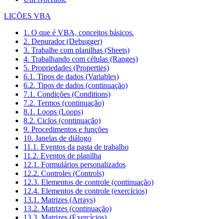
LIÇÕES VBA
1. O que é VBA, conceitos básicos.
2. Depurador (Debugger)
3. Trabalhe com planilhas (Sheets)
4. Trabalhando com células (Ranges)
5. Propriedades (Properties)
6.1. Tipos de dados (Variables)
6.2. Tipos de dados (continuação)
7.1. Condições (Conditions)
7.2. Termos (continuação)
8.1. Loops (Loops)
8.2. Ciclos (continuação)
9. Procedimentos e funções
10. Janelas de diálogo
11.1. Eventos da pasta de trabalho
11.2. Eventos de planilha
12.1. Formulários personalizados
12.2. Controles (Controls)
12.3. Elementos de controle (continuação)
12.4. Elementos de controle (exercícios)
13.1. Matrizes (Arrays)
13.2. Matrizes (continuação)
13.3. Matrizes (Exercícios)