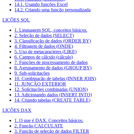
14.1. Usando funções Excel
14.2. Criando uma função personalizada
LIÇÕES SQL
1. Linguagem SQL, conceitos básicos.
2. Seleção de dados (SELECT)
3. Classificação de dados (ORDER BY)
4. Filtragem de dados (ONDE)
5. Uso de metacaracteres (LIKE)
6. Campos de cálculo (cálculo)
7. Funções de processamento de dados
8. Agrupamento de dados (GROUP BY)
9. Sub-solicitações
10. Combinação de tabelas (INNER JOIN)
11. JUNÇÃO EXTERIOR
12. Solicitações combinadas (UNION)
13. Adicionando dados (INSERT INTO)
14. Criando tabelas (CREATE TABLE)
LIÇÕES DAX
1. O que é DAX. Conceitos básicos.
2. Função CALCULATE
3. Função de seleção de dados FILTER