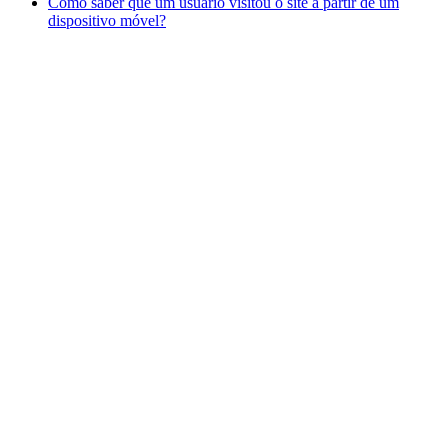
Como saber que um usuário visitou o site a partir de um
dispositivo móvel?