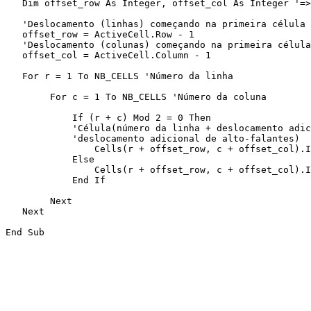
   Dim offset_row As Integer, offset_col As Integer '=>
   'Deslocamento (linhas) começando na primeira célula 
   offset_row = ActiveCell.Row - 1

   'Deslocamento (colunas) começando na primeira célula
   offset_col = ActiveCell.Column - 1

   For r = 1 To NB_CELLS 'Número da linha

        For c = 1 To NB_CELLS 'Número da coluna

            If (r + c) Mod 2 = 0 Then

            'Célula(número da linha + deslocamento adic
            'deslocamento adicional de alto-falantes)

                Cells(r + offset_row, c + offset_col).I
            Else

                Cells(r + offset_row, c + offset_col).I
            End If

        Next

   Next
