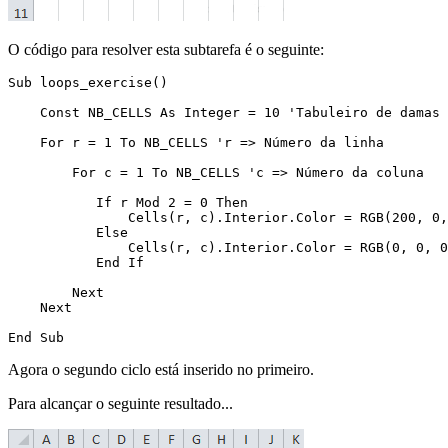
O código para resolver esta subtarefa é o seguinte:
Sub loops_exercise()

    Const NB_CELLS As Integer = 10 'Tabuleiro de damas 
    For r = 1 To NB_CELLS 'r => Número da linha

        For c = 1 To NB_CELLS 'c => Número da coluna

           If r Mod 2 = 0 Then

               Cells(r, c).Interior.Color = RGB(200, 0,
           Else

               Cells(r, c).Interior.Color = RGB(0, 0, 0
           End If

        Next

    Next

Agora o segundo ciclo está inserido no primeiro.
Para alcançar o seguinte resultado...