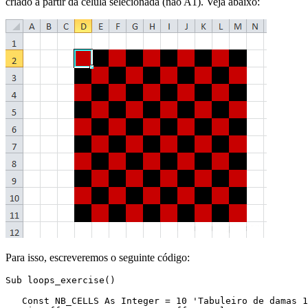
criado a partir da célula selecionada (não A1). Veja abaixo:
Para isso, escreveremos o seguinte código:
Sub loops_exercise()

   Const NB_CELLS As Integer = 10 'Tabuleiro de damas 1