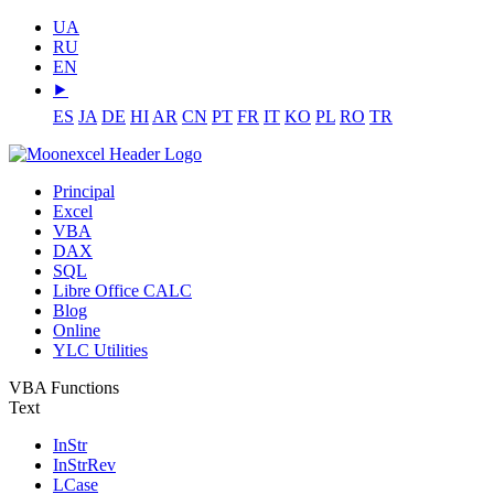
UA
RU
EN
⯈
ES
JA
DE
HI
AR
CN
PT
FR
IT
KO
PL
RO
TR
Principal
Excel
VBA
DAX
SQL
Libre Office CALC
Blog
Online
YLC Utilities
VBA Functions
Text
InStr
InStrRev
LCase