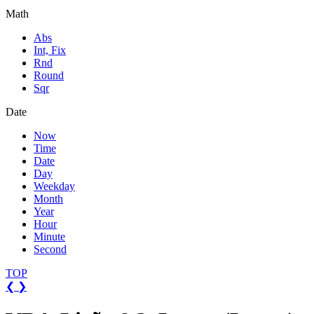
Math
Abs
Int, Fix
Rnd
Round
Sqr
Date
Now
Time
Date
Day
Weekday
Month
Year
Hour
Minute
Second
TOP
❮
❯