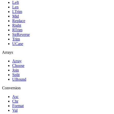
Left
Len
LTrim
Mid
Replace
Right
RTrim
StrReverse
Trim
UCase
Arrays
Array
Choose
Join
Split
UBound
Conversion
Asc
Chr
Format
Val