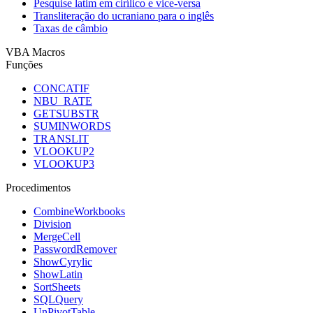
Pesquise latim em cirílico e vice-versa
Transliteração do ucraniano para o inglês
Taxas de câmbio
VBA Macros
Funções
CONCATIF
NBU_RATE
GETSUBSTR
SUMINWORDS
TRANSLIT
VLOOKUP2
VLOOKUP3
Procedimentos
CombineWorkbooks
Division
MergeCell
PasswordRemover
ShowCyrylic
ShowLatin
SortSheets
SQLQuery
UnPivotTable