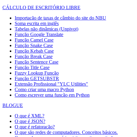
CÁLCULO DE ESCRITÓRIO LIBRE
Importação de taxas de câmbio do site do NBU
Soma escrita em inglês
Tabelas não dinâmicas (Unpivot)
Função
Google Translate
Função Camel Case
Função Snake Case
Função Kebab Case
Função Break Case
Função Sentence Case
Função Title Case
Fuzzy Lookup
Função
Função GETSUBSTR
Extensão Profissional "YLC Utilities"
Como criar uma macro Python
Como escrever uma função em Python
BLOGUE
O que é XML?
O que é JSON?
O que é refatoração?
O que são redes de computadores. Conceitos básicos.