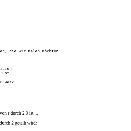
en, die wir malen möchten

ision

'Rot

chwarz

n r durch 2 0 ist ...
durch 2 geteilt wird: