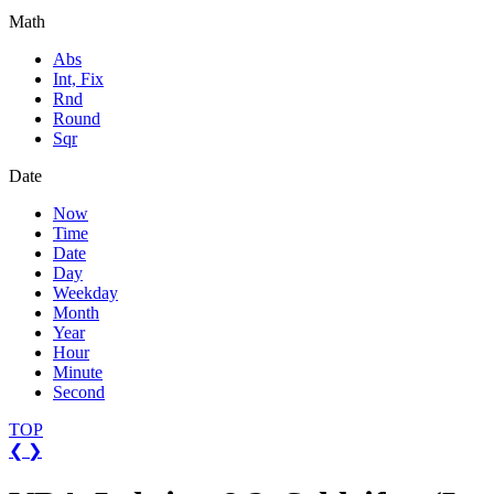
Math
Abs
Int, Fix
Rnd
Round
Sqr
Date
Now
Time
Date
Day
Weekday
Month
Year
Hour
Minute
Second
TOP
❮
❯