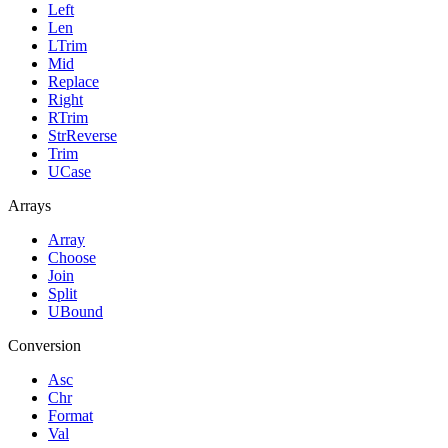
Left
Len
LTrim
Mid
Replace
Right
RTrim
StrReverse
Trim
UCase
Arrays
Array
Choose
Join
Split
UBound
Conversion
Asc
Chr
Format
Val