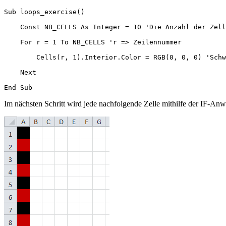
Sub loops_exercise()

    Const NB_CELLS As Integer = 10 'Die Anzahl der Zell
    For r = 1 To NB_CELLS 'r => Zeilennummer

        Cells(r, 1).Interior.Color = RGB(0, 0, 0) 'Schw
    Next

Im nächsten Schritt wird jede nachfolgende Zelle mithilfe der IF-Anw