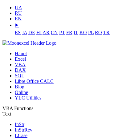
UA
RU
EN
⯈
ES
JA
DE
HI
AR
CN
PT
FR
IT
KO
PL
RO
TR
Haupt
Excel
VBA
DAX
SQL
Libre Office CALC
Blog
Online
YLC Utilities
VBA Functions
Text
InStr
InStrRev
LCase