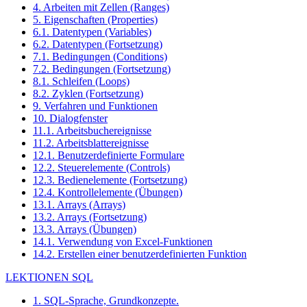
4. Arbeiten mit Zellen (Ranges)
5. Eigenschaften (Properties)
6.1. Datentypen (Variables)
6.2. Datentypen (Fortsetzung)
7.1. Bedingungen (Conditions)
7.2. Bedingungen (Fortsetzung)
8.1. Schleifen (Loops)
8.2. Zyklen (Fortsetzung)
9. Verfahren und Funktionen
10. Dialogfenster
11.1. Arbeitsbuchereignisse
11.2. Arbeitsblattereignisse
12.1. Benutzerdefinierte Formulare
12.2. Steuerelemente (Controls)
12.3. Bedienelemente (Fortsetzung)
12.4. Kontrollelemente (Übungen)
13.1. Arrays (Arrays)
13.2. Arrays (Fortsetzung)
13.3. Arrays (Übungen)
14.1. Verwendung von Excel-Funktionen
14.2. Erstellen einer benutzerdefinierten Funktion
LEKTIONEN SQL
1. SQL-Sprache, Grundkonzepte.