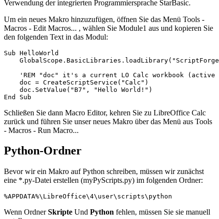
Verwendung der integrierten Programmiersprache StarBasic.
Um ein neues Makro hinzuzufügen, öffnen Sie das Menü
Tools -
Macros - Edit Macros...
, wählen Sie Module1 aus und kopieren Sie
den folgenden Text in das Modul:
Sub HelloWorld

    GlobalScope.BasicLibraries.loadLibrary("ScriptForge
    'REM "doc" it's a current LO Calc workbook (active 
    doc = CreateScriptService("Calc")

    doc.SetValue("B7", "Hello World!")

Schließen Sie dann Macro Editor, kehren Sie zu LibreOffice Calc
zurück und führen Sie unser neues Makro über das Menü aus
Tools
- Macros - Run Macro...
Python-Ordner
Bevor wir ein Makro auf Python schreiben, müssen wir zunächst
eine *.py-Datei erstellen (
myPyScripts.py
) im folgenden Ordner:
Wenn Ordner
Skripte
Und
Python
fehlen, müssen Sie sie manuell