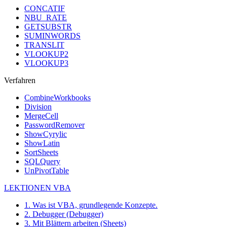
CONCATIF
NBU_RATE
GETSUBSTR
SUMINWORDS
TRANSLIT
VLOOKUP2
VLOOKUP3
Verfahren
CombineWorkbooks
Division
MergeCell
PasswordRemover
ShowCyrylic
ShowLatin
SortSheets
SQLQuery
UnPivotTable
LEKTIONEN VBA
1. Was ist VBA, grundlegende Konzepte.
2. Debugger (Debugger)
3. Mit Blättern arbeiten (Sheets)