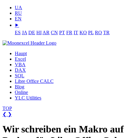
UA
RU
EN
⯈
ES
JA
DE
HI
AR
CN
PT
FR
IT
KO
PL
RO
TR
Haupt
Excel
VBA
DAX
SQL
Libre Office CALC
Blog
Online
YLC Utilities
TOP
❮
❯
Wir schreiben ein Makro auf