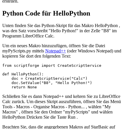
erstellen.
Python Code für HelloPython
Unten finden Sie das Python-Skript für das Makro
HelloPython
,
was den Satz vorschreibt
"Hello Python!"
in der Zelle
"B8"
im
Programm LibreOffice Calc.
Um ein neues Makro hinzuzufügen, öffnen Sie die Datei
myPyScripts.py
mittels
Notepad++
(oder
Windows Notepad
) und
kopieren Sie dort den folgenden Text:
from scriptforge import CreateScriptService

def HelloPython():

    doc = CreateScriptService("Calc")

    doc.SetValue("B8", "Hello Python!")

Schließen Sie es dann
Notepad++
und kehren Sie zu LibreOffice
Calc zurück. Um dieses Skript auszuführen, öffnen Sie das Menü
Tools - Macros - Organise Macros - Python...
, wählen
"My
Macros"
, öffnen Sie den Ordner
"myPyScripts"
und wählen
HelloPython
Drücken Sie die Taste
Run
.
Beachten Sie, dass die angegebenen Makros auf StarBasic auf