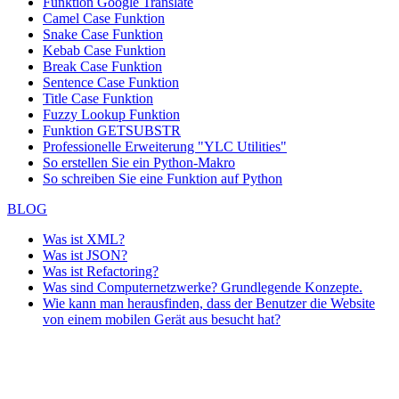
Funktion
Google Translate
Camel Case Funktion
Snake Case Funktion
Kebab Case Funktion
Break Case Funktion
Sentence Case Funktion
Title Case Funktion
Fuzzy Lookup
Funktion
Funktion GETSUBSTR
Professionelle Erweiterung "YLC Utilities"
So erstellen Sie ein Python-Makro
So schreiben Sie eine Funktion auf Python
BLOG
Was ist XML?
Was ist JSON?
Was ist Refactoring?
Was sind Computernetzwerke? Grundlegende Konzepte.
Wie kann man herausfinden, dass der Benutzer die Website
von einem mobilen Gerät aus besucht hat?