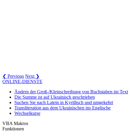
❮ Previous
Next ❯
ONLINE-DIENSTE
Ändern der Groß-/Kleinschreibung von Buchstaben im Text
Die Summe ist auf Ukrainisch geschrieben
Suchen Sie nach Latein in Kyrillisch und umgekehrt
Transliteration aus dem Ukrainischen ins Englische
Wechselkurse
VBA Makros
Funktionen