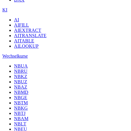
KI
AI
AIFILL
AIEXTRACT
AITRANSLATE
AITABLE
AILOOKUP
Wechselkurse
NBUA
NBRU
NBKZ
NBUZ
NBAZ
NBMD
NBGE
NBTM
NBKG
NBTJ
NBAM
NBLT
NBEU