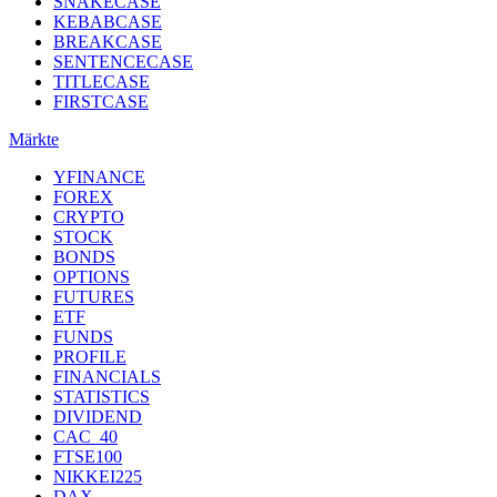
SNAKECASE
KEBABCASE
BREAKCASE
SENTENCECASE
TITLECASE
FIRSTCASE
Märkte
YFINANCE
FOREX
CRYPTO
STOCK
BONDS
OPTIONS
FUTURES
ETF
FUNDS
PROFILE
FINANCIALS
STATISTICS
DIVIDEND
CAC_40
FTSE100
NIKKEI225
DAX