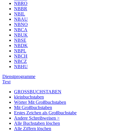
NBRO
NBBR
NBIL
NBAU
NBNO
NBCA
NBUK
NBSE
NBDK
NBPL
NBCH
NBCZ
NBHU
Dienstprogramme
Text
GROSSBUCHSTABEN
kleinbuchstaben
Wörter Mit Großbuchstaben
Mit Großbuchstaben
Erstes Zeichen als Großbuchstabe
Andere Schreibweisen >
Alle Buchstaben löschen
Alle Ziffern löschen