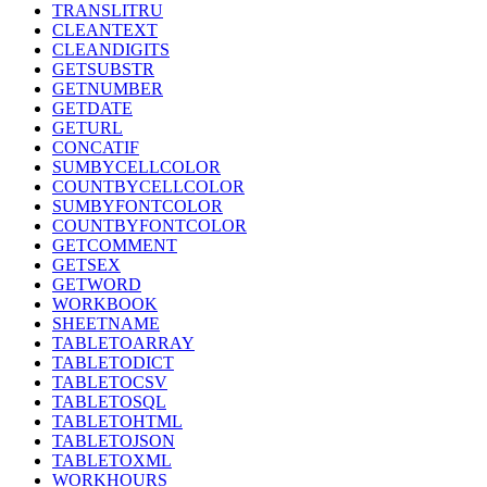
TRANSLITRU
CLEANTEXT
CLEANDIGITS
GETSUBSTR
GETNUMBER
GETDATE
GETURL
CONCATIF
SUMBYCELLCOLOR
COUNTBYCELLCOLOR
SUMBYFONTCOLOR
COUNTBYFONTCOLOR
GETCOMMENT
GETSEX
GETWORD
WORKBOOK
SHEETNAME
TABLETOARRAY
TABLETODICT
TABLETOCSV
TABLETOSQL
TABLETOHTML
TABLETOJSON
TABLETOXML
WORKHOURS