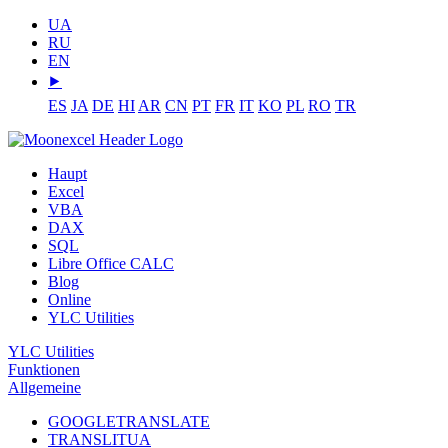
UA
RU
EN
⯈
ES
JA
DE
HI
AR
CN
PT
FR
IT
KO
PL
RO
TR
Haupt
Excel
VBA
DAX
SQL
Libre Office CALC
Blog
Online
YLC Utilities
YLC Utilities
Funktionen
Allgemeine
GOOGLETRANSLATE
TRANSLITUA