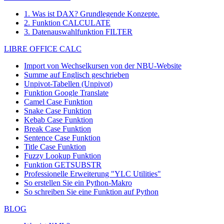
1. Was ist DAX? Grundlegende Konzepte.
2. Funktion CALCULATE
3. Datenauswahlfunktion FILTER
LIBRE OFFICE CALC
Import von Wechselkursen von der NBU-Website
Summe auf Englisch geschrieben
Unpivot-Tabellen (Unpivot)
Funktion
Google Translate
Camel Case Funktion
Snake Case Funktion
Kebab Case Funktion
Break Case Funktion
Sentence Case Funktion
Title Case Funktion
Fuzzy Lookup
Funktion
Funktion GETSUBSTR
Professionelle Erweiterung "YLC Utilities"
So erstellen Sie ein Python-Makro
So schreiben Sie eine Funktion auf Python
BLOG