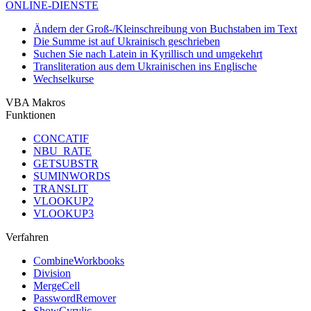
ONLINE-DIENSTE
Ändern der Groß-/Kleinschreibung von Buchstaben im Text
Die Summe ist auf Ukrainisch geschrieben
Suchen Sie nach Latein in Kyrillisch und umgekehrt
Transliteration aus dem Ukrainischen ins Englische
Wechselkurse
VBA Makros
Funktionen
CONCATIF
NBU_RATE
GETSUBSTR
SUMINWORDS
TRANSLIT
VLOOKUP2
VLOOKUP3
Verfahren
CombineWorkbooks
Division
MergeCell
PasswordRemover
ShowCyrylic