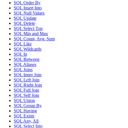
SQL Order By
SQL Insert Into
SQL Null Values
SQL Update
SQL Delete
SQL Select Top
SQL Min and Max
SQL Count, Avg, Sum
SQL Like
SQL Wildcards
SQL In
SQL Between
SQL Aliases
SQL Joins
SQL Inner Join
SQL Left Join
SQL Right Join
SQL Full Join
SQL Self Join
SQL Union
SQL Group By
SQL Having
SQL Exists
SQL Any, All
SQL Select Into