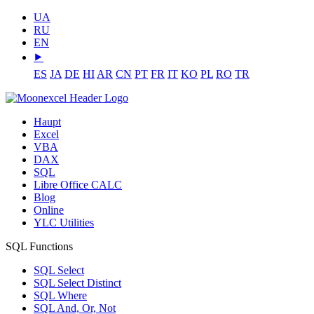
UA
RU
EN
⯈
ES
JA
DE
HI
AR
CN
PT
FR
IT
KO
PL
RO
TR
Haupt
Excel
VBA
DAX
SQL
Libre Office CALC
Blog
Online
YLC Utilities
SQL Functions
SQL Select
SQL Select Distinct
SQL Where
SQL And, Or, Not