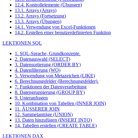
12.4. Kontrollelemente (Übungen)
13.1. Arrays (Arrays)
13.2. Arrays (Fortsetzung)
13.3. Arrays (Übungen)
14.1. Verwendung von Excel-Funktionen
14.2. Erstellen einer benutzerdefinierten Funktion
LEKTIONEN SQL
1. SQL-Sprache, Grundkonzepte.
2. Datenauswahl (SELECT)
3. Datensortierung (ORDER BY)
4. Datenfilterung (WO)
5. Verwendung von Metazeichen (LIKE)
6. Berechnungsfelder (Berechnungsfelder).
7. Funktionen der Datenverarbeitung
8. Datengruppierung (GROUP BY)
9. Unteranfragen
10. Kombination von Tabellen (INNER JOIN)
11. ÄUSSERER JOIN
12. Sammelanträge (UNION)
13. Daten hinzufügen (INSERT INTO)
14. Tabellen erstellen (CREATE TABLE)
LEKTIONEN DAX