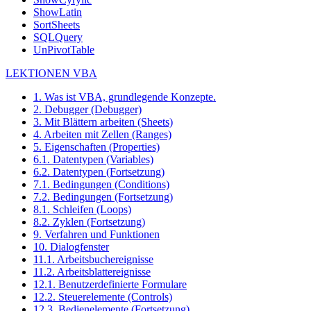
ShowLatin
SortSheets
SQLQuery
UnPivotTable
LEKTIONEN VBA
1. Was ist VBA, grundlegende Konzepte.
2. Debugger (Debugger)
3. Mit Blättern arbeiten (Sheets)
4. Arbeiten mit Zellen (Ranges)
5. Eigenschaften (Properties)
6.1. Datentypen (Variables)
6.2. Datentypen (Fortsetzung)
7.1. Bedingungen (Conditions)
7.2. Bedingungen (Fortsetzung)
8.1. Schleifen (Loops)
8.2. Zyklen (Fortsetzung)
9. Verfahren und Funktionen
10. Dialogfenster
11.1. Arbeitsbuchereignisse
11.2. Arbeitsblattereignisse
12.1. Benutzerdefinierte Formulare
12.2. Steuerelemente (Controls)
12.3. Bedienelemente (Fortsetzung)