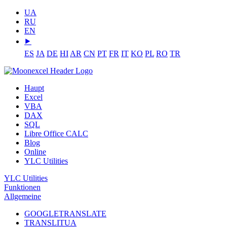
UA
RU
EN
⯈
ES
JA
DE
HI
AR
CN
PT
FR
IT
KO
PL
RO
TR
Haupt
Excel
VBA
DAX
SQL
Libre Office CALC
Blog
Online
YLC Utilities
YLC Utilities
Funktionen
Allgemeine
GOOGLETRANSLATE
TRANSLITUA