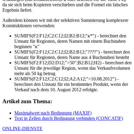
da sie sich beim Kopieren verschieben und die Formel ein falsches
Ergebnis liefert.
Außerdem können wir mit der selektiven Summierung komplexere
Konstruktionen verwenden:
SUMIFS(
F2:F12
;
C2:C12
;
I2
;
B2:B12
;
"к*"
)
- berechnet den
Umsatz für Regionen, deren Namen mit einem Buchstaben
beginnen
"к"
SUMIFS(
F2:F12
;
C2:C12
;
I2
;
B2:B12
;
"????"
)
- berechnet den
Umsatz für Regionen, deren Name aus 4 Buchstaben besteht
SUMIFS(
F2:F12
;
D2:D12
;
">50"
;
B2:B12
;
H2
)
- berechnet den
Umsatz für die jeweilige Region, wenn das Verkaufsvolumen
mehr als 50 kg betrug
SUMIFS(
F2:F12
;
C2:C12
;
I2
;
A2:A12
;
">10.08.2012"
)
-
berechnet den Umsatz für ein bestimmtes Produkt, wenn der
Verkauf nach dem 10. August 2012 erfolgte.
Artikel zum Thema:
Maximalwert nach Bedingung (MAXIF)
Text in Zellen durch Bedingung verbinden (CONCATIF)
ONLINE-DIENSTE