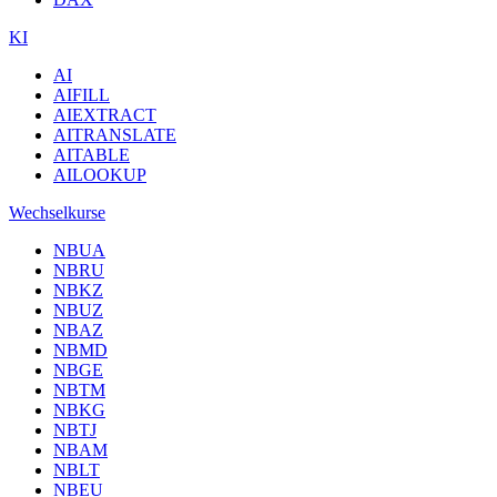
KI
AI
AIFILL
AIEXTRACT
AITRANSLATE
AITABLE
AILOOKUP
Wechselkurse
NBUA
NBRU
NBKZ
NBUZ
NBAZ
NBMD
NBGE
NBTM
NBKG
NBTJ
NBAM
NBLT
NBEU