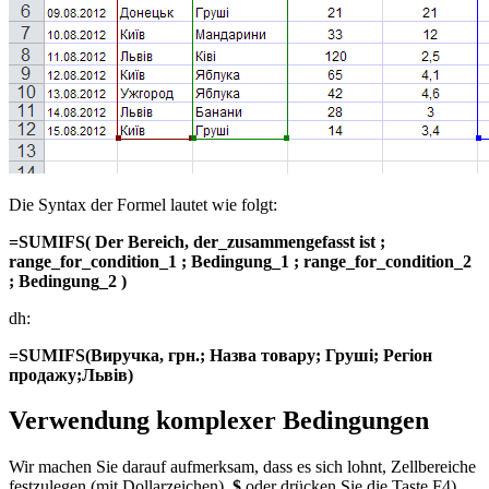
Die Syntax der Formel lautet wie folgt:
=SUMIFS(
Der Bereich, der_zusammengefasst ist
;
range_for_condition_1
;
Bedingung_1
;
range_for_condition_2
;
Bedingung_2
)
dh:
=SUMIFS(
Виручка, грн.
;
Назва товару
;
Груші
;
Регіон
продажу
;
Львів
)
Verwendung komplexer Bedingungen
Wir machen Sie darauf aufmerksam, dass es sich lohnt, Zellbereiche
festzulegen (mit Dollarzeichen).
$
oder drücken Sie die Taste F4),