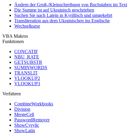
Ändern der Groß-/Kleinschreibung von Buchstaben im Text
Die Summe ist auf Ukrainisch geschrieben
Suchen Sie nach Latein in Kyrillisch und umgekehrt
Transliteration aus dem Ukrainischen ins Englische
Wechselkurse
VBA Makros
Funktionen
CONCATIF
NBU_RATE
GETSUBSTR
SUMINWORDS
TRANSLIT
VLOOKUP2
VLOOKUP3
Verfahren
CombineWorkbooks
Division
MergeCell
PasswordRemover
ShowCyrylic
ShowLatin