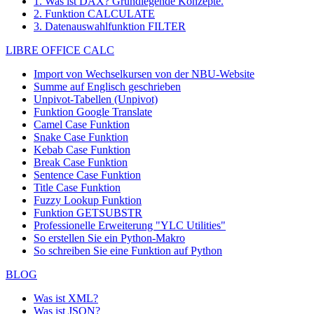
1. Was ist DAX? Grundlegende Konzepte.
2. Funktion CALCULATE
3. Datenauswahlfunktion FILTER
LIBRE OFFICE CALC
Import von Wechselkursen von der NBU-Website
Summe auf Englisch geschrieben
Unpivot-Tabellen (Unpivot)
Funktion
Google Translate
Camel Case Funktion
Snake Case Funktion
Kebab Case Funktion
Break Case Funktion
Sentence Case Funktion
Title Case Funktion
Fuzzy Lookup
Funktion
Funktion GETSUBSTR
Professionelle Erweiterung "YLC Utilities"
So erstellen Sie ein Python-Makro
So schreiben Sie eine Funktion auf Python
BLOG
Was ist XML?
Was ist JSON?