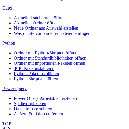
Datei
Aktuelle Datei erneut öffnen
Aktuellen Ordner öffnen
Neue Ordner aus Auswahl erstellen
Wasp-Liste vorhandener Dateien einfügen
Python
Ordner mit Python-Skripten öffnen
Ordner mit Standardbibliotheken öffnen
Ordner mit importierten Paketen öffnen
'PIP'-Paket installieren
Python-Paket installieren
Python-Skript ausführen
Power Query
Power Query-Arbeitsblatt erstellen
Spalte duplizieren
Daten transformieren
Äußere Funktion entfernen
TOP