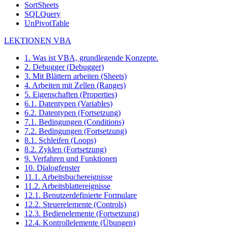
SortSheets
SQLQuery
UnPivotTable
LEKTIONEN VBA
1. Was ist VBA, grundlegende Konzepte.
2. Debugger (Debugger)
3. Mit Blättern arbeiten (Sheets)
4. Arbeiten mit Zellen (Ranges)
5. Eigenschaften (Properties)
6.1. Datentypen (Variables)
6.2. Datentypen (Fortsetzung)
7.1. Bedingungen (Conditions)
7.2. Bedingungen (Fortsetzung)
8.1. Schleifen (Loops)
8.2. Zyklen (Fortsetzung)
9. Verfahren und Funktionen
10. Dialogfenster
11.1. Arbeitsbuchereignisse
11.2. Arbeitsblattereignisse
12.1. Benutzerdefinierte Formulare
12.2. Steuerelemente (Controls)
12.3. Bedienelemente (Fortsetzung)
12.4. Kontrollelemente (Übungen)