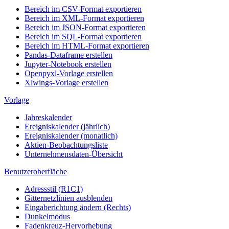
Bereich im CSV-Format exportieren
Bereich im XML-Format exportieren
Bereich im JSON-Format exportieren
Bereich im SQL-Format exportieren
Bereich im HTML-Format exportieren
Pandas-Dataframe erstellen
Jupyter-Notebook erstellen
Openpyxl-Vorlage erstellen
Xlwings-Vorlage erstellen
Vorlage
Jahreskalender
Ereigniskalender (jährlich)
Ereigniskalender (monatlich)
Aktien-Beobachtungsliste
Unternehmensdaten-Übersicht
Benutzeroberfläche
Adressstil (R1C1)
Gitternetzlinien ausblenden
Eingaberichtung ändern (Rechts)
Dunkelmodus
Fadenkreuz-Hervorhebung