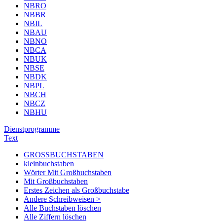
NBRO
NBBR
NBIL
NBAU
NBNO
NBCA
NBUK
NBSE
NBDK
NBPL
NBCH
NBCZ
NBHU
Dienstprogramme
Text
GROSSBUCHSTABEN
kleinbuchstaben
Wörter Mit Großbuchstaben
Mit Großbuchstaben
Erstes Zeichen als Großbuchstabe
Andere Schreibweisen >
Alle Buchstaben löschen
Alle Ziffern löschen