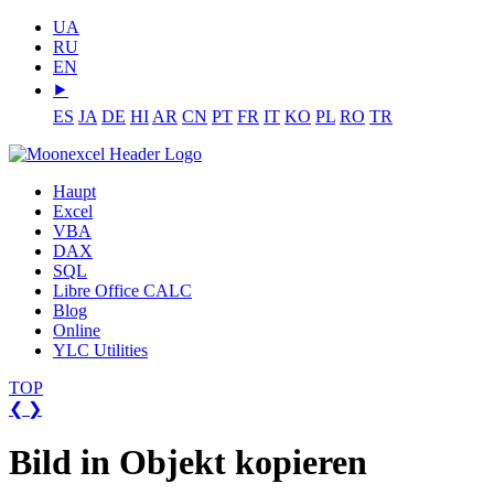
UA
RU
EN
⯈
ES
JA
DE
HI
AR
CN
PT
FR
IT
KO
PL
RO
TR
Haupt
Excel
VBA
DAX
SQL
Libre Office CALC
Blog
Online
YLC Utilities
TOP
❮
❯
Bild in Objekt kopieren