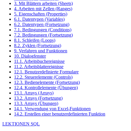
3. Mit Blättern arbeiten (Sheets)
4. Arbeiten mit Zellen (Ranges)
5. Eigenschaften (Properties)
6.1. Datentypen (Variables)
6.2. Datentypen (Fortsetzung)
7.1. Bedingungen (Conditions)
7.2. Bedingungen (Fortsetzung)
8.1. Schleifen (Loops)
8.2. Zyklen (Fortsetzung)
9. Verfahren und Funktionen
10. Dialogfenster
11.1. Arbeitsbuchereignisse
11.2. Arbeitsblattereignisse
12.1. Benutzerdefinierte Formulare
12.2. Steuerelemente (Controls)
12.3. Bedienelemente (Fortsetzung)
12.4. Kontrollelemente (Übungen)
13.1. Arrays (Arrays)
13.2. Arrays (Fortsetzung)
13.3. Arrays (Übungen)
14.1. Verwendung von Excel-Funktionen
14.2. Erstellen einer benutzerdefinierten Funktion
LEKTIONEN SQL