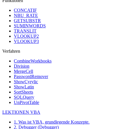
Funktionen
CONCATIF
NBU_RATE
GETSUBSTR
SUMINWORDS
TRANSLIT
VLOOKUP2
VLOOKUP3
Verfahren
CombineWorkbooks
Division
MergeCell
PasswordRemover
ShowCyrylic
ShowLatin
SortSheets
SQLQuery
UnPivotTable
LEKTIONEN VBA
1. Was ist VBA, grundlegende Konzepte.
2. Debugger (Debugger)