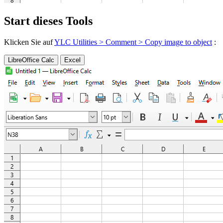
Start dieses Tools
Klicken Sie auf
YLC Utilities > Comment > Copy image to object
:
LibreOffice Calc
Excel