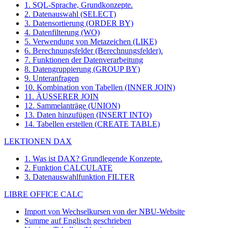
1. SQL-Sprache, Grundkonzepte.
2. Datenauswahl (SELECT)
3. Datensortierung (ORDER BY)
4. Datenfilterung (WO)
5. Verwendung von Metazeichen (LIKE)
6. Berechnungsfelder (Berechnungsfelder).
7. Funktionen der Datenverarbeitung
8. Datengruppierung (GROUP BY)
9. Unteranfragen
10. Kombination von Tabellen (INNER JOIN)
11. ÄUSSERER JOIN
12. Sammelanträge (UNION)
13. Daten hinzufügen (INSERT INTO)
14. Tabellen erstellen (CREATE TABLE)
LEKTIONEN DAX
1. Was ist DAX? Grundlegende Konzepte.
2. Funktion CALCULATE
3. Datenauswahlfunktion FILTER
LIBRE OFFICE CALC
Import von Wechselkursen von der NBU-Website
Summe auf Englisch geschrieben