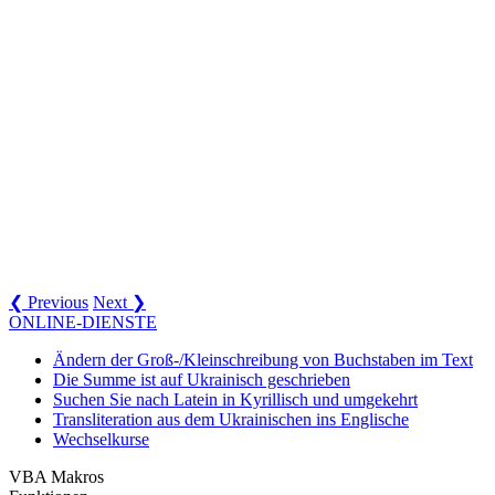
❮ Previous
Next ❯
ONLINE-DIENSTE
Ändern der Groß-/Kleinschreibung von Buchstaben im Text
Die Summe ist auf Ukrainisch geschrieben
Suchen Sie nach Latein in Kyrillisch und umgekehrt
Transliteration aus dem Ukrainischen ins Englische
Wechselkurse
VBA Makros