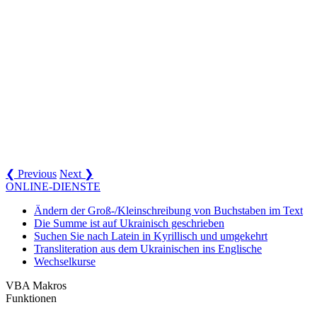
❮ Previous
Next ❯
ONLINE-DIENSTE
Ändern der Groß-/Kleinschreibung von Buchstaben im Text
Die Summe ist auf Ukrainisch geschrieben
Suchen Sie nach Latein in Kyrillisch und umgekehrt
Transliteration aus dem Ukrainischen ins Englische
Wechselkurse
VBA Makros
Funktionen