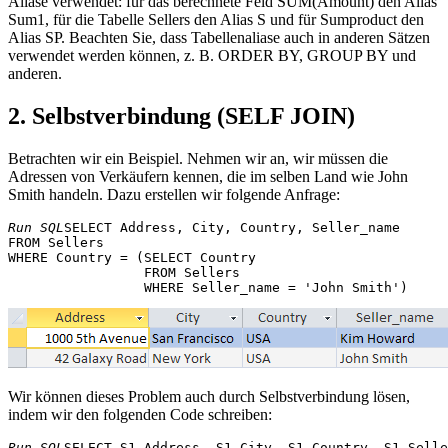
Aliase verwendet: für das berechnete Feld SUM(Amount) den Alias
​​Sum1, für die Tabelle Sellers den Alias ​​S und für Sumproduct den
Alias ​​SP. Beachten Sie, dass Tabellenaliase auch in anderen Sätzen
verwendet werden können, z. B. ORDER BY, GROUP BY und
anderen.
2. Selbstverbindung (SELF JOIN)
Betrachten wir ein Beispiel. Nehmen wir an, wir müssen die
Adressen von Verkäufern kennen, die im selben Land wie John
Smith handeln. Dazu erstellen wir folgende Anfrage:
Run SQL
SELECT Address, City, Country, Seller_name

FROM Sellers

WHERE Country = (SELECT Country 

                 FROM Sellers 

Wir können dieses Problem auch durch Selbstverbindung lösen,
indem wir den folgenden Code schreiben:
Run SQL
SELECT S1.Address, S1.City, S1.Country, S1.Selle