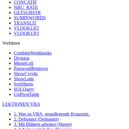
CONCATIF
NBU_RATE
GETSUBSTR
SUMINWORDS
TRANSLIT
VLOOKUP2
VLOOKUP3
Verfahren
CombineWorkbooks
Division
MergeCell
PasswordRemover
ShowCyrylic
ShowLatin
SortSheets
SQLQuery
UnPivotTable
LEKTIONEN VBA
1. Was ist VBA, grundlegende Konzepte.
2. Debugger (Debugger)
3. Mit Blättern arbeiten (Sheets)