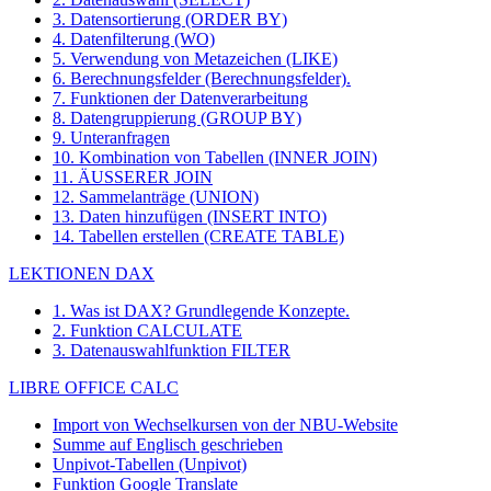
3. Datensortierung (ORDER BY)
4. Datenfilterung (WO)
5. Verwendung von Metazeichen (LIKE)
6. Berechnungsfelder (Berechnungsfelder).
7. Funktionen der Datenverarbeitung
8. Datengruppierung (GROUP BY)
9. Unteranfragen
10. Kombination von Tabellen (INNER JOIN)
11. ÄUSSERER JOIN
12. Sammelanträge (UNION)
13. Daten hinzufügen (INSERT INTO)
14. Tabellen erstellen (CREATE TABLE)
LEKTIONEN DAX
1. Was ist DAX? Grundlegende Konzepte.
2. Funktion CALCULATE
3. Datenauswahlfunktion FILTER
LIBRE OFFICE CALC
Import von Wechselkursen von der NBU-Website
Summe auf Englisch geschrieben
Unpivot-Tabellen (Unpivot)
Funktion
Google Translate