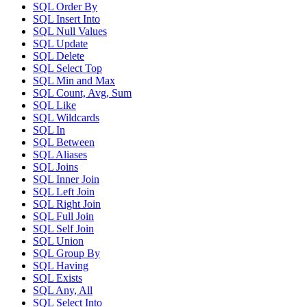
SQL Order By
SQL Insert Into
SQL Null Values
SQL Update
SQL Delete
SQL Select Top
SQL Min and Max
SQL Count, Avg, Sum
SQL Like
SQL Wildcards
SQL In
SQL Between
SQL Aliases
SQL Joins
SQL Inner Join
SQL Left Join
SQL Right Join
SQL Full Join
SQL Self Join
SQL Union
SQL Group By
SQL Having
SQL Exists
SQL Any, All
SQL Select Into