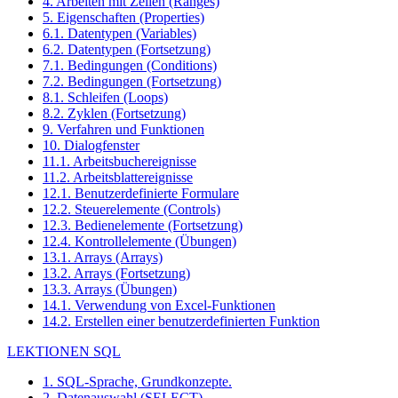
4. Arbeiten mit Zellen (Ranges)
5. Eigenschaften (Properties)
6.1. Datentypen (Variables)
6.2. Datentypen (Fortsetzung)
7.1. Bedingungen (Conditions)
7.2. Bedingungen (Fortsetzung)
8.1. Schleifen (Loops)
8.2. Zyklen (Fortsetzung)
9. Verfahren und Funktionen
10. Dialogfenster
11.1. Arbeitsbuchereignisse
11.2. Arbeitsblattereignisse
12.1. Benutzerdefinierte Formulare
12.2. Steuerelemente (Controls)
12.3. Bedienelemente (Fortsetzung)
12.4. Kontrollelemente (Übungen)
13.1. Arrays (Arrays)
13.2. Arrays (Fortsetzung)
13.3. Arrays (Übungen)
14.1. Verwendung von Excel-Funktionen
14.2. Erstellen einer benutzerdefinierten Funktion
LEKTIONEN SQL
1. SQL-Sprache, Grundkonzepte.
2. Datenauswahl (SELECT)