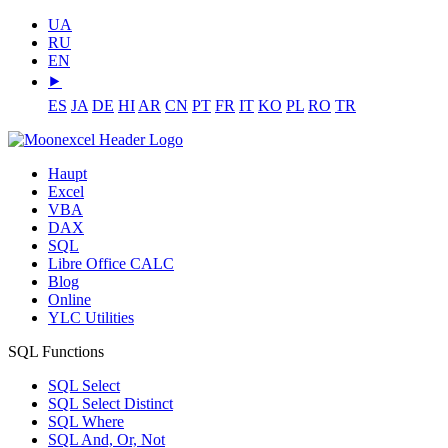
UA
RU
EN
⯈
ES
JA
DE
HI
AR
CN
PT
FR
IT
KO
PL
RO
TR
Haupt
Excel
VBA
DAX
SQL
Libre Office CALC
Blog
Online
YLC Utilities
SQL Functions
SQL Select
SQL Select Distinct
SQL Where
SQL And, Or, Not