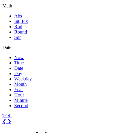
Math
Abs
Int, Fix
Rnd
Round
Sqr
Date
Now
Time
Date
Day
Weekday
Month
Year
Hour
Minute
Second
TOP
❮
❯