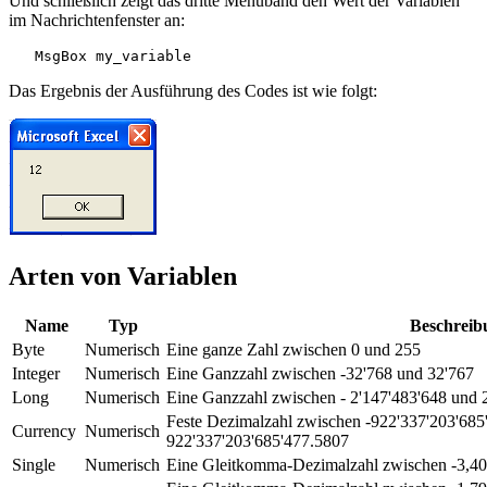
Und schließlich zeigt das dritte Menüband den Wert der Variablen
im Nachrichtenfenster an:
Das Ergebnis der Ausführung des Codes ist wie folgt:
Arten von Variablen
Name
Typ
Beschreib
Byte
Numerisch
Eine ganze Zahl zwischen 0 und 255
Integer
Numerisch
Eine Ganzzahl zwischen -32'768 und 32'767
Long
Numerisch
Eine Ganzzahl zwischen - 2'147'483'648 und 
Feste Dezimalzahl zwischen -922'337'203'685
Currency
Numerisch
922'337'203'685'477.5807
Single
Numerisch
Eine Gleitkomma-Dezimalzahl zwischen -3,