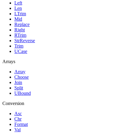
Left
Len
LTrim
Mid
Replace
Right
RTrim
StrReverse
Trim
UCase
Arrays
Array
Choose
Join
Split
UBound
Conversion
Asc
Chr
Format
Val