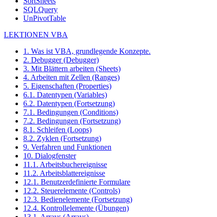
SortSheets
SQLQuery
UnPivotTable
LEKTIONEN VBA
1. Was ist VBA, grundlegende Konzepte.
2. Debugger (Debugger)
3. Mit Blättern arbeiten (Sheets)
4. Arbeiten mit Zellen (Ranges)
5. Eigenschaften (Properties)
6.1. Datentypen (Variables)
6.2. Datentypen (Fortsetzung)
7.1. Bedingungen (Conditions)
7.2. Bedingungen (Fortsetzung)
8.1. Schleifen (Loops)
8.2. Zyklen (Fortsetzung)
9. Verfahren und Funktionen
10. Dialogfenster
11.1. Arbeitsbuchereignisse
11.2. Arbeitsblattereignisse
12.1. Benutzerdefinierte Formulare
12.2. Steuerelemente (Controls)
12.3. Bedienelemente (Fortsetzung)
12.4. Kontrollelemente (Übungen)
13.1. Arrays (Arrays)