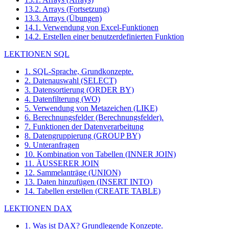
13.2. Arrays (Fortsetzung)
13.3. Arrays (Übungen)
14.1. Verwendung von Excel-Funktionen
14.2. Erstellen einer benutzerdefinierten Funktion
LEKTIONEN SQL
1. SQL-Sprache, Grundkonzepte.
2. Datenauswahl (SELECT)
3. Datensortierung (ORDER BY)
4. Datenfilterung (WO)
5. Verwendung von Metazeichen (LIKE)
6. Berechnungsfelder (Berechnungsfelder).
7. Funktionen der Datenverarbeitung
8. Datengruppierung (GROUP BY)
9. Unteranfragen
10. Kombination von Tabellen (INNER JOIN)
11. ÄUSSERER JOIN
12. Sammelanträge (UNION)
13. Daten hinzufügen (INSERT INTO)
14. Tabellen erstellen (CREATE TABLE)
LEKTIONEN DAX
1. Was ist DAX? Grundlegende Konzepte.