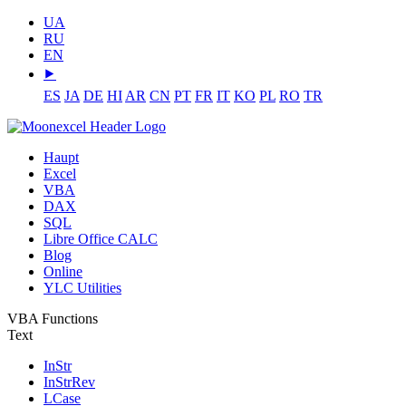
UA
RU
EN
⯈
ES
JA
DE
HI
AR
CN
PT
FR
IT
KO
PL
RO
TR
Haupt
Excel
VBA
DAX
SQL
Libre Office CALC
Blog
Online
YLC Utilities
VBA Functions
Text
InStr
InStrRev
LCase