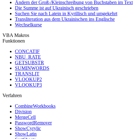
Ändern der Groß-/Kleinschreibung von Buchstaben im Text
Die Summe ist auf Ukrainisch geschrieben
Suchen Sie nach Latein in Kyrillisch und umgekehrt
Transliteration aus dem Ukrainischen ins Englische
Wechselkurse
VBA Makros
Funktionen
CONCATIF
NBU_RATE
GETSUBSTR
SUMINWORDS
TRANSLIT
VLOOKUP2
VLOOKUP3
Verfahren
CombineWorkbooks
Division
MergeCell
PasswordRemover
ShowCyrylic
ShowLatin