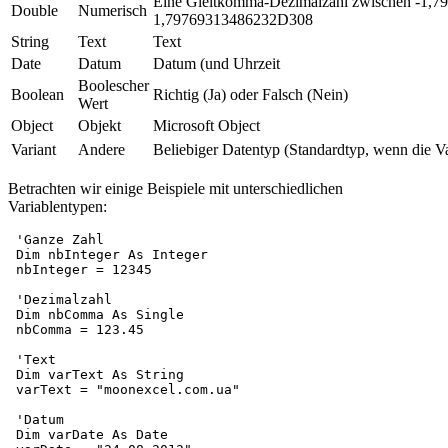
Eine Gleitkomma-Dezimalzahl zwischen -1,
Double
Numerisch
1,79769313486232D308
String
Text
Text
Date
Datum
Datum (und Uhrzeit
Boolescher
Boolean
Richtig (Ja) oder Falsch (Nein)
Wert
Object
Objekt
Microsoft Object
Variant
Andere
Beliebiger Datentyp (Standardtyp, wenn die Vari
Betrachten wir einige Beispiele mit unterschiedlichen
Variablentypen:
 'Ganze Zahl

 Dim nbInteger As Integer

 nbInteger = 12345

 'Dezimalzahl

 Dim nbComma As Single

 nbComma = 123.45

 'Text

 Dim varText As String

 varText = "moonexcel.com.ua"

 'Datum

 Dim varDate As Date
