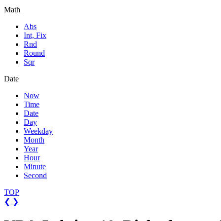
Math
Abs
Int, Fix
Rnd
Round
Sqr
Date
Now
Time
Date
Day
Weekday
Month
Year
Hour
Minute
Second
TOP
❮
❯