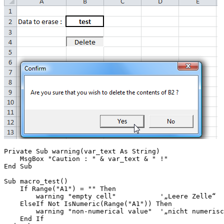
Private Sub warning(var_text As String)

    MsgBox "Caution : " & var_text & " !"

End Sub

Sub macro_test()

    If Range("A1") = "" Then

        warning "empty cell"           '„Leere Zelle“

    ElseIf Not IsNumeric(Range("A1")) Then

        warning "non-numerical value"  '„nicht numerisc
    End If
