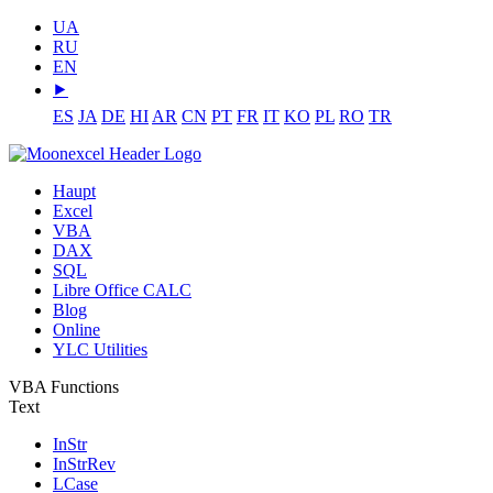
UA
RU
EN
⯈
ES
JA
DE
HI
AR
CN
PT
FR
IT
KO
PL
RO
TR
Haupt
Excel
VBA
DAX
SQL
Libre Office CALC
Blog
Online
YLC Utilities
VBA Functions
Text
InStr
InStrRev
LCase