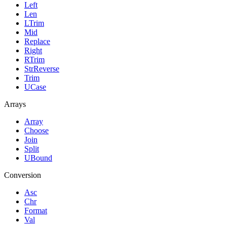
Left
Len
LTrim
Mid
Replace
Right
RTrim
StrReverse
Trim
UCase
Arrays
Array
Choose
Join
Split
UBound
Conversion
Asc
Chr
Format
Val