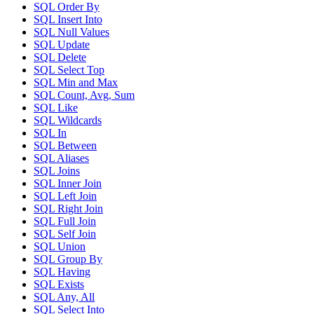
SQL Order By
SQL Insert Into
SQL Null Values
SQL Update
SQL Delete
SQL Select Top
SQL Min and Max
SQL Count, Avg, Sum
SQL Like
SQL Wildcards
SQL In
SQL Between
SQL Aliases
SQL Joins
SQL Inner Join
SQL Left Join
SQL Right Join
SQL Full Join
SQL Self Join
SQL Union
SQL Group By
SQL Having
SQL Exists
SQL Any, All
SQL Select Into