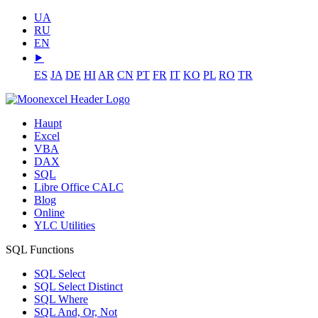
UA
RU
EN
⯈
ES
JA
DE
HI
AR
CN
PT
FR
IT
KO
PL
RO
TR
Haupt
Excel
VBA
DAX
SQL
Libre Office CALC
Blog
Online
YLC Utilities
SQL Functions
SQL Select
SQL Select Distinct
SQL Where
SQL And, Or, Not