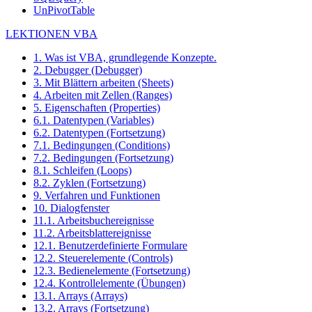
UnPivotTable
LEKTIONEN VBA
1. Was ist VBA, grundlegende Konzepte.
2. Debugger (Debugger)
3. Mit Blättern arbeiten (Sheets)
4. Arbeiten mit Zellen (Ranges)
5. Eigenschaften (Properties)
6.1. Datentypen (Variables)
6.2. Datentypen (Fortsetzung)
7.1. Bedingungen (Conditions)
7.2. Bedingungen (Fortsetzung)
8.1. Schleifen (Loops)
8.2. Zyklen (Fortsetzung)
9. Verfahren und Funktionen
10. Dialogfenster
11.1. Arbeitsbuchereignisse
11.2. Arbeitsblattereignisse
12.1. Benutzerdefinierte Formulare
12.2. Steuerelemente (Controls)
12.3. Bedienelemente (Fortsetzung)
12.4. Kontrollelemente (Übungen)
13.1. Arrays (Arrays)
13.2. Arrays (Fortsetzung)