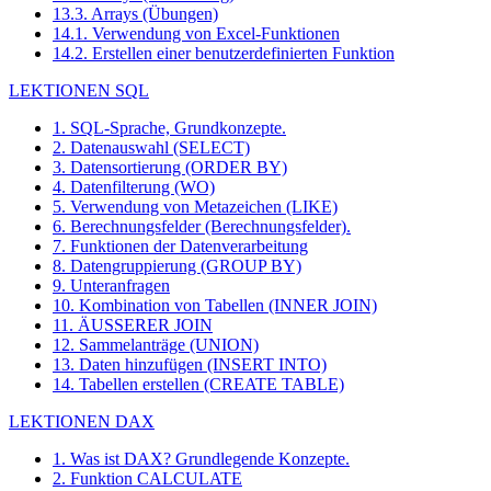
13.3. Arrays (Übungen)
14.1. Verwendung von Excel-Funktionen
14.2. Erstellen einer benutzerdefinierten Funktion
LEKTIONEN SQL
1. SQL-Sprache, Grundkonzepte.
2. Datenauswahl (SELECT)
3. Datensortierung (ORDER BY)
4. Datenfilterung (WO)
5. Verwendung von Metazeichen (LIKE)
6. Berechnungsfelder (Berechnungsfelder).
7. Funktionen der Datenverarbeitung
8. Datengruppierung (GROUP BY)
9. Unteranfragen
10. Kombination von Tabellen (INNER JOIN)
11. ÄUSSERER JOIN
12. Sammelanträge (UNION)
13. Daten hinzufügen (INSERT INTO)
14. Tabellen erstellen (CREATE TABLE)
LEKTIONEN DAX
1. Was ist DAX? Grundlegende Konzepte.
2. Funktion CALCULATE