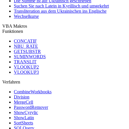
Die Summe ist auf Ukrainisch geschrieben
Suchen Sie nach Latein in Kyrillisch und umgekehrt
Transliteration aus dem Ukrainischen ins Englische
Wechselkurse
VBA Makros
Funktionen
CONCATIF
NBU_RATE
GETSUBSTR
SUMINWORDS
TRANSLIT
VLOOKUP2
VLOOKUP3
Verfahren
CombineWorkbooks
Division
MergeCell
PasswordRemover
ShowCyrylic
ShowLatin
SortSheets
SQLQuery