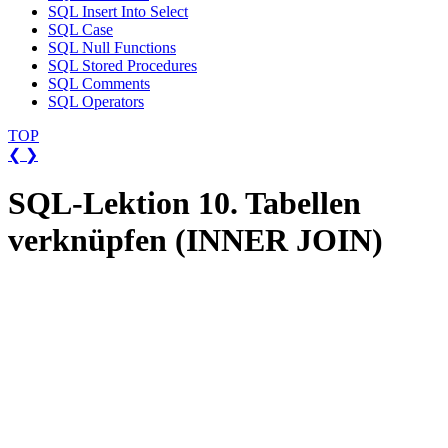
SQL Insert Into Select
SQL Case
SQL Null Functions
SQL Stored Procedures
SQL Comments
SQL Operators
TOP
❮
❯
SQL-Lektion 10. Tabellen
verknüpfen (INNER JOIN)