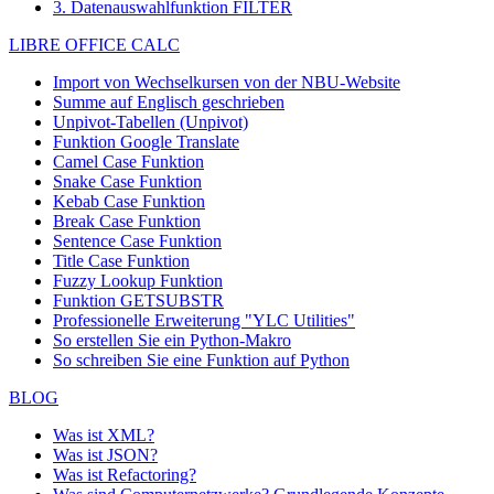
3. Datenauswahlfunktion FILTER
LIBRE OFFICE CALC
Import von Wechselkursen von der NBU-Website
Summe auf Englisch geschrieben
Unpivot-Tabellen (Unpivot)
Funktion
Google Translate
Camel Case Funktion
Snake Case Funktion
Kebab Case Funktion
Break Case Funktion
Sentence Case Funktion
Title Case Funktion
Fuzzy Lookup
Funktion
Funktion GETSUBSTR
Professionelle Erweiterung "YLC Utilities"
So erstellen Sie ein Python-Makro
So schreiben Sie eine Funktion auf Python
BLOG
Was ist XML?
Was ist JSON?
Was ist Refactoring?