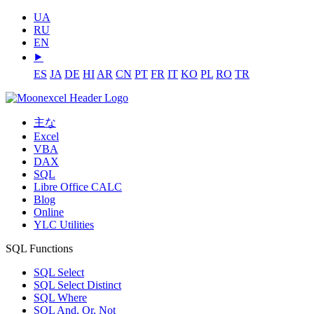
UA
RU
EN
⯈
ES
JA
DE
HI
AR
CN
PT
FR
IT
KO
PL
RO
TR
主な
Excel
VBA
DAX
SQL
Libre Office CALC
Blog
Online
YLC Utilities
SQL Functions
SQL Select
SQL Select Distinct
SQL Where
SQL And, Or, Not