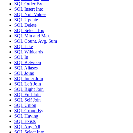
SQL Order By
SQL Insert Into
SQL Null Values
SQL Update
SQL Delete
SQL Select Top
SQL Min and Max
SQL Count, Avg, Sum
SQL Like
SQL Wildcards
SQL In
SQL Between
SQL Aliases
SQL Joins
SQL Inner Join
SQL Left Join
SQL Right Join
SQL Full Join
SQL Self Join
SQL Union
SQL Group By
SQL Having
SQL Exists
SQL Any, All
SQL Select Into