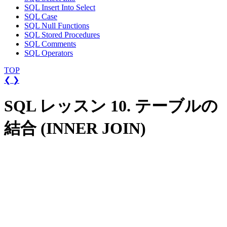
SQL Insert Into Select
SQL Case
SQL Null Functions
SQL Stored Procedures
SQL Comments
SQL Operators
TOP
❮
❯
SQL レッスン 10. テーブルの
結合 (INNER JOIN)