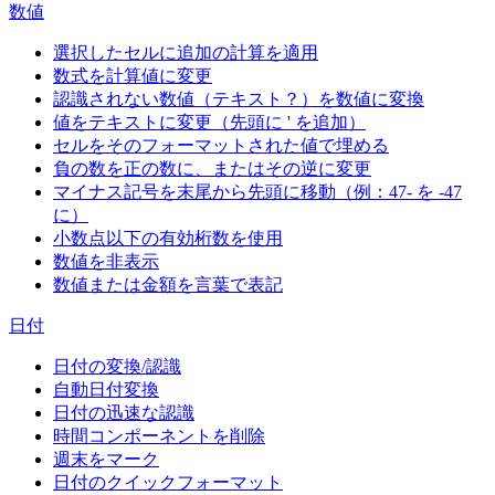
数値
選択したセルに追加の計算を適用
数式を計算値に変更
認識されない数値（テキスト？）を数値に変換
値をテキストに変更（先頭に ' を追加）
セルをそのフォーマットされた値で埋める
負の数を正の数に、またはその逆に変更
マイナス記号を末尾から先頭に移動（例：47- を -47
に）
小数点以下の有効桁数を使用
数値を非表示
数値または金額を言葉で表記
日付
日付の変換/認識
自動日付変換
日付の迅速な認識
時間コンポーネントを削除
週末をマーク
日付のクイックフォーマット