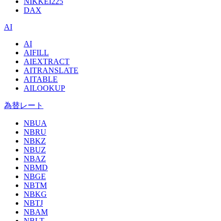
NIKKEI225
DAX
AI
AI
AIFILL
AIEXTRACT
AITRANSLATE
AITABLE
AILOOKUP
為替レート
NBUA
NBRU
NBKZ
NBUZ
NBAZ
NBMD
NBGE
NBTM
NBKG
NBTJ
NBAM
NBLT