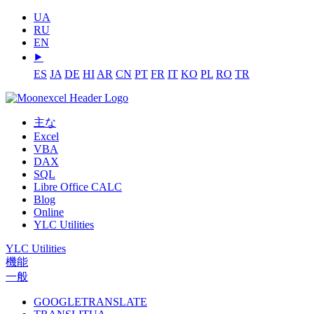
UA
RU
EN
⯈
ES
JA
DE
HI
AR
CN
PT
FR
IT
KO
PL
RO
TR
主な
Excel
VBA
DAX
SQL
Libre Office CALC
Blog
Online
YLC Utilities
YLC Utilities
機能
一般
GOOGLETRANSLATE