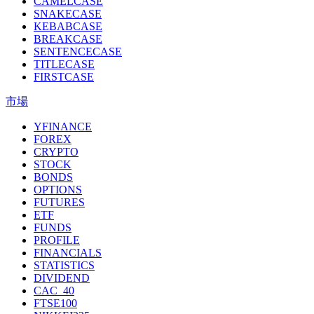
CAMELCASE
SNAKECASE
KEBABCASE
BREAKCASE
SENTENCECASE
TITLECASE
FIRSTCASE
市場
YFINANCE
FOREX
CRYPTO
STOCK
BONDS
OPTIONS
FUTURES
ETF
FUNDS
PROFILE
FINANCIALS
STATISTICS
DIVIDEND
CAC_40
FTSE100