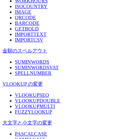
WORKHOURS
ISOCOUNTRY
IMAGE
QRCODE
BARCODE
GETBOLD
IMPORTTEXT
IMPORTCSV
金額のスペルアウト
SUMINWORDS
SUMINWORDSVAT
SPELLNUMBER
VLOOKUP の変更
VLOOKUPSEQ
VLOOKUPDOUBLE
VLOOKUPMULTI
FUZZYLOOKUP
大文字と小文字の変更
PASCALCASE