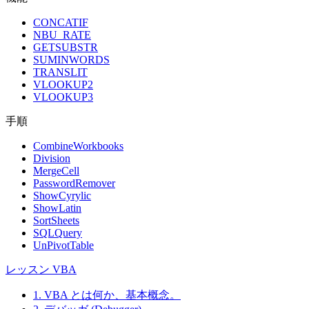
CONCATIF
NBU_RATE
GETSUBSTR
SUMINWORDS
TRANSLIT
VLOOKUP2
VLOOKUP3
手順
CombineWorkbooks
Division
MergeCell
PasswordRemover
ShowCyrylic
ShowLatin
SortSheets
SQLQuery
UnPivotTable
レッスン VBA
1. VBA とは何か、基本概念。