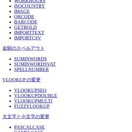
WORKHOURS
ISOCOUNTRY
IMAGE
QRCODE
BARCODE
GETBOLD
IMPORTTEXT
IMPORTCSV
金額のスペルアウト
SUMINWORDS
SUMINWORDSVAT
SPELLNUMBER
VLOOKUP の変更
VLOOKUPSEQ
VLOOKUPDOUBLE
VLOOKUPMULTI
FUZZYLOOKUP
大文字と小文字の変更
PASCALCASE