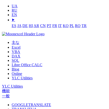
UA
RU
EN
⯈
ES
JA
DE
HI
AR
CN
PT
FR
IT
KO
PL
RO
TR
主な
Excel
VBA
DAX
SQL
Libre Office CALC
Blog
Online
YLC Utilities
YLC Utilities
機能
一般
GOOGLETRANSLATE