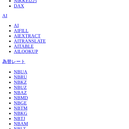
NIKKEI225
DAX
AI
AI
AIFILL
AIEXTRACT
AITRANSLATE
AITABLE
AILOOKUP
為替レート
NBUA
NBRU
NBKZ
NBUZ
NBAZ
NBMD
NBGE
NBTM
NBKG
NBTJ
NBAM
NBLT