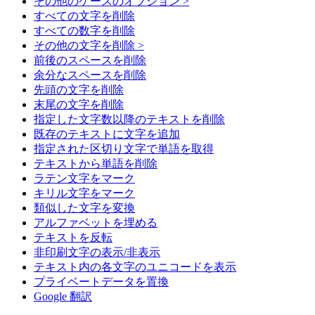
その他のケースのオプション >
すべての文字を削除
すべての数字を削除
その他の文字を削除 >
前後のスペースを削除
余分なスペースを削除
先頭の文字を削除
末尾の文字を削除
指定した文字数以降のテキストを削除
既存のテキストに文字を追加
指定された区切り文字で単語を取得
テキストから単語を削除
ラテン文字をマーク
キリル文字をマーク
類似した文字を変換
アルファベットを埋める
テキストを反転
非印刷文字の表示/非表示
テキスト内の各文字のユニコードを表示
プライベートデータを置換
Google 翻訳