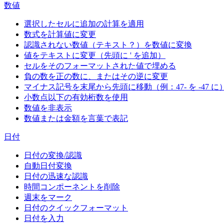
数値
選択したセルに追加の計算を適用
数式を計算値に変更
認識されない数値（テキスト？）を数値に変換
値をテキストに変更（先頭に ' を追加）
セルをそのフォーマットされた値で埋める
負の数を正の数に、またはその逆に変更
マイナス記号を末尾から先頭に移動（例：47- を -47 に
小数点以下の有効桁数を使用
数値を非表示
数値または金額を言葉で表記
日付
日付の変換/認識
自動日付変換
日付の迅速な認識
時間コンポーネントを削除
週末をマーク
日付のクイックフォーマット
日付を入力