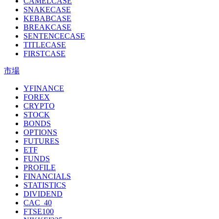
CAMELCASE
SNAKECASE
KEBABCASE
BREAKCASE
SENTENCECASE
TITLECASE
FIRSTCASE
市場
YFINANCE
FOREX
CRYPTO
STOCK
BONDS
OPTIONS
FUTURES
ETF
FUNDS
PROFILE
FINANCIALS
STATISTICS
DIVIDEND
CAC_40
FTSE100