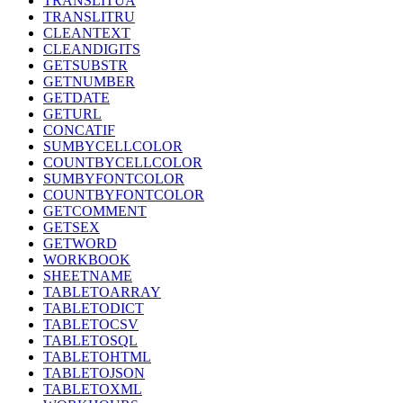
TRANSLITUA
TRANSLITRU
CLEANTEXT
CLEANDIGITS
GETSUBSTR
GETNUMBER
GETDATE
GETURL
CONCATIF
SUMBYCELLCOLOR
COUNTBYCELLCOLOR
SUMBYFONTCOLOR
COUNTBYFONTCOLOR
GETCOMMENT
GETSEX
GETWORD
WORKBOOK
SHEETNAME
TABLETOARRAY
TABLETODICT
TABLETOCSV
TABLETOSQL
TABLETOHTML
TABLETOJSON
TABLETOXML