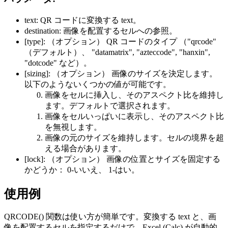
text:
QR コードに変換する text。
destination:
画像を配置するセルへの参照。
[type]:
（オプション） QR コードのタイプ （
"qrcode"
（デフォルト）、
"datamatrix", "azteccode", "hanxin",
"dotcode"
など）。
[sizing]:
（オプション） 画像のサイズを決定します。
以下のようないくつかの値が可能です。
画像をセルに挿入し、そのアスペクト比を維持し
ます。デフォルトで選択されます。
画像をセルいっぱいに表示し、そのアスペクト比
を無視します。
画像の元のサイズを維持します。セルの境界を超
える場合があります。
[lock]:
（オプション） 画像の位置とサイズを固定する
かどうか： 0-いいえ、 1-はい。
使用例
QRCODE() 関数は使い方が簡単です。変換する text と、画
像を配置するセルを指定するだけで、Excel (Calc) が自動的