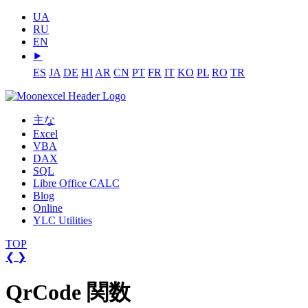
UA
RU
EN
⯈
ES
JA
DE
HI
AR
CN
PT
FR
IT
KO
PL
RO
TR
主な
Excel
VBA
DAX
SQL
Libre Office CALC
Blog
Online
YLC Utilities
TOP
❮
❯
QrCode 関数