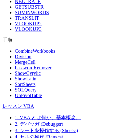
NBU_RATE
GETSUBSTR
SUMINWORDS
TRANSLIT
VLOOKUP2
VLOOKUP3
手順
CombineWorkbooks
Division
MergeCell
PasswordRemover
ShowCyrylic
ShowLatin
SortSheets
SQLQuery
UnPivotTable
レッスン VBA
1. VBA とは何か、基本概念。
2. デバッガ (Debugger)
3. シートを操作する (Sheetss)
4. セルの操作 (Ranges)