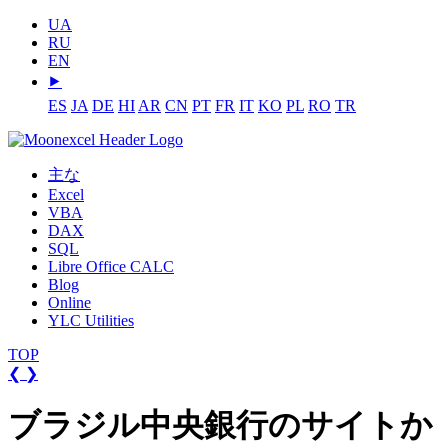
UA
RU
EN
⯈
ES
JA
DE
HI
AR
CN
PT
FR
IT
KO
PL
RO
TR
主な
Excel
VBA
DAX
SQL
Libre Office CALC
Blog
Online
YLC Utilities
TOP
❮
❯
ブラジル中央銀行のサイトか