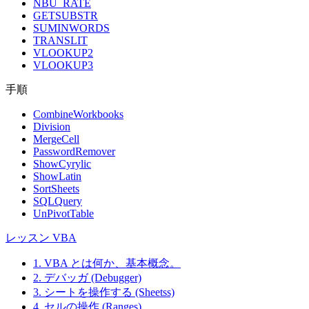
NBU_RATE
GETSUBSTR
SUMINWORDS
TRANSLIT
VLOOKUP2
VLOOKUP3
手順
CombineWorkbooks
Division
MergeCell
PasswordRemover
ShowCyrylic
ShowLatin
SortSheets
SQLQuery
UnPivotTable
レッスン VBA
1. VBA とは何か、基本概念。
2. デバッガ (Debugger)
3. シートを操作する (Sheetss)
4. セルの操作 (Ranges)