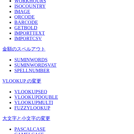
WORKHOURS
ISOCOUNTRY
IMAGE
QRCODE
BARCODE
GETBOLD
IMPORTTEXT
IMPORTCSV
金額のスペルアウト
SUMINWORDS
SUMINWORDSVAT
SPELLNUMBER
VLOOKUP の変更
VLOOKUPSEQ
VLOOKUPDOUBLE
VLOOKUPMULTI
FUZZYLOOKUP
大文字と小文字の変更
PASCALCASE