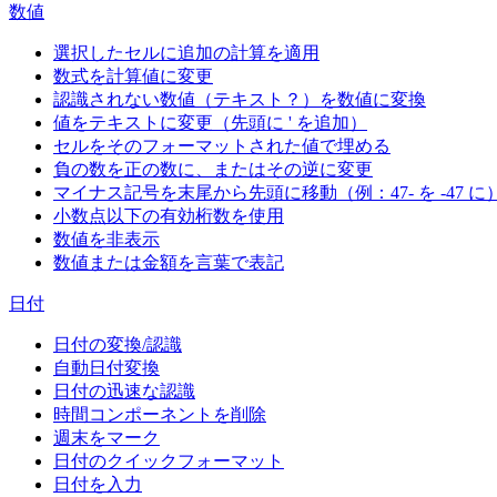
数値
選択したセルに追加の計算を適用
数式を計算値に変更
認識されない数値（テキスト？）を数値に変換
値をテキストに変更（先頭に ' を追加）
セルをそのフォーマットされた値で埋める
負の数を正の数に、またはその逆に変更
マイナス記号を末尾から先頭に移動（例：47- を -47 に
小数点以下の有効桁数を使用
数値を非表示
数値または金額を言葉で表記
日付
日付の変換/認識
自動日付変換
日付の迅速な認識
時間コンポーネントを削除
週末をマーク
日付のクイックフォーマット
日付を入力