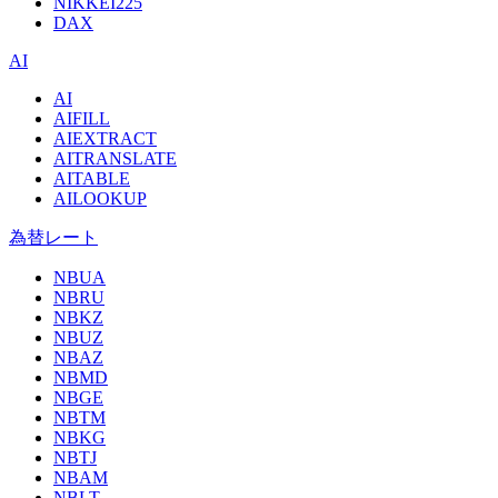
NIKKEI225
DAX
AI
AI
AIFILL
AIEXTRACT
AITRANSLATE
AITABLE
AILOOKUP
為替レート
NBUA
NBRU
NBKZ
NBUZ
NBAZ
NBMD
NBGE
NBTM
NBKG
NBTJ
NBAM
NBLT