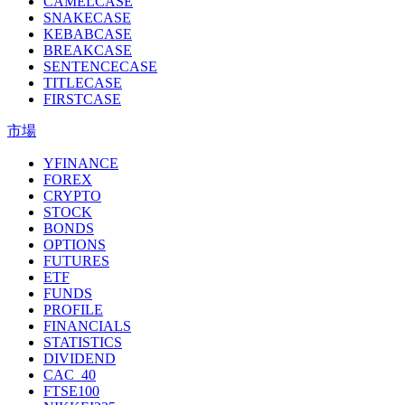
CAMELCASE
SNAKECASE
KEBABCASE
BREAKCASE
SENTENCECASE
TITLECASE
FIRSTCASE
市場
YFINANCE
FOREX
CRYPTO
STOCK
BONDS
OPTIONS
FUTURES
ETF
FUNDS
PROFILE
FINANCIALS
STATISTICS
DIVIDEND
CAC_40
FTSE100