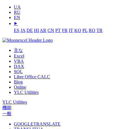
UA
RU
EN
⯈
ES
JA
DE
HI
AR
CN
PT
FR
IT
KO
PL
RO
TR
主な
Excel
VBA
DAX
SQL
Libre Office CALC
Blog
Online
YLC Utilities
YLC Utilities
機能
一般
GOOGLETRANSLATE