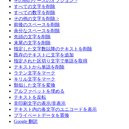
その他のケースのオプション >
すべての文字を削除
すべての数字を削除
その他の文字を削除 >
前後のスペースを削除
余分なスペースを削除
先頭の文字を削除
末尾の文字を削除
指定した文字数以降のテキストを削除
既存のテキストに文字を追加
指定された区切り文字で単語を取得
テキストから単語を削除
ラテン文字をマーク
キリル文字をマーク
類似した文字を変換
アルファベットを埋める
テキストを反転
非印刷文字の表示/非表示
テキスト内の各文字のユニコードを表示
プライベートデータを置換
Google 翻訳