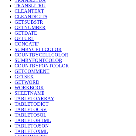
TRANSLITUA
TRANSLITRU
CLEANTEXT
CLEANDIGITS
GETSUBSTR
GETNUMBER
GETDATE
GETURL
CONCATIF
SUMBYCELLCOLOR
COUNTBYCELLCOLOR
SUMBYFONTCOLOR
COUNTBYFONTCOLOR
GETCOMMENT
GETSEX
GETWORD
WORKBOOK
SHEETNAME
TABLETOARRAY
TABLETODICT
TABLETOCSV
TABLETOSQL
TABLETOHTML
TABLETOJSON
TABLETOXML