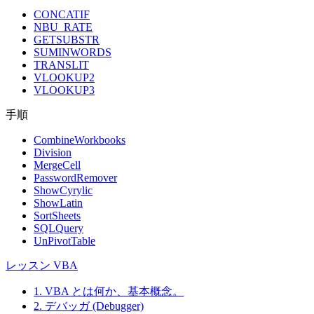
CONCATIF
NBU_RATE
GETSUBSTR
SUMINWORDS
TRANSLIT
VLOOKUP2
VLOOKUP3
手順
CombineWorkbooks
Division
MergeCell
PasswordRemover
ShowCyrylic
ShowLatin
SortSheets
SQLQuery
UnPivotTable
レッスン VBA
1. VBA とは何か、基本概念。
2. デバッガ (Debugger)