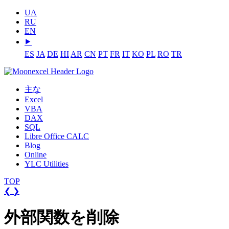
UA
RU
EN
⯈
ES
JA
DE
HI
AR
CN
PT
FR
IT
KO
PL
RO
TR
主な
Excel
VBA
DAX
SQL
Libre Office CALC
Blog
Online
YLC Utilities
TOP
❮
❯
外部関数を削除