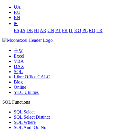
UA
RU
EN
⯈
ES
JA
DE
HI
AR
CN
PT
FR
IT
KO
PL
RO
TR
主な
Excel
VBA
DAX
SQL
Libre Office CALC
Blog
Online
YLC Utilities
SQL Functions
SQL Select
SQL Select Distinct
SQL Where
SQL And, Or, Not