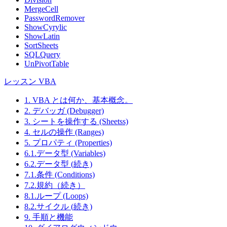
MergeCell
PasswordRemover
ShowCyrylic
ShowLatin
SortSheets
SQLQuery
UnPivotTable
レッスン VBA
1. VBA とは何か、基本概念。
2. デバッガ (Debugger)
3. シートを操作する (Sheetss)
4. セルの操作 (Ranges)
5. プロパティ (Properties)
6.1.データ型 (Variables)
6.2.データ型 (続き)
7.1.条件 (Conditions)
7.2.規約（続き）
8.1.ループ (Loops)
8.2.サイクル (続き)
9. 手順と機能