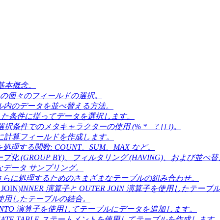
、基本概念。
の個々のフィールドの選択。
ル内のデータを並べ替える方法。
した条件に従ってデータを選択します。
択条件でのメタキャラクターの使用 (% * _ ? [] !)。
に計算フィールドを作成します。
理する関数: COUNT、SUM、MAX など。
プ化 (GROUP BY)、フィルタリング (HAVING)、および並べ
データ サンプリング。
さらに処理するためのさまざまなテーブルの組み合わせ。
OIN)
INNER 演算子と OUTER JOIN 演算子を使用したテ
子を使用したテーブルの結合。
RT INTO 演算子を使用してテーブルにデータを追加します。
EATE TABLE ステートメントを使用してテーブルを作成します