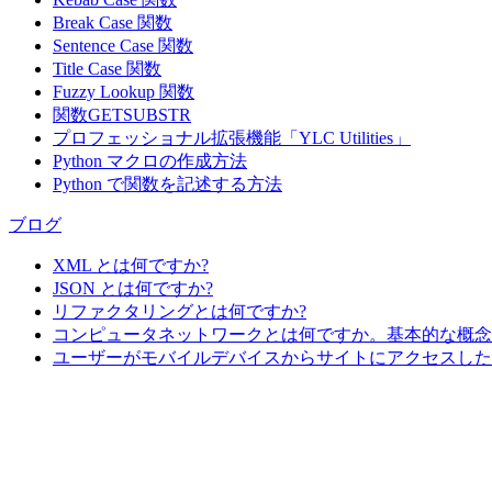
Break Case 関数
Sentence Case 関数
Title Case 関数
Fuzzy Lookup
関数
関数GETSUBSTR
プロフェッショナル拡張機能「YLC Utilities」
Python マクロの作成方法
Python で関数を記述する方法
ブログ
XML とは何ですか?
JSON とは何ですか?
リファクタリングとは何ですか?
コンピュータネットワークとは何ですか。基本的な概念
ユーザーがモバイルデバイスからサイトにアクセスした