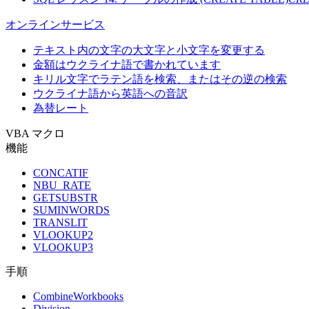
オンラインサービス
テキスト内の文字の大文字と小文字を変更する
金額はウクライナ語で書かれています
キリル文字でラテン語を検索、またはその逆の検索
ウクライナ語から英語への音訳
為替レート
VBA マクロ
機能
CONCATIF
NBU_RATE
GETSUBSTR
SUMINWORDS
TRANSLIT
VLOOKUP2
VLOOKUP3
手順
CombineWorkbooks
Division