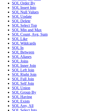
SQL Order By
SQL Insert Into
SQL Null Values
SQL Update
SQL Delete
SQL Select Top
SQL Min and Max
SQL Count, Avg, Sum
SQL Like
SQL Wildcards
SQL In
SQL Between
SQL Aliases
SQL Joins
SQL Inner Join
SQL Left Join
SQL Right Join
SQL Full Join
SQL Self Join
SQL Union
SQL Group By
SQL Having
SQL Exists
SQL Any, All
SQL Select Into