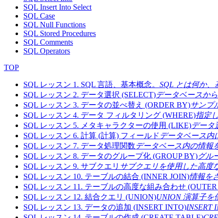
SQL Insert Into Select
SQL Case
SQL Null Functions
SQL Stored Procedures
SQL Comments
SQL Operators
TOP
SQL レッスン 1. SQL 言語、基本概念。
SQL とは何か
SQL レッスン 2. データ選択 (SELECT)
データベースから
SQL レッスン 3. データの並べ替え (ORDER BY)
サンプ
SQL レッスン 4. データ フィルタリング (WHERE)
指定
SQL レッスン 5. メタキャラクターの使用 (LIKE)
データ選
SQL レッスン 6. 計算 (計算) フィールド
データベース内
SQL レッスン 7. データ処理関数
データベース内の情報を処
SQL レッスン 8. データのグループ化 (GROUP BY)
グルー
SQL レッスン 9. サブクエリ
サブクエリを使用した高度な
SQL レッスン 10. テーブルの結合 (INNER JOIN)
情報を
SQL レッスン 11. テーブルの高度な組み合わせ (OUTER J
SQL レッスン 12. 結合クエリ (UNION)
UNION 演算
SQL レッスン 13. データの追加 (INSERT INTO)
INSE
SQL レッスン 14. テーブルの作成 (CREATE TABLE)
CR