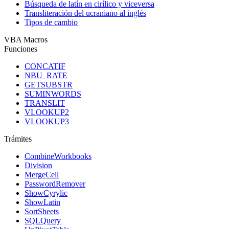
Búsqueda de latín en cirílico y viceversa
Transliteración del ucraniano al inglés
Tipos de cambio
VBA Macros
Funciones
CONCATIF
NBU_RATE
GETSUBSTR
SUMINWORDS
TRANSLIT
VLOOKUP2
VLOOKUP3
Trámites
CombineWorkbooks
Division
MergeCell
PasswordRemover
ShowCyrylic
ShowLatin
SortSheets
SQLQuery