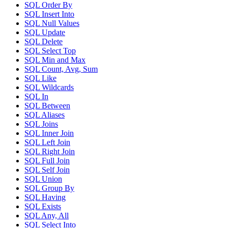
SQL Order By
SQL Insert Into
SQL Null Values
SQL Update
SQL Delete
SQL Select Top
SQL Min and Max
SQL Count, Avg, Sum
SQL Like
SQL Wildcards
SQL In
SQL Between
SQL Aliases
SQL Joins
SQL Inner Join
SQL Left Join
SQL Right Join
SQL Full Join
SQL Self Join
SQL Union
SQL Group By
SQL Having
SQL Exists
SQL Any, All
SQL Select Into