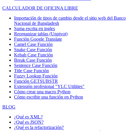
CALCULADOR DE OFICINA LIBRE
Importación de tipos de cambio desde el sitio web del Banco
Nacional de Bangladesh
Suma escrita en ingles
Reorganizar tablas (Unpivot)
Función
Google Translate
Camel Case Función
Snake Case Función
Kebab Case Función
Break Case Función
Sentence Case Función
Title Case Función
Fuzzy Lookup
Función
Función GETSUBSTR
Extensión profesional "YLC Utilities"
Cómo crear una macro Python
Cómo escribir una función en Python
BLOG
¿Qué es XML?
¿Qué es JSON?
¿Qué es la refactorización?