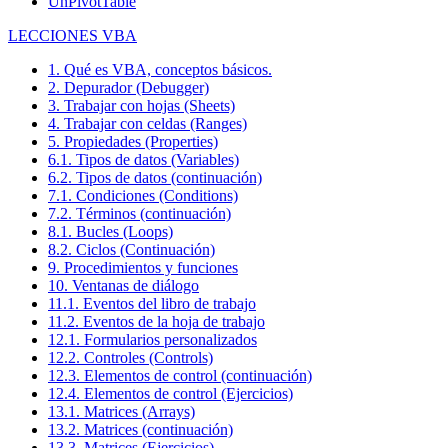
UnPivotTable
LECCIONES VBA
1. Qué es VBA, conceptos básicos.
2. Depurador (Debugger)
3. Trabajar con hojas (Sheets)
4. Trabajar con celdas (Ranges)
5. Propiedades (Properties)
6.1. Tipos de datos (Variables)
6.2. Tipos de datos (continuación)
7.1. Condiciones (Conditions)
7.2. Términos (continuación)
8.1. Bucles (Loops)
8.2. Ciclos (Continuación)
9. Procedimientos y funciones
10. Ventanas de diálogo
11.1. Eventos del libro de trabajo
11.2. Eventos de la hoja de trabajo
12.1. Formularios personalizados
12.2. Controles (Controls)
12.3. Elementos de control (continuación)
12.4. Elementos de control (Ejercicios)
13.1. Matrices (Arrays)
13.2. Matrices (continuación)
13.3. Matrices (Ejercicios)