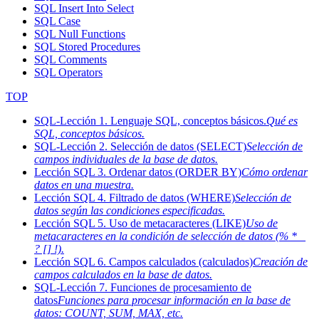
SQL Insert Into Select
SQL Case
SQL Null Functions
SQL Stored Procedures
SQL Comments
SQL Operators
TOP
SQL-Lección 1. Lenguaje SQL, conceptos básicos.
Qué es
SQL, conceptos básicos.
SQL-Lección 2. Selección de datos (SELECT)
Selección de
campos individuales de la base de datos.
Lección SQL 3. Ordenar datos (ORDER BY)
Cómo ordenar
datos en una muestra.
Lección SQL 4. Filtrado de datos (WHERE)
Selección de
datos según las condiciones especificadas.
Lección SQL 5. Uso de metacaracteres (LIKE)
Uso de
metacaracteres en la condición de selección de datos (% * _
? [] !).
Lección SQL 6. Campos calculados (calculados)
Creación de
campos calculados en la base de datos.
SQL-Lección 7. Funciones de procesamiento de
datos
Funciones para procesar información en la base de
datos: COUNT, SUM, MAX, etc.