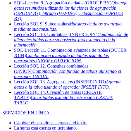
SQL-Lección 8. Agrupación de datos (GROUP BY)
Obtenga
datos resumidos utilizando las funciones de agrupación
(GROUP BY), filtrado (HAVING) y clasificación (ORDER
BY).
Lección SQL 9. Subconsultas
Muestreo de datos avanzado
mediante subconsultas.
Lección SQL 10. Unir tablas (INNER JOIN)
Combinación de
diferentes tablas para su posterior procesamiento de la
información.
SQL-Lección 11. Combinación avanzada de tablas (OUTER
JOIN)
Combinación avanzada de tablas usando los
operadores INNER y OUTER JOIN.
Lección SQL 12. Consultas combinadas
(UNION)
Combinación combinada de tablas utilizando el
operador UNION.
Lección SQL 13. Agregar datos (INSERT INTO)
Agregar
datos a la tabla usando el operador INSERT INTO.
Lección SQL 14. Creación de tablas (CREATE
TABLE)
Crear tablas usando la instrucción CREATE
TABLE.
SERVICIOS EN LÍNEA
Cambiar el caso de las letras en el texto.
La suma está escrita en ucraniano.