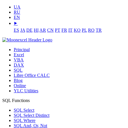
UA
RU
EN
⯈
ES
JA
DE
HI
AR
CN
PT
FR
IT
KO
PL
RO
TR
Principal
Excel
VBA
DAX
SQL
Libre Office CALC
Blog
Online
YLC Utilities
SQL Functions
SQL Select
SQL Select Distinct
SQL Where
SQL And, Or, Not