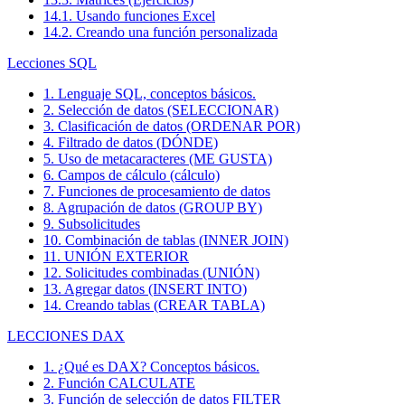
14.1. Usando funciones Excel
14.2. Creando una función personalizada
Lecciones SQL
1. Lenguaje SQL, conceptos básicos.
2. Selección de datos (SELECCIONAR)
3. Clasificación de datos (ORDENAR POR)
4. Filtrado de datos (DÓNDE)
5. Uso de metacaracteres (ME GUSTA)
6. Campos de cálculo (cálculo)
7. Funciones de procesamiento de datos
8. Agrupación de datos (GROUP BY)
9. Subsolicitudes
10. Combinación de tablas (INNER JOIN)
11. UNIÓN EXTERIOR
12. Solicitudes combinadas (UNIÓN)
13. Agregar datos (INSERT INTO)
14. Creando tablas (CREAR TABLA)
LECCIONES DAX
1. ¿Qué es DAX? Conceptos básicos.
2. Función CALCULATE
3. Función de selección de datos FILTER