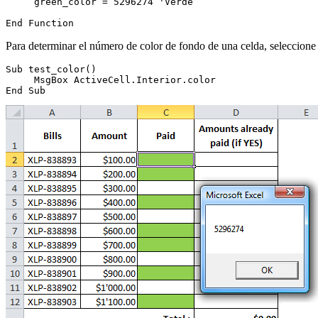
     green_color = 5296274 'Verde

Para determinar el número de color de fondo de una celda, seleccione 
Sub test_color()

     MsgBox ActiveCell.Interior.color
