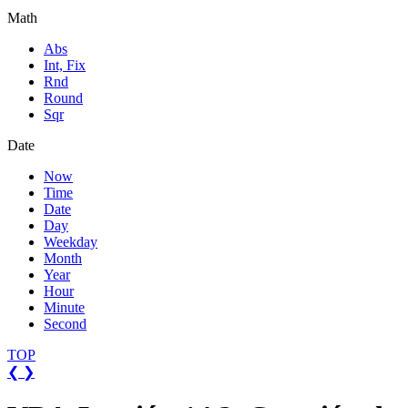
Math
Abs
Int, Fix
Rnd
Round
Sqr
Date
Now
Time
Date
Day
Weekday
Month
Year
Hour
Minute
Second
TOP
❮
❯