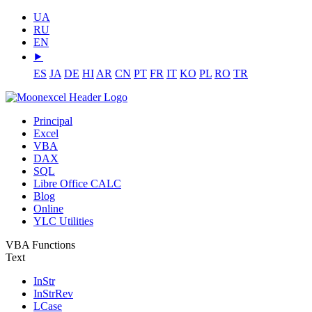
UA
RU
EN
⯈
ES
JA
DE
HI
AR
CN
PT
FR
IT
KO
PL
RO
TR
Principal
Excel
VBA
DAX
SQL
Libre Office CALC
Blog
Online
YLC Utilities
VBA Functions
Text
InStr
InStrRev
LCase