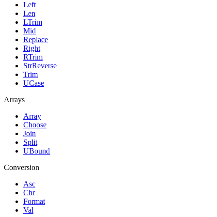
Left
Len
LTrim
Mid
Replace
Right
RTrim
StrReverse
Trim
UCase
Arrays
Array
Choose
Join
Split
UBound
Conversion
Asc
Chr
Format
Val