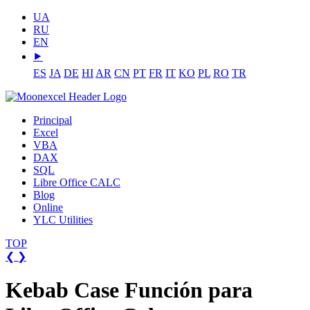
UA
RU
EN
⯈
ES
JA
DE
HI
AR
CN
PT
FR
IT
KO
PL
RO
TR
Principal
Excel
VBA
DAX
SQL
Libre Office CALC
Blog
Online
YLC Utilities
TOP
❮
❯
Kebab Case Función para