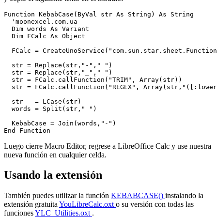
Function KebabCase(ByVal str As String) As String  

  'moonexcel.com.ua

  Dim words As Variant  

  Dim FCalc As Object

  FCalc = CreateUnoService("com.sun.star.sheet.Function
  str = Replace(str,"-"," ")

  str = Replace(str,"_"," ")  

  str = FCalc.callFunction("TRIM", Array(str))  

  str = FCalc.callFunction("REGEX", Array(str,"([:lower
  str   = LCase(str)  

  words = Split(str," ")              

  KebabCase = Join(words,"-")  

Luego cierre Macro Editor, regrese a LibreOffice Calc y use nuestra
nueva función en cualquier celda.
Usando la extensión
También puedes utilizar la función
KEBABCASE()
instalando la
extensión gratuita
YouLibreCalc.oxt
o su versión con todas las
funciones
YLC_Utilities.oxt
.