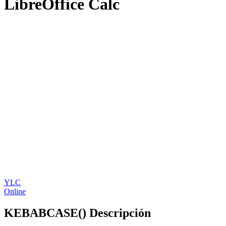
LibreOffice Calc
YLC
Online
KEBABCASE() Descripción