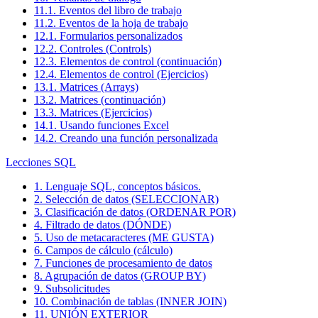
11.1. Eventos del libro de trabajo
11.2. Eventos de la hoja de trabajo
12.1. Formularios personalizados
12.2. Controles (Controls)
12.3. Elementos de control (continuación)
12.4. Elementos de control (Ejercicios)
13.1. Matrices (Arrays)
13.2. Matrices (continuación)
13.3. Matrices (Ejercicios)
14.1. Usando funciones Excel
14.2. Creando una función personalizada
Lecciones SQL
1. Lenguaje SQL, conceptos básicos.
2. Selección de datos (SELECCIONAR)
3. Clasificación de datos (ORDENAR POR)
4. Filtrado de datos (DÓNDE)
5. Uso de metacaracteres (ME GUSTA)
6. Campos de cálculo (cálculo)
7. Funciones de procesamiento de datos
8. Agrupación de datos (GROUP BY)
9. Subsolicitudes
10. Combinación de tablas (INNER JOIN)
11. UNIÓN EXTERIOR