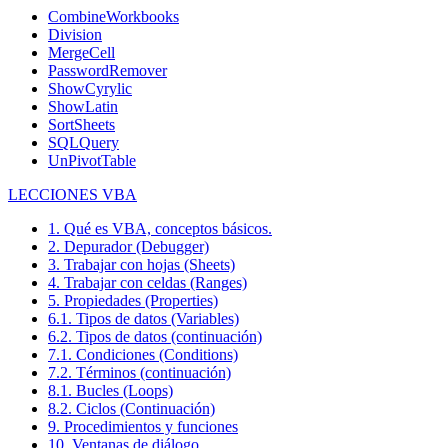
CombineWorkbooks
Division
MergeCell
PasswordRemover
ShowCyrylic
ShowLatin
SortSheets
SQLQuery
UnPivotTable
LECCIONES VBA
1. Qué es VBA, conceptos básicos.
2. Depurador (Debugger)
3. Trabajar con hojas (Sheets)
4. Trabajar con celdas (Ranges)
5. Propiedades (Properties)
6.1. Tipos de datos (Variables)
6.2. Tipos de datos (continuación)
7.1. Condiciones (Conditions)
7.2. Términos (continuación)
8.1. Bucles (Loops)
8.2. Ciclos (Continuación)
9. Procedimientos y funciones
10. Ventanas de diálogo