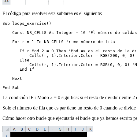
El código para resolver esta subtarea es el siguiente:
Sub loops_exercise()

    Const NB_CELLS As Integer = 10 'El número de celdas
    For r = 1 To NB_CELLS 'r => número de fila

       If r Mod 2 = 0 Then 'Mod => es el resto de la di
           Cells(r, 1).Interior.Color = RGB(200, 0, 0) 
       Else

           Cells(r, 1).Interior.Color = RGB(0, 0, 0) 'N
       End If

    Next

La condición IF r Modo 2 = 0 significa: si el resto de dividir r entre 2 e
Solo el número de fila que es par tiene un resto de 0 cuando se divide 
Cómo hacer otro bucle que ejecutaría el bucle que ya hemos escrito p