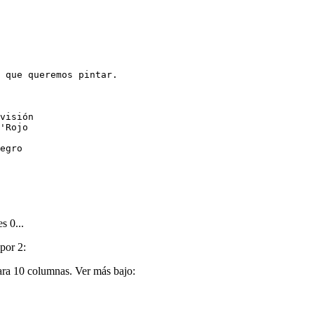
 que queremos pintar.

visión

'Rojo

egro

s 0...
por 2:
ara 10 columnas. Ver más bajo: