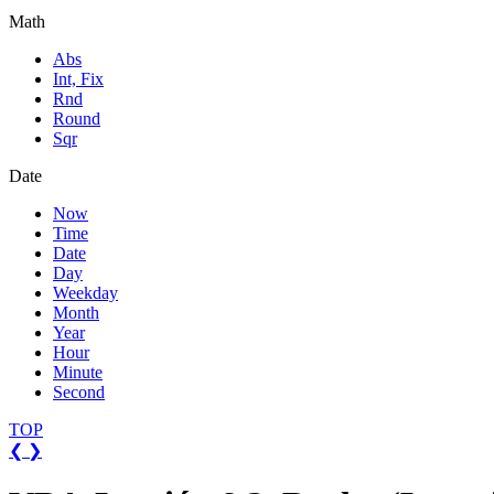
Math
Abs
Int, Fix
Rnd
Round
Sqr
Date
Now
Time
Date
Day
Weekday
Month
Year
Hour
Minute
Second
TOP
❮
❯