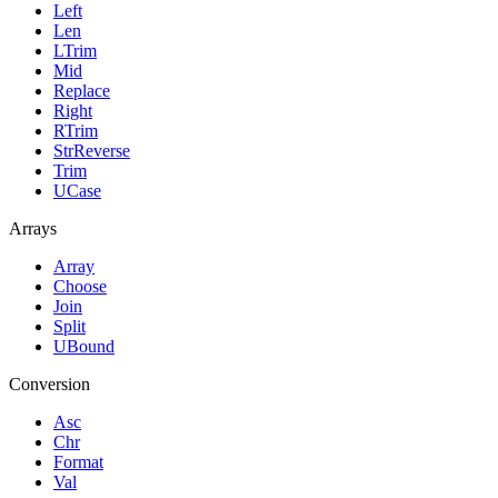
Left
Len
LTrim
Mid
Replace
Right
RTrim
StrReverse
Trim
UCase
Arrays
Array
Choose
Join
Split
UBound
Conversion
Asc
Chr
Format
Val