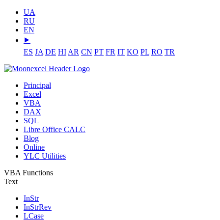
UA
RU
EN
⯈
ES
JA
DE
HI
AR
CN
PT
FR
IT
KO
PL
RO
TR
Principal
Excel
VBA
DAX
SQL
Libre Office CALC
Blog
Online
YLC Utilities
VBA Functions
Text
InStr
InStrRev
LCase