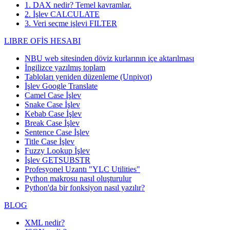
1. DAX nedir? Temel kavramlar.
2. İşlev CALCULATE
3. Veri seçme işlevi FILTER
LIBRE OFİS HESABI
NBU web sitesinden döviz kurlarının içe aktarılması
İngilizce yazılmış toplam
Tabloları yeniden düzenleme (Unpivot)
İşlev
Google Translate
Camel Case İşlev
Snake Case İşlev
Kebab Case İşlev
Break Case İşlev
Sentence Case İşlev
Title Case İşlev
Fuzzy Lookup
İşlev
İşlev GETSUBSTR
Profesyonel Uzantı "YLC Utilities"
Python makrosu nasıl oluşturulur
Python'da bir fonksiyon nasıl yazılır?
BLOG
XML nedir?