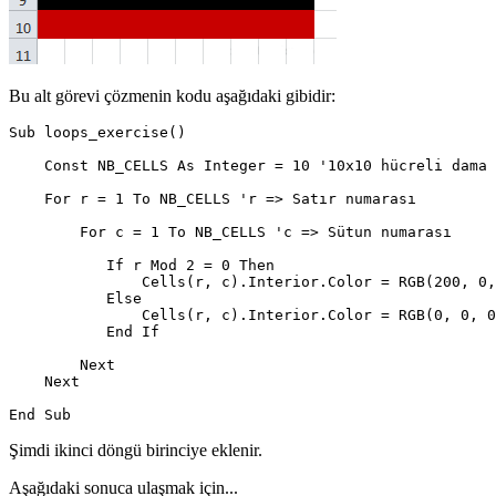
Bu alt görevi çözmenin kodu aşağıdaki gibidir:
Sub loops_exercise()

    Const NB_CELLS As Integer = 10 '10x10 hücreli dama 
    For r = 1 To NB_CELLS 'r => Satır numarası

        For c = 1 To NB_CELLS 'c => Sütun numarası

           If r Mod 2 = 0 Then

               Cells(r, c).Interior.Color = RGB(200, 0,
           Else

               Cells(r, c).Interior.Color = RGB(0, 0, 0
           End If

        Next

    Next

Şimdi ikinci döngü birinciye eklenir.
Aşağıdaki sonuca ulaşmak için...