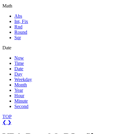
Math
Abs
Int, Fix
Rnd
Round
Sqr
Date
Now
Time
Date
Day
Weekday
Month
Year
Hour
Minute
Second
TOP
❮
❯