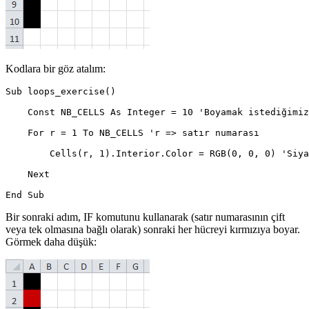
Kodlara bir göz atalım:
Sub loops_exercise()

    Const NB_CELLS As Integer = 10 'Boyamak istediğimiz
    For r = 1 To NB_CELLS 'r => satır numarası

        Cells(r, 1).Interior.Color = RGB(0, 0, 0) 'Siya
    Next

Bir sonraki adım, IF komutunu kullanarak (satır numarasının çift
veya tek olmasına bağlı olarak) sonraki her hücreyi kırmızıya boyar.
Görmek daha düşük: