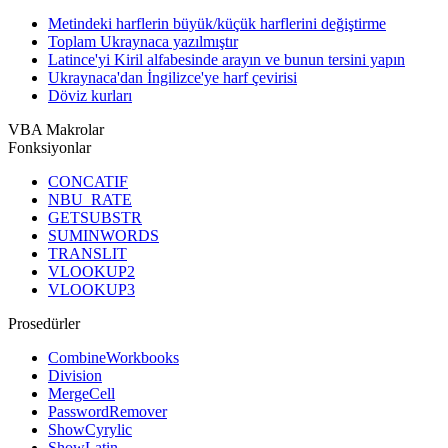
Metindeki harflerin büyük/küçük harflerini değiştirme
Toplam Ukraynaca yazılmıştır
Latince'yi Kiril alfabesinde arayın ve bunun tersini yapın
Ukraynaca'dan İngilizce'ye harf çevirisi
Döviz kurları
VBA Makrolar
Fonksiyonlar
CONCATIF
NBU_RATE
GETSUBSTR
SUMINWORDS
TRANSLIT
VLOOKUP2
VLOOKUP3
Prosedürler
CombineWorkbooks
Division
MergeCell
PasswordRemover
ShowCyrylic
ShowLatin