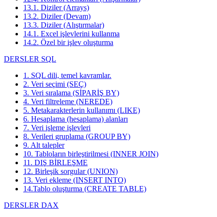
13.1. Diziler (Arrays)
13.2. Diziler (Devam)
13.3. Diziler (Alıştırmalar)
14.1. Excel işlevlerini kullanma
14.2. Özel bir işlev oluşturma
DERSLER SQL
1. SQL dili, temel kavramlar.
2. Veri seçimi (SEÇ)
3. Veri sıralama (SİPARİŞ BY)
4. Veri filtreleme (NEREDE)
5. Metakarakterlerin kullanımı (LIKE)
6. Hesaplama (hesaplama) alanları
7. Veri işleme işlevleri
8. Verileri gruplama (GROUP BY)
9. Alt talepler
10. Tabloların birleştirilmesi (INNER JOIN)
11. DIŞ BİRLEŞME
12. Birleşik sorgular (UNION)
13. Veri ekleme (INSERT INTO)
14.Tablo oluşturma (CREATE TABLE)
DERSLER DAX