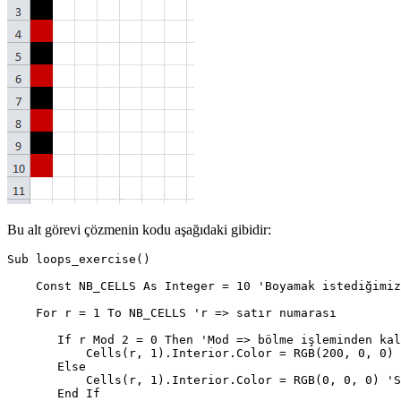
Bu alt görevi çözmenin kodu aşağıdaki gibidir:
Sub loops_exercise()

    Const NB_CELLS As Integer = 10 'Boyamak istediğimiz
    For r = 1 To NB_CELLS 'r => satır numarası

       If r Mod 2 = 0 Then 'Mod => bölme işleminden kal
           Cells(r, 1).Interior.Color = RGB(200, 0, 0) 
       Else

           Cells(r, 1).Interior.Color = RGB(0, 0, 0) 'S
       End If
