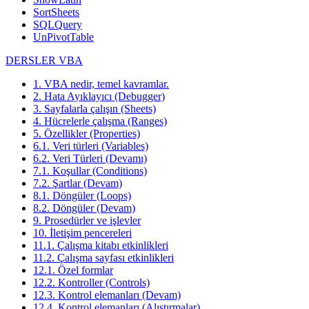
SortSheets
SQLQuery
UnPivotTable
DERSLER VBA
1. VBA nedir, temel kavramlar.
2. Hata Ayıklayıcı (Debugger)
3. Sayfalarla çalışın (Sheets)
4. Hücrelerle çalışma (Ranges)
5. Özellikler (Properties)
6.1. Veri türleri (Variables)
6.2. Veri Türleri (Devamı)
7.1. Koşullar (Conditions)
7.2. Şartlar (Devam)
8.1. Döngüler (Loops)
8.2. Döngüler (Devam)
9. Prosedürler ve işlevler
10. İletişim pencereleri
11.1. Çalışma kitabı etkinlikleri
11.2. Çalışma sayfası etkinlikleri
12.1. Özel formlar
12.2. Kontroller (Controls)
12.3. Kontrol elemanları (Devam)
12.4. Kontrol elemanları (Alıştırmalar)