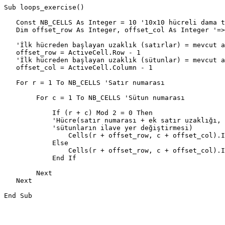
Sub loops_exercise()

   Const NB_CELLS As Integer = 10 '10x10 hücreli dama t
   Dim offset_row As Integer, offset_col As Integer '=>
   'İlk hücreden başlayan uzaklık (satırlar) = mevcut a
   offset_row = ActiveCell.Row - 1

   'İlk hücreden başlayan uzaklık (sütunlar) = mevcut a
   offset_col = ActiveCell.Column - 1

   For r = 1 To NB_CELLS 'Satır numarası

        For c = 1 To NB_CELLS 'Sütun numarası

            If (r + c) Mod 2 = 0 Then

            'Hücre(satır numarası + ek satır uzaklığı, 
            'sütunların ilave yer değiştirmesi)

                Cells(r + offset_row, c + offset_col).I
            Else

                Cells(r + offset_row, c + offset_col).I
            End If

        Next

   Next
