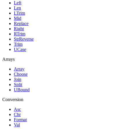
Left
Len
LTrim
Mid
Replace
Right
RTrim
StrReverse
Trim
UCase
Arrays
Array
Choose
Join
Split
UBound
Conversion
Asc
Chr
Format
Val