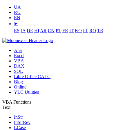
UA
RU
EN
⯈
ES
JA
DE
HI
AR
CN
PT
FR
IT
KO
PL
RO
TR
Ana
Excel
VBA
DAX
SQL
Libre Office CALC
Blog
Online
YLC Utilities
VBA Functions
Text
InStr
InStrRev
LCase