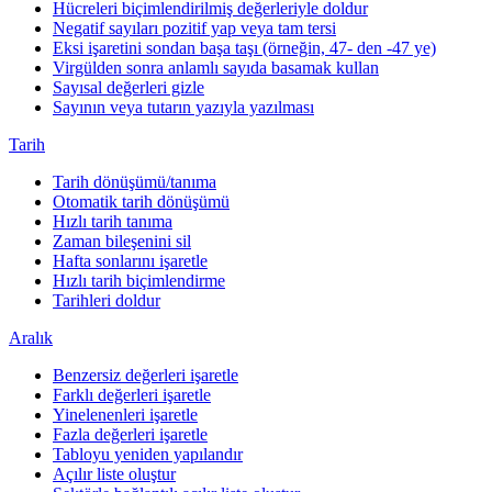
Hücreleri biçimlendirilmiş değerleriyle doldur
Negatif sayıları pozitif yap veya tam tersi
Eksi işaretini sondan başa taşı (örneğin, 47- den -47 ye)
Virgülden sonra anlamlı sayıda basamak kullan
Sayısal değerleri gizle
Sayının veya tutarın yazıyla yazılması
Tarih
Tarih dönüşümü/tanıma
Otomatik tarih dönüşümü
Hızlı tarih tanıma
Zaman bileşenini sil
Hafta sonlarını işaretle
Hızlı tarih biçimlendirme
Tarihleri doldur
Aralık
Benzersiz değerleri işaretle
Farklı değerleri işaretle
Yinelenenleri işaretle
Fazla değerleri işaretle
Tabloyu yeniden yapılandır
Açılır liste oluştur