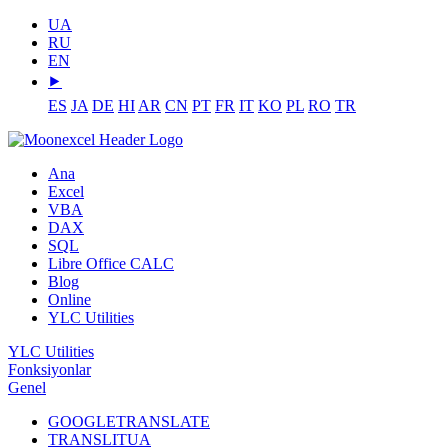
UA
RU
EN
⯈
ES
JA
DE
HI
AR
CN
PT
FR
IT
KO
PL
RO
TR
Ana
Excel
VBA
DAX
SQL
Libre Office CALC
Blog
Online
YLC Utilities
YLC Utilities
Fonksiyonlar
Genel
GOOGLETRANSLATE
TRANSLITUA