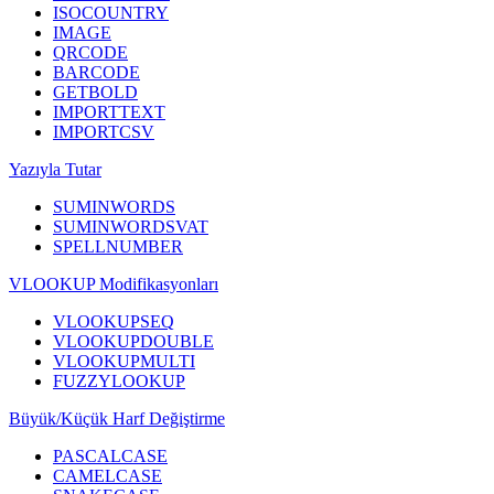
ISOCOUNTRY
IMAGE
QRCODE
BARCODE
GETBOLD
IMPORTTEXT
IMPORTCSV
Yazıyla Tutar
SUMINWORDS
SUMINWORDSVAT
SPELLNUMBER
VLOOKUP Modifikasyonları
VLOOKUPSEQ
VLOOKUPDOUBLE
VLOOKUPMULTI
FUZZYLOOKUP
Büyük/Küçük Harf Değiştirme
PASCALCASE
CAMELCASE