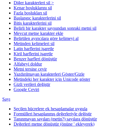
Diğer karakterleri sil >
Kenar boşluklarını sil
Fazla boşlukları sil
Başlangıç karakterlerini sil
Bitiş karakterlerini sil
Belirli bir karakter sayısından sonraki metni sil
Mevcut metne karakter ekle
Belirtilen ayırıcılara göre kelimeyi al
Metinden kelimeleri sil
Latin harflerini işaretle
Kiril harflerini işaretle
Benzer harfleri dönüştür
Alfabeyi doldur
Metni tersine çevir
Yazdırılmayan karakterleri Göster/Gizle
Metindeki her karakter için Unicode göster
Gizli verileri değiştir
Google Çeviri
Sayı
Seçilen hücrelere ek hesaplamalar uygula
Formülleri hesaplanmış değerleriyle değiştir
Tanınmayan sayıları (metin?) sayılara dönüştür
Değerleri metne dönüştür (önüne ' ekleyerek)