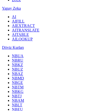
Yapay Zeka
AI
AIFILL
AIEXTRACT
AITRANSLATE
AITABLE
AILOOKUP
Döviz Kurları
NBUA
NBRU
NBKZ
NBUZ
NBAZ
NBMD
NBGE
NBTM
NBKG
NBTJ
NBAM
NBLT
NBEU