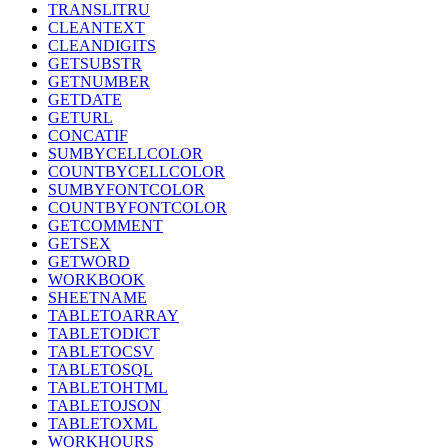
TRANSLITRU
CLEANTEXT
CLEANDIGITS
GETSUBSTR
GETNUMBER
GETDATE
GETURL
CONCATIF
SUMBYCELLCOLOR
COUNTBYCELLCOLOR
SUMBYFONTCOLOR
COUNTBYFONTCOLOR
GETCOMMENT
GETSEX
GETWORD
WORKBOOK
SHEETNAME
TABLETOARRAY
TABLETODICT
TABLETOCSV
TABLETOSQL
TABLETOHTML
TABLETOJSON
TABLETOXML
WORKHOURS