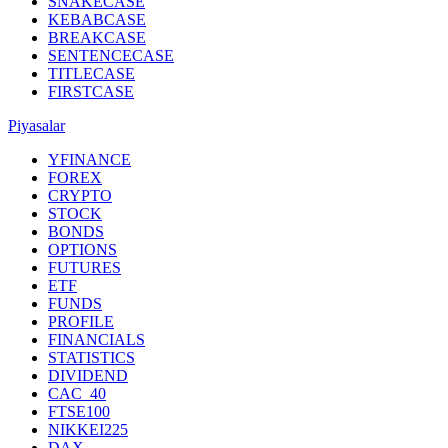
SNAKECASE
KEBABCASE
BREAKCASE
SENTENCECASE
TITLECASE
FIRSTCASE
Piyasalar
YFINANCE
FOREX
CRYPTO
STOCK
BONDS
OPTIONS
FUTURES
ETF
FUNDS
PROFILE
FINANCIALS
STATISTICS
DIVIDEND
CAC_40
FTSE100
NIKKEI225
DAX