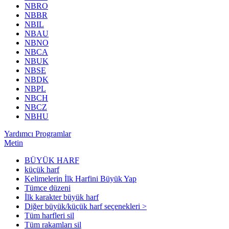
NBRO
NBBR
NBIL
NBAU
NBNO
NBCA
NBUK
NBSE
NBDK
NBPL
NBCH
NBCZ
NBHU
Yardımcı Programlar
Metin
BÜYÜK HARF
küçük harf
Kelimelerin İlk Harfini Büyük Yap
Tümce düzeni
İlk karakter büyük harf
Diğer büyük/küçük harf seçenekleri >
Tüm harfleri sil
Tüm rakamları sil