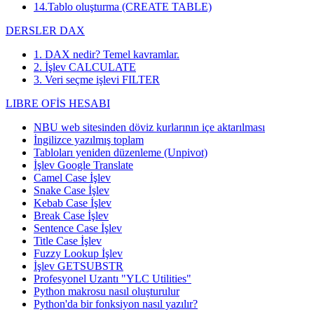
14.Tablo oluşturma (CREATE TABLE)
DERSLER DAX
1. DAX nedir? Temel kavramlar.
2. İşlev CALCULATE
3. Veri seçme işlevi FILTER
LIBRE OFİS HESABI
NBU web sitesinden döviz kurlarının içe aktarılması
İngilizce yazılmış toplam
Tabloları yeniden düzenleme (Unpivot)
İşlev
Google Translate
Camel Case İşlev
Snake Case İşlev
Kebab Case İşlev
Break Case İşlev
Sentence Case İşlev
Title Case İşlev
Fuzzy Lookup
İşlev
İşlev GETSUBSTR
Profesyonel Uzantı "YLC Utilities"
Python makrosu nasıl oluşturulur
Python'da bir fonksiyon nasıl yazılır?