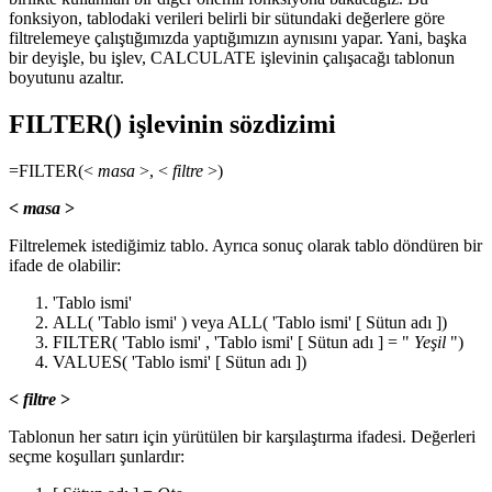
fonksiyon, tablodaki verileri belirli bir sütundaki değerlere göre
filtrelemeye çalıştığımızda yaptığımızın aynısını yapar. Yani, başka
bir deyişle, bu işlev, CALCULATE işlevinin çalışacağı tablonun
boyutunu azaltır.
FILTER() işlevinin sözdizimi
=FILTER(<
masa
>, <
filtre
>)
<
masa
>
Filtrelemek istediğimiz tablo. Ayrıca sonuç olarak tablo döndüren bir
ifade de olabilir:
'Tablo ismi'
ALL(
'Tablo ismi'
) veya ALL(
'Tablo ismi'
[
Sütun adı
])
FILTER(
'Tablo ismi'
,
'Tablo ismi'
[
Sütun adı
] = "
Yeşil
")
VALUES(
'Tablo ismi'
[
Sütun adı
])
<
filtre
>
Tablonun her satırı için yürütülen bir karşılaştırma ifadesi. Değerleri
seçme koşulları şunlardır: