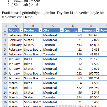
[
Sütun adı
] =
Oto
[
Sütun adı
] >=
6
Pratikte nasıl göründüğünü görelim. Diyelim ki adı verilen böyle bir
tablomuz var.
Demo
: