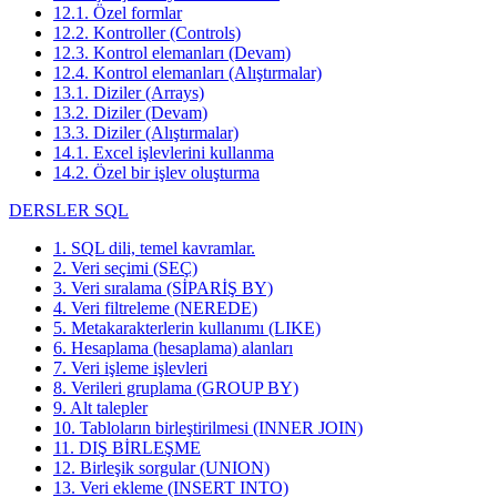
12.1. Özel formlar
12.2. Kontroller (Controls)
12.3. Kontrol elemanları (Devam)
12.4. Kontrol elemanları (Alıştırmalar)
13.1. Diziler (Arrays)
13.2. Diziler (Devam)
13.3. Diziler (Alıştırmalar)
14.1. Excel işlevlerini kullanma
14.2. Özel bir işlev oluşturma
DERSLER SQL
1. SQL dili, temel kavramlar.
2. Veri seçimi (SEÇ)
3. Veri sıralama (SİPARİŞ BY)
4. Veri filtreleme (NEREDE)
5. Metakarakterlerin kullanımı (LIKE)
6. Hesaplama (hesaplama) alanları
7. Veri işleme işlevleri
8. Verileri gruplama (GROUP BY)
9. Alt talepler
10. Tabloların birleştirilmesi (INNER JOIN)
11. DIŞ BİRLEŞME
12. Birleşik sorgular (UNION)
13. Veri ekleme (INSERT INTO)