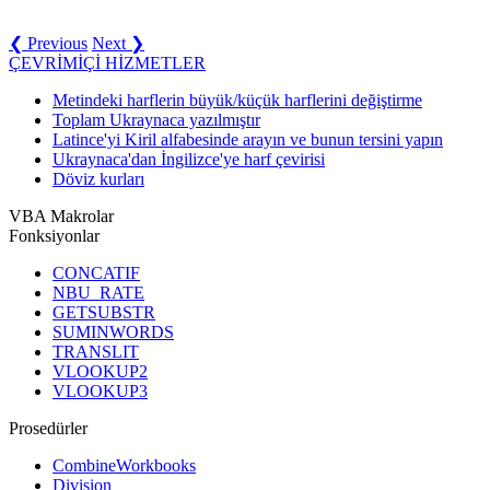
❮ Previous
Next ❯
ÇEVRİMİÇİ HİZMETLER
Metindeki harflerin büyük/küçük harflerini değiştirme
Toplam Ukraynaca yazılmıştır
Latince'yi Kiril alfabesinde arayın ve bunun tersini yapın
Ukraynaca'dan İngilizce'ye harf çevirisi
Döviz kurları
VBA Makrolar
Fonksiyonlar
CONCATIF
NBU_RATE
GETSUBSTR
SUMINWORDS
TRANSLIT
VLOOKUP2
VLOOKUP3
Prosedürler
CombineWorkbooks
Division