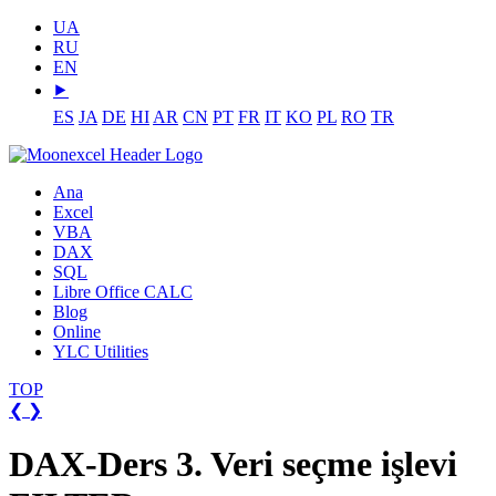
UA
RU
EN
⯈
ES
JA
DE
HI
AR
CN
PT
FR
IT
KO
PL
RO
TR
Ana
Excel
VBA
DAX
SQL
Libre Office CALC
Blog
Online
YLC Utilities
TOP
❮
❯
DAX-Ders 3. Veri seçme işlevi