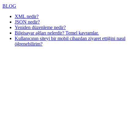
BLOG
XML nedir?
JSON nedir?
Yeniden düzenleme nedir?
Bilgisayar ağları nelerdir? Temel kavramlar.
Kullanıcının siteyi bir mobil cihazdan ziyaret ettiğini nasıl
öğrenebilirim?