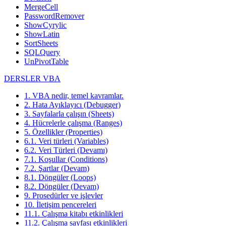
MergeCell
PasswordRemover
ShowCyrylic
ShowLatin
SortSheets
SQLQuery
UnPivotTable
DERSLER VBA
1. VBA nedir, temel kavramlar.
2. Hata Ayıklayıcı (Debugger)
3. Sayfalarla çalışın (Sheets)
4. Hücrelerle çalışma (Ranges)
5. Özellikler (Properties)
6.1. Veri türleri (Variables)
6.2. Veri Türleri (Devamı)
7.1. Koşullar (Conditions)
7.2. Şartlar (Devam)
8.1. Döngüler (Loops)
8.2. Döngüler (Devam)
9. Prosedürler ve işlevler
10. İletişim pencereleri
11.1. Çalışma kitabı etkinlikleri
11.2. Çalışma sayfası etkinlikleri