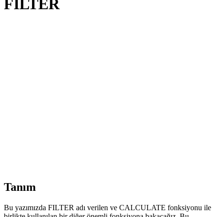
FILTER
Tanım
Bu yazımızda FILTER adı verilen ve CALCULATE fonksiyonu ile
birlikte kullanılan bir diğer önemli fonksiyona bakacağız. Bu