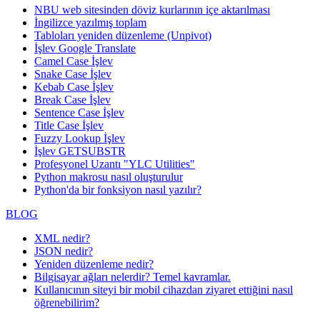
NBU web sitesinden döviz kurlarının içe aktarılması
İngilizce yazılmış toplam
Tabloları yeniden düzenleme (Unpivot)
İşlev
Google Translate
Camel Case İşlev
Snake Case İşlev
Kebab Case İşlev
Break Case İşlev
Sentence Case İşlev
Title Case İşlev
Fuzzy Lookup
İşlev
İşlev GETSUBSTR
Profesyonel Uzantı "YLC Utilities"
Python makrosu nasıl oluşturulur
Python'da bir fonksiyon nasıl yazılır?
BLOG
XML nedir?
JSON nedir?
Yeniden düzenleme nedir?
Bilgisayar ağları nelerdir? Temel kavramlar.
Kullanıcının siteyi bir mobil cihazdan ziyaret ettiğini nasıl
öğrenebilirim?