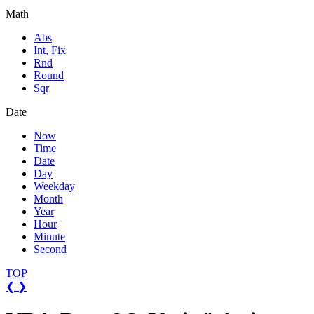
Math
Abs
Int, Fix
Rnd
Round
Sqr
Date
Now
Time
Date
Day
Weekday
Month
Year
Hour
Minute
Second
TOP
❮
❯