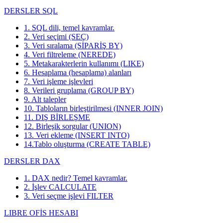
DERSLER SQL
1. SQL dili, temel kavramlar.
2. Veri seçimi (SEÇ)
3. Veri sıralama (SİPARİŞ BY)
4. Veri filtreleme (NEREDE)
5. Metakarakterlerin kullanımı (LIKE)
6. Hesaplama (hesaplama) alanları
7. Veri işleme işlevleri
8. Verileri gruplama (GROUP BY)
9. Alt talepler
10. Tabloların birleştirilmesi (INNER JOIN)
11. DIŞ BİRLEŞME
12. Birleşik sorgular (UNION)
13. Veri ekleme (INSERT INTO)
14.Tablo oluşturma (CREATE TABLE)
DERSLER DAX
1. DAX nedir? Temel kavramlar.
2. İşlev CALCULATE
3. Veri seçme işlevi FILTER
LIBRE OFİS HESABI