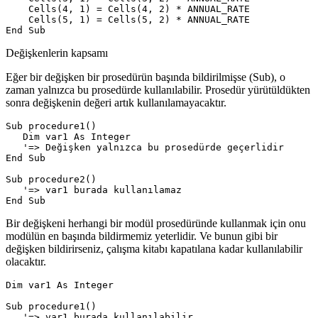
    Cells(4, 1) = Cells(4, 2) * ANNUAL_RATE

    Cells(5, 1) = Cells(5, 2) * ANNUAL_RATE

Değişkenlerin kapsamı
Eğer bir değişken bir prosedürün başında bildirilmişse (Sub), o
zaman yalnızca bu prosedürde kullanılabilir. Prosedür yürütüldükten
sonra değişkenin değeri artık kullanılamayacaktır.
Sub procedure1()

   Dim var1 As Integer

   '=> Değişken yalnızca bu prosedürde geçerlidir

End Sub

Sub procedure2()

   '=> var1 burada kullanılamaz

Bir değişkeni herhangi bir modül prosedüründe kullanmak için onu
modülün en başında bildirmemiz yeterlidir. Ve bunun gibi bir
değişken bildirirseniz, çalışma kitabı kapatılana kadar kullanılabilir
olacaktır.
Dim var1 As Integer

Sub procedure1()

   '=> var1 burada kullanılabilir
