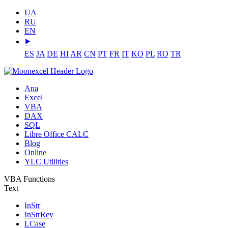
UA
RU
EN
⯈
ES
JA
DE
HI
AR
CN
PT
FR
IT
KO
PL
RO
TR
Ana
Excel
VBA
DAX
SQL
Libre Office CALC
Blog
Online
YLC Utilities
VBA Functions
Text
InStr
InStrRev
LCase