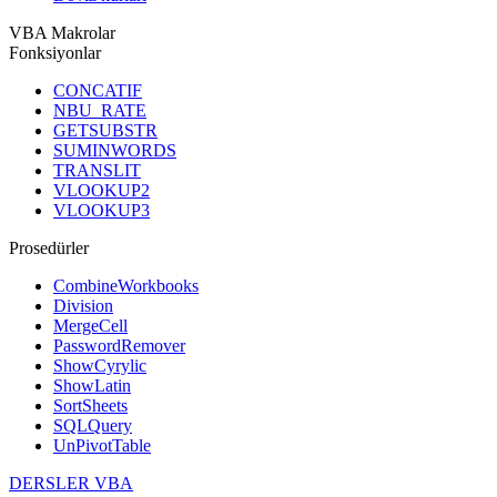
VBA Makrolar
Fonksiyonlar
CONCATIF
NBU_RATE
GETSUBSTR
SUMINWORDS
TRANSLIT
VLOOKUP2
VLOOKUP3
Prosedürler
CombineWorkbooks
Division
MergeCell
PasswordRemover
ShowCyrylic
ShowLatin
SortSheets
SQLQuery
UnPivotTable
DERSLER VBA