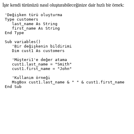
İşte kendi türünüzü nasıl oluşturabileceğinize dair hızlı bir örnek:
 'Değişken türü oluşturma

 Type customers

    last_name As String

    first_name As String

 End Type

 Sub variables()

    'Bir değişkenin bildirimi

    Dim cust1 As customers

    'Müşteri1'e değer atama

    cust1.last_name = "Smith"

    cust1.first_name = "John"

    'Kullanım örneği

    MsgBox cust1.last_name & " " & cust1.first_name
