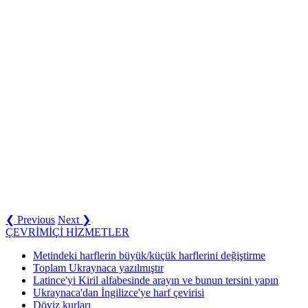
❮ Previous
Next ❯
ÇEVRİMİÇİ HİZMETLER
Metindeki harflerin büyük/küçük harflerini değiştirme
Toplam Ukraynaca yazılmıştır
Latince'yi Kiril alfabesinde arayın ve bunun tersini yapın
Ukraynaca'dan İngilizce'ye harf çevirisi
Döviz kurları