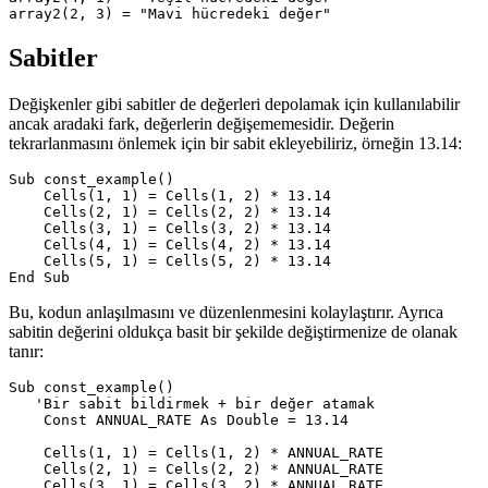
array2(2, 3) = 
"Mavi hücredeki değer"
Sabitler
Değişkenler gibi sabitler de değerleri depolamak için kullanılabilir
ancak aradaki fark, değerlerin değişememesidir. Değerin
tekrarlanmasını önlemek için bir sabit ekleyebiliriz, örneğin 13.14:
Sub const_example()

    Cells(1, 1) = Cells(1, 2) * 13.14

    Cells(2, 1) = Cells(2, 2) * 13.14

    Cells(3, 1) = Cells(3, 2) * 13.14

    Cells(4, 1) = Cells(4, 2) * 13.14

    Cells(5, 1) = Cells(5, 2) * 13.14

Bu, kodun anlaşılmasını ve düzenlenmesini kolaylaştırır. Ayrıca
sabitin değerini oldukça basit bir şekilde değiştirmenize de olanak
tanır:
Sub const_example()

   'Bir sabit bildirmek + bir değer atamak

    Const ANNUAL_RATE As Double = 13.14

    Cells(1, 1) = Cells(1, 2) * ANNUAL_RATE

    Cells(2, 1) = Cells(2, 2) * ANNUAL_RATE

    Cells(3, 1) = Cells(3, 2) * ANNUAL_RATE
