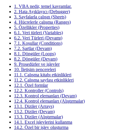
1. VBA nedir, temel kavramlar.
2. Hata Ayıklayıcı (Debugger)
3. Sayfalarla çalışın (Sheets)
4. Hücrelerle çalışma (Ranges)
5. Özellikler (Properties)
6.1. Veri türleri (Variables)
6.2. Veri Türleri (Devamı)
7.1. Koşullar (Conditions)
7.2. Şartlar (Devam)
8.1. Döngüler (Loops)
8.2. Döngüler (Devam)
9. Prosedürler ve işlevler
10. İletişim pencereleri
11.1. Çalışma kitabı etkinlikleri
11.2. Çalışma sayfası etkinlikleri
12.1. Özel formlar
12.2. Kontroller (Controls)
12.3. Kontrol elemanları (Devam)
12.4. Kontrol elemanları (Alıştırmalar)
13.1. Diziler (Arrays)
13.2. Diziler (Devam)
13.3. Diziler (Alıştırmalar)
14.1. Excel işlevlerini kullanma
14.2. Özel bir işlev oluşturma