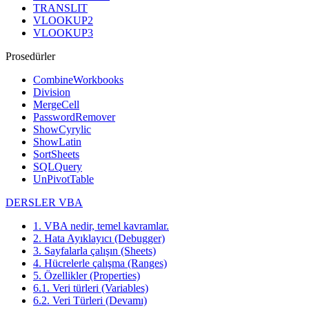
TRANSLIT
VLOOKUP2
VLOOKUP3
Prosedürler
CombineWorkbooks
Division
MergeCell
PasswordRemover
ShowCyrylic
ShowLatin
SortSheets
SQLQuery
UnPivotTable
DERSLER VBA
1. VBA nedir, temel kavramlar.
2. Hata Ayıklayıcı (Debugger)
3. Sayfalarla çalışın (Sheets)
4. Hücrelerle çalışma (Ranges)
5. Özellikler (Properties)
6.1. Veri türleri (Variables)
6.2. Veri Türleri (Devamı)