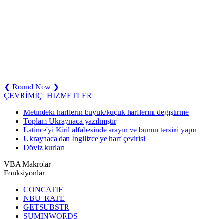
❮ Round
Now ❯
ÇEVRİMİÇİ HİZMETLER
Metindeki harflerin büyük/küçük harflerini değiştirme
Toplam Ukraynaca yazılmıştır
Latince'yi Kiril alfabesinde arayın ve bunun tersini yapın
Ukraynaca'dan İngilizce'ye harf çevirisi
Döviz kurları
VBA Makrolar
Fonksiyonlar
CONCATIF
NBU_RATE
GETSUBSTR
SUMINWORDS