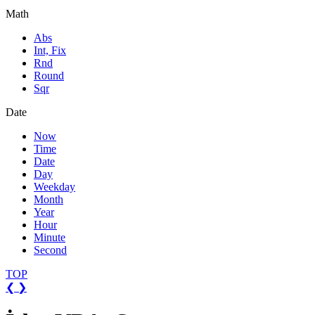
Math
Abs
Int, Fix
Rnd
Round
Sqr
Date
Now
Time
Date
Day
Weekday
Month
Year
Hour
Minute
Second
TOP
❮
❯