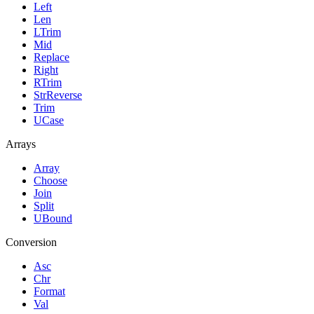
Left
Len
LTrim
Mid
Replace
Right
RTrim
StrReverse
Trim
UCase
Arrays
Array
Choose
Join
Split
UBound
Conversion
Asc
Chr
Format
Val