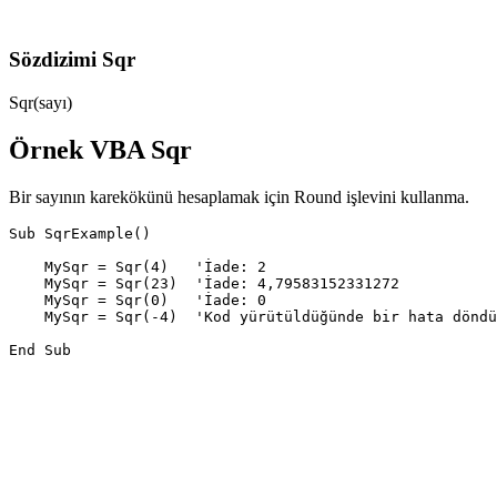
Sözdizimi Sqr
Sqr(sayı)
Örnek VBA Sqr
Bir sayının karekökünü hesaplamak için Round işlevini kullanma.
Sub SqrExample()

    MySqr = Sqr(4)   'İade: 2

    MySqr = Sqr(23)  'İade: 4,79583152331272

    MySqr = Sqr(0)   'İade: 0

    MySqr = Sqr(-4)  'Kod yürütüldüğünde bir hata döndü