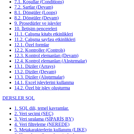
7.1. Koşullar (Conditions)
7.2. Şartlar (Devam)
8.1. Döngüler (Loops)
8.2. Döngüler (Devam)
9. Prosedürler ve işlevler
10. İletişim pencereleri
11.1. Çalışma kitabı etkinlikleri
11.2. Çalışma sayfası etkinlikleri
12.1. Özel formlar
12.2. Kontroller (Controls)
12.3. Kontrol elemanları (Devam)
12.4. Kontrol elemanları (Alıştırmalar)
13.1. Diziler (Arrays)
13.2. Diziler (Devam)
13.3. Diziler (Alıştırmalar)
14.1. Excel işlevlerini kullanma
14.2. Özel bir işlev oluşturma
DERSLER SQL
1. SQL dili, temel kavramlar.
2. Veri seçimi (SEÇ)
3. Veri sıralama (SİPARİŞ BY)
4. Veri filtreleme (NEREDE)
5. Metakarakterlerin kullanımı (LIKE)