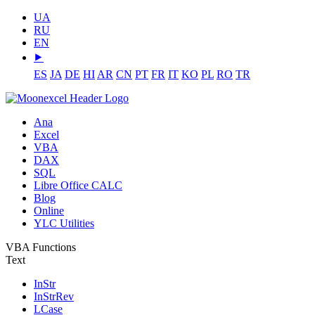
UA
RU
EN
⯈
ES
JA
DE
HI
AR
CN
PT
FR
IT
KO
PL
RO
TR
Ana
Excel
VBA
DAX
SQL
Libre Office CALC
Blog
Online
YLC Utilities
VBA Functions
Text
InStr
InStrRev
LCase