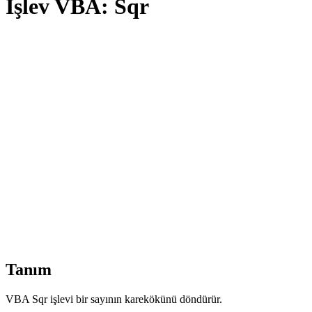
İşlev VBA: Sqr
Tanım
VBA Sqr işlevi bir sayının karekökünü döndürür.