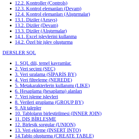
12.2. Kontroller (Controls)
12.3. Kontrol elemanları (Devam)
12.4. Kontrol elemanları (Alıştırmalar)
13.1. Diziler (Arrays)
13.2. Diziler (Devam)
13.3. Diziler (Alıştırmalar)
14.1. Excel işlevlerini kullanma
14.2. Özel bir işlev oluşturma
DERSLER SQL
1. SQL dili, temel kavramlar.
2. Veri seçimi (SEÇ)
3. Veri sıralama (SİPARİŞ BY)
4. Veri filtreleme (NEREDE)
5. Metakarakterlerin kullanımı (LIKE)
6. Hesaplama (hesaplama) alanları
7. Veri işleme işlevleri
8. Verileri gruplama (GROUP BY)
9. Alt talepler
10. Tabloların birleştirilmesi (INNER JOIN)
11. DIŞ BİRLEŞME
12. Birleşik sorgular (UNION)
13. Veri ekleme (INSERT INTO)
14.Tablo oluşturma (CREATE TABLE)