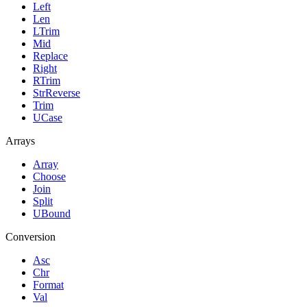
Left
Len
LTrim
Mid
Replace
Right
RTrim
StrReverse
Trim
UCase
Arrays
Array
Choose
Join
Split
UBound
Conversion
Asc
Chr
Format
Val