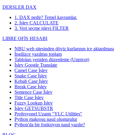
DERSLER DAX
1. DAX nedir? Temel kavramlar.
2. İşlev CALCULATE
3. Veri seçme işlevi FILTER
LIBRE OFİS HESABI
NBU web sitesinden döviz kurlarının içe aktarılması
İngilizce yazılmış toplam
Tabloları yeniden düzenleme (Unpivot)
İşlev
Google Translate
Camel Case İşlev
Snake Case İşlev
Kebab Case İşlev
Break Case İşlev
Sentence Case İşlev
Title Case İşlev
Fuzzy Lookup
İşlev
İşlev GETSUBSTR
Profesyonel Uzantı "YLC Utilities"
Python makrosu nasıl oluşturulur
Python'da bir fonksiyon nasıl yazılır?
BLOG