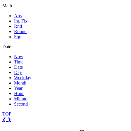
Math
Abs
Int, Fix
Rnd
Round
Sqr
Date
Now
Time
Date
Day
Weekday
Month
Year
Hour
Minute
Second
TOP
❮
❯