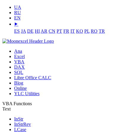
UA
RU
EN
⯈
ES
JA
DE
HI
AR
CN
PT
FR
IT
KO
PL
RO
TR
Ana
Excel
VBA
DAX
SQL
Libre Office CALC
Blog
Online
YLC Utilities
VBA Functions
Text
InStr
InStrRev
LCase