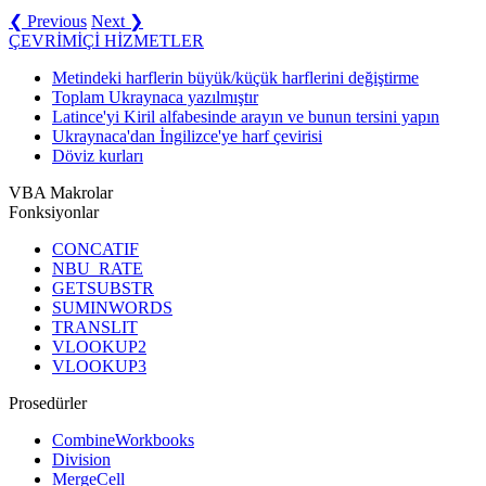
❮ Previous
Next ❯
ÇEVRİMİÇİ HİZMETLER
Metindeki harflerin büyük/küçük harflerini değiştirme
Toplam Ukraynaca yazılmıştır
Latince'yi Kiril alfabesinde arayın ve bunun tersini yapın
Ukraynaca'dan İngilizce'ye harf çevirisi
Döviz kurları
VBA Makrolar
Fonksiyonlar
CONCATIF
NBU_RATE
GETSUBSTR
SUMINWORDS
TRANSLIT
VLOOKUP2
VLOOKUP3
Prosedürler
CombineWorkbooks
Division
MergeCell