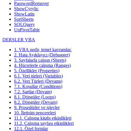
PasswordRemover
ShowCyrylic
ShowLatin
SortSheets
SQLQuery
UnPivotTable
DERSLER VBA
1. VBA nedir, temel kavramlar.
2. Hata Ayıklayıcı (Debugger)
3. Sayfalarla çalışın (Sheets)
4. Hücrelerle çalışma (Ranges)
5. Özellikler (Properties)
6.1. Veri türleri (Variables)
6.2. Veri Türleri (Devamı)
7.1. Koşullar (Conditions)
7.2. Şartlar (Devam)
8.1. Döngüler (Loops)
8.2. Döngüler (Devam)
9. Prosedürler ve işlevler
10. İletişim pencereleri
11.1. Çalışma kitabı etkinlikleri
11.2. Çalışma sayfası etkinlikleri
12.1. Özel formlar