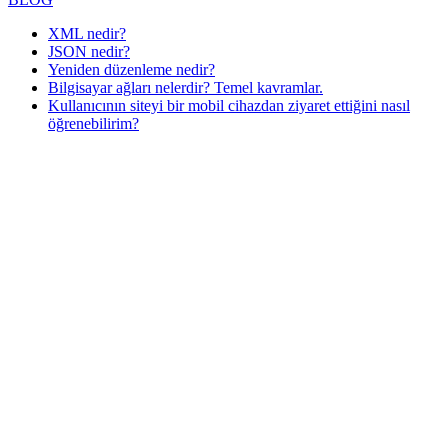
XML nedir?
JSON nedir?
Yeniden düzenleme nedir?
Bilgisayar ağları nelerdir? Temel kavramlar.
Kullanıcının siteyi bir mobil cihazdan ziyaret ettiğini nasıl
öğrenebilirim?