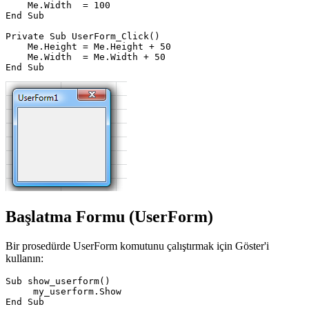
    Me.Width  = 100

End Sub

Private Sub UserForm_Click()

    Me.Height = Me.Height + 50

    Me.Width  = Me.Width + 50

Başlatma Formu (UserForm)
Bir prosedürde UserForm komutunu çalıştırmak için Göster'i
kullanın:
Sub show_userform()

     my_userform.Show
