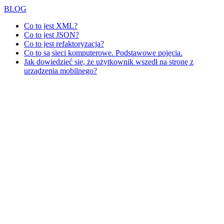
BLOG
Co to jest XML?
Co to jest JSON?
Co to jest refaktoryzacja?
Co to są sieci komputerowe. Podstawowe pojęcia.
Jak dowiedzieć się, że użytkownik wszedł na stronę z
urządzenia mobilnego?