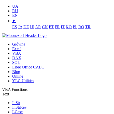
UA
RU
EN
⯈
ES
JA
DE
HI
AR
CN
PT
FR
IT
KO
PL
RO
TR
Główna
Excel
VBA
DAX
SQL
Libre Office CALC
Blog
Online
YLC Utilities
VBA Functions
Text
InStr
InStrRev
LCase