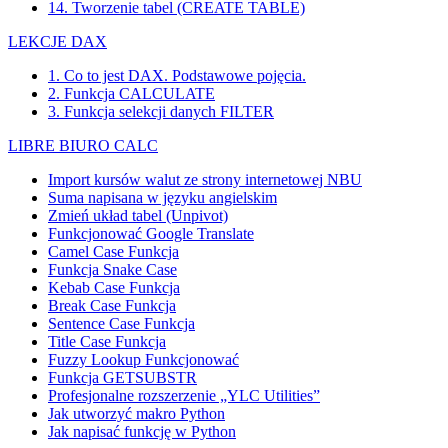
14. Tworzenie tabel (CREATE TABLE)
LEKCJE DAX
1. Co to jest DAX. Podstawowe pojęcia.
2. Funkcja CALCULATE
3. Funkcja selekcji danych FILTER
LIBRE BIURO CALC
Import kursów walut ze strony internetowej NBU
Suma napisana w języku angielskim
Zmień układ tabel (Unpivot)
Funkcjonować
Google Translate
Camel Case Funkcja
Funkcja Snake Case
Kebab Case Funkcja
Break Case Funkcja
Sentence Case Funkcja
Title Case Funkcja
Fuzzy Lookup
Funkcjonować
Funkcja GETSUBSTR
Profesjonalne rozszerzenie „YLC Utilities”
Jak utworzyć makro Python
Jak napisać funkcję w Python