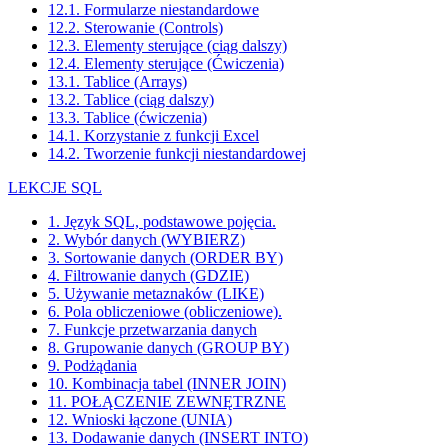
12.1. Formularze niestandardowe
12.2. Sterowanie (Controls)
12.3. Elementy sterujące (ciąg dalszy)
12.4. Elementy sterujące (Ćwiczenia)
13.1. Tablice (Arrays)
13.2. Tablice (ciąg dalszy)
13.3. Tablice (ćwiczenia)
14.1. Korzystanie z funkcji Excel
14.2. Tworzenie funkcji niestandardowej
LEKCJE SQL
1. Język SQL, podstawowe pojęcia.
2. Wybór danych (WYBIERZ)
3. Sortowanie danych (ORDER BY)
4. Filtrowanie danych (GDZIE)
5. Używanie metaznaków (LIKE)
6. Pola obliczeniowe (obliczeniowe).
7. Funkcje przetwarzania danych
8. Grupowanie danych (GROUP BY)
9. Podżądania
10. Kombinacja tabel (INNER JOIN)
11. POŁĄCZENIE ZEWNĘTRZNE
12. Wnioski łączone (UNIA)
13. Dodawanie danych (INSERT INTO)