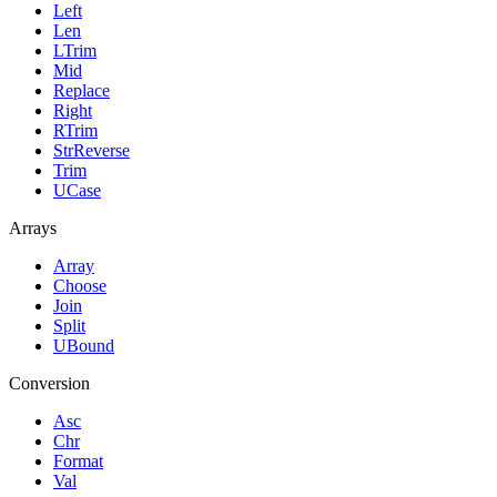
Left
Len
LTrim
Mid
Replace
Right
RTrim
StrReverse
Trim
UCase
Arrays
Array
Choose
Join
Split
UBound
Conversion
Asc
Chr
Format
Val