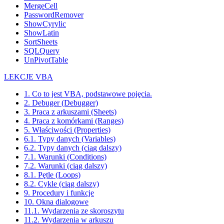
MergeCell
PasswordRemover
ShowCyrylic
ShowLatin
SortSheets
SQLQuery
UnPivotTable
LEKCJE VBA
1. Co to jest VBA, podstawowe pojęcia.
2. Debuger (Debugger)
3. Praca z arkuszami (Sheets)
4. Praca z komórkami (Ranges)
5. Właściwości (Properties)
6.1. Typy danych (Variables)
6.2. Typy danych (ciąg dalszy)
7.1. Warunki (Conditions)
7.2. Warunki (ciąg dalszy)
8.1. Pętle (Loops)
8.2. Cykle (ciąg dalszy)
9. Procedury i funkcje
10. Okna dialogowe
11.1. Wydarzenia ze skoroszytu
11.2. Wydarzenia w arkuszu