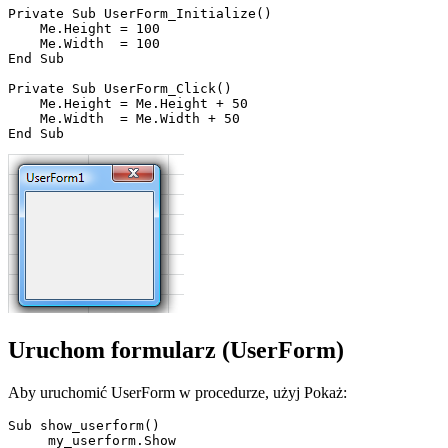
Private Sub UserForm_Initialize()

    Me.Height = 100

    Me.Width  = 100

End Sub

Private Sub UserForm_Click()

    Me.Height = Me.Height + 50

    Me.Width  = Me.Width + 50

Uruchom formularz (UserForm)
Aby uruchomić UserForm w procedurze, użyj Pokaż:
Sub show_userform()

     my_userform.Show
