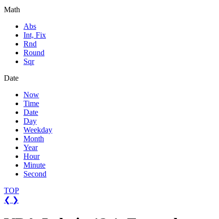
Math
Abs
Int, Fix
Rnd
Round
Sqr
Date
Now
Time
Date
Day
Weekday
Month
Year
Hour
Minute
Second
TOP
❮
❯