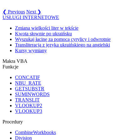
❮ Previous
Next ❯
USŁUGI INTERNETOWE
Zmiana wielkości liter w tekście
Kwota słownie po ukraińsku
Wyszukaj łacinę za pomocą cyrylicy i odwrotnie
Transliteracja z języka ukraińskiego na angielski
Kursy wymiany
Makra VBA
Funkcje
CONCATIF
NBU_RATE
GETSUBSTR
SUMINWORDS
TRANSLIT
VLOOKUP2
VLOOKUP3
Procedury
CombineWorkbooks
Division