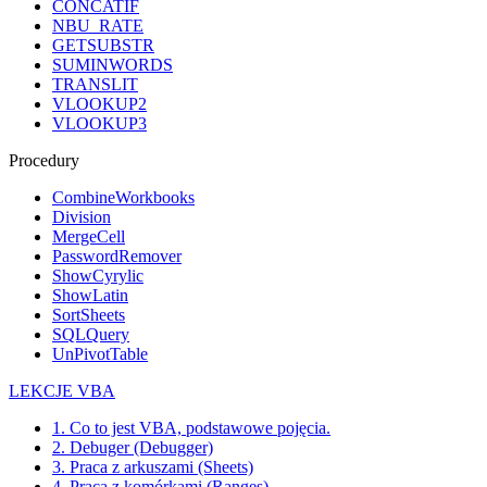
CONCATIF
NBU_RATE
GETSUBSTR
SUMINWORDS
TRANSLIT
VLOOKUP2
VLOOKUP3
Procedury
CombineWorkbooks
Division
MergeCell
PasswordRemover
ShowCyrylic
ShowLatin
SortSheets
SQLQuery
UnPivotTable
LEKCJE VBA
1. Co to jest VBA, podstawowe pojęcia.
2. Debuger (Debugger)
3. Praca z arkuszami (Sheets)
4. Praca z komórkami (Ranges)