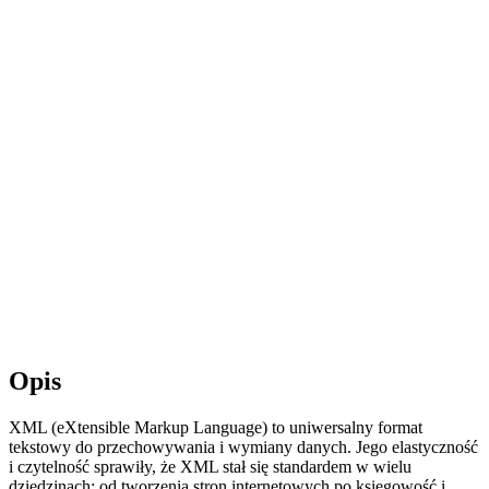
Opis
XML (eXtensible Markup Language) to uniwersalny format
tekstowy do przechowywania i wymiany danych. Jego elastyczność
i czytelność sprawiły, że XML stał się standardem w wielu
dziedzinach: od tworzenia stron internetowych po księgowość i