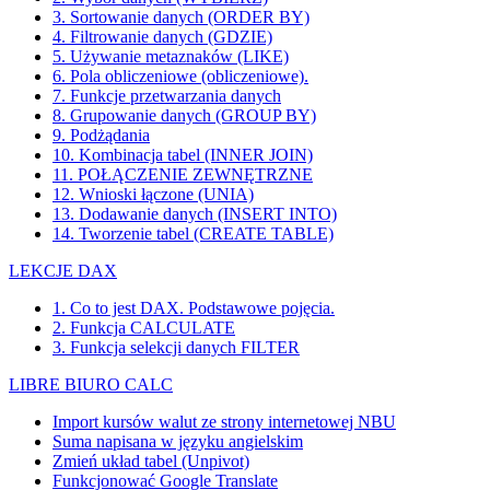
3. Sortowanie danych (ORDER BY)
4. Filtrowanie danych (GDZIE)
5. Używanie metaznaków (LIKE)
6. Pola obliczeniowe (obliczeniowe).
7. Funkcje przetwarzania danych
8. Grupowanie danych (GROUP BY)
9. Podżądania
10. Kombinacja tabel (INNER JOIN)
11. POŁĄCZENIE ZEWNĘTRZNE
12. Wnioski łączone (UNIA)
13. Dodawanie danych (INSERT INTO)
14. Tworzenie tabel (CREATE TABLE)
LEKCJE DAX
1. Co to jest DAX. Podstawowe pojęcia.
2. Funkcja CALCULATE
3. Funkcja selekcji danych FILTER
LIBRE BIURO CALC
Import kursów walut ze strony internetowej NBU
Suma napisana w języku angielskim
Zmień układ tabel (Unpivot)
Funkcjonować
Google Translate