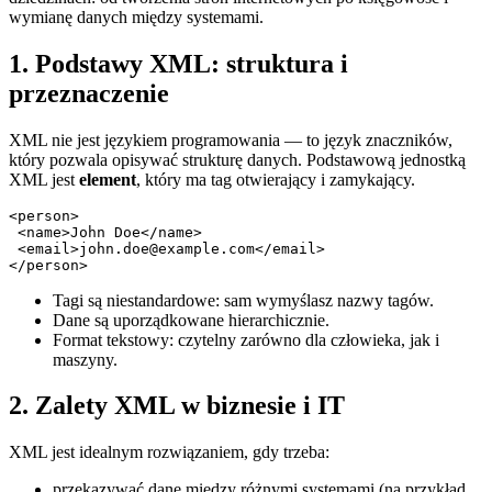
wymianę danych między systemami.
1. Podstawy XML: struktura i
przeznaczenie
XML nie jest językiem programowania — to język znaczników,
który pozwala opisywać strukturę danych. Podstawową jednostką
XML jest
element
, który ma tag otwierający i zamykający.
<person>

 <name>John Doe</name>

 <email>john.doe@example.com</email>

Tagi są niestandardowe: sam wymyślasz nazwy tagów.
Dane są uporządkowane hierarchicznie.
Format tekstowy: czytelny zarówno dla człowieka, jak i
maszyny.
2. Zalety XML w biznesie i IT
XML jest idealnym rozwiązaniem, gdy trzeba:
przekazywać dane między różnymi systemami (na przykład,