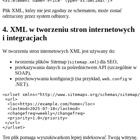
<xs:element name="Price" type="xs:decimal"/>
Plik XML, który nie jest zgodny ze schematem, może zostać
odrzucony przez system odbiorcy.
4. XML w tworzeniu stron internetowych
i integracjach
W tworzeniu stron internetowych XML jest używany do:
tworzenia plików Sitemap (
) dla SEO,
sitemap.xml
przekazywania danych za pośrednictwem API (szczególnie w
SOAP),
przechowywania konfiguracji (na przykład,
w
web.config
.NET).
<urlset xmlns="http://www.sitemaps.org/schemas/sitemap/
 <url>

  <loc>https://example.com/home</loc>

  <lastmod>2025-07-18</lastmod>

  <changefreq>weekly</changefreq>

  <priority>1.0</priority>

 </url>

</urlset>
Ten plik pomaga wyszukiwarkom lepiej indeksować Twoją witrynę.