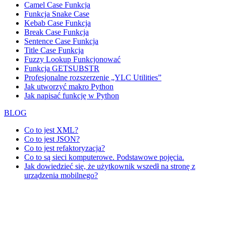
Camel Case Funkcja
Funkcja Snake Case
Kebab Case Funkcja
Break Case Funkcja
Sentence Case Funkcja
Title Case Funkcja
Fuzzy Lookup
Funkcjonować
Funkcja GETSUBSTR
Profesjonalne rozszerzenie „YLC Utilities”
Jak utworzyć makro Python
Jak napisać funkcję w Python
BLOG
Co to jest XML?
Co to jest JSON?
Co to jest refaktoryzacja?
Co to są sieci komputerowe. Podstawowe pojęcia.
Jak dowiedzieć się, że użytkownik wszedł na stronę z
urządzenia mobilnego?