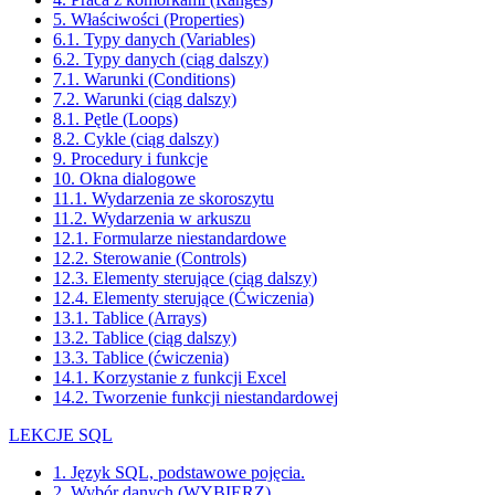
5. Właściwości (Properties)
6.1. Typy danych (Variables)
6.2. Typy danych (ciąg dalszy)
7.1. Warunki (Conditions)
7.2. Warunki (ciąg dalszy)
8.1. Pętle (Loops)
8.2. Cykle (ciąg dalszy)
9. Procedury i funkcje
10. Okna dialogowe
11.1. Wydarzenia ze skoroszytu
11.2. Wydarzenia w arkuszu
12.1. Formularze niestandardowe
12.2. Sterowanie (Controls)
12.3. Elementy sterujące (ciąg dalszy)
12.4. Elementy sterujące (Ćwiczenia)
13.1. Tablice (Arrays)
13.2. Tablice (ciąg dalszy)
13.3. Tablice (ćwiczenia)
14.1. Korzystanie z funkcji Excel
14.2. Tworzenie funkcji niestandardowej
LEKCJE SQL
1. Język SQL, podstawowe pojęcia.
2. Wybór danych (WYBIERZ)