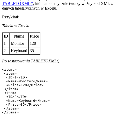
TABLETOXML()
, która automatycznie tworzy ważny kod XML z
danych tabelarycznych w Excelu.
Przykład:
Tabela w Excelu:
ID
Name
Price
1
Monitor
120
2
Keyboard
35
Po zastosowaniu TABLETOXML():
<items>

 <item>

  <ID>1</ID>

  <Name>Monitor</Name>

  <Price>120</Price>

 </item>

 <item>

  <ID>2</ID>

  <Name>Keyboard</Name>

  <Price>35</Price>

 </item>

</items>