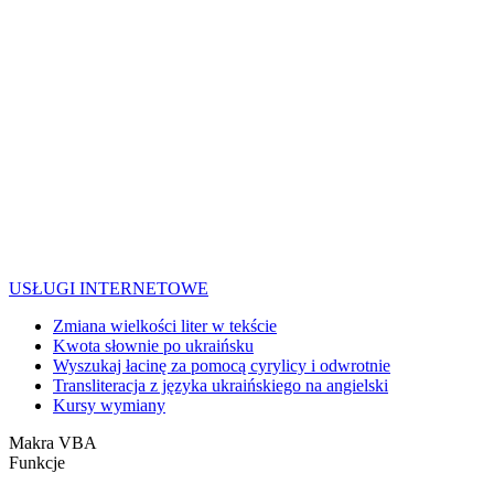
USŁUGI INTERNETOWE
Zmiana wielkości liter w tekście
Kwota słownie po ukraińsku
Wyszukaj łacinę za pomocą cyrylicy i odwrotnie
Transliteracja z języka ukraińskiego na angielski
Kursy wymiany
Makra VBA
Funkcje