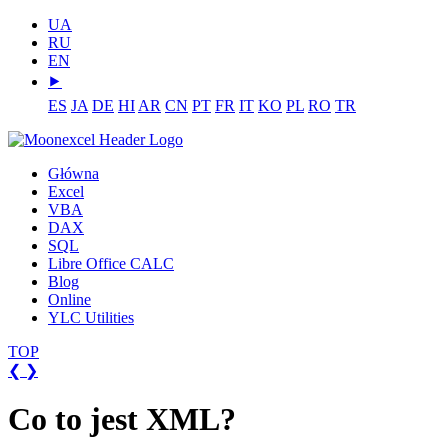
UA
RU
EN
⯈
ES
JA
DE
HI
AR
CN
PT
FR
IT
KO
PL
RO
TR
Główna
Excel
VBA
DAX
SQL
Libre Office CALC
Blog
Online
YLC Utilities
TOP
❮
❯
Co to jest XML?