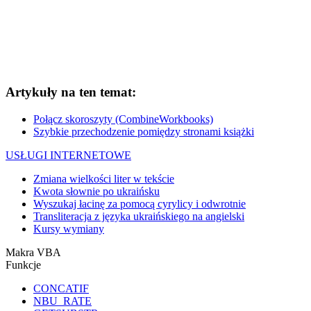
Artykuły na ten temat:
Połącz skoroszyty (CombineWorkbooks)
Szybkie przechodzenie pomiędzy stronami książki
USŁUGI INTERNETOWE
Zmiana wielkości liter w tekście
Kwota słownie po ukraińsku
Wyszukaj łacinę za pomocą cyrylicy i odwrotnie
Transliteracja z języka ukraińskiego na angielski
Kursy wymiany
Makra VBA
Funkcje
CONCATIF
NBU_RATE