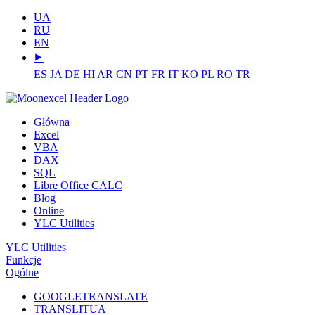
UA
RU
EN
⯈
ES
JA
DE
HI
AR
CN
PT
FR
IT
KO
PL
RO
TR
Główna
Excel
VBA
DAX
SQL
Libre Office CALC
Blog
Online
YLC Utilities
YLC Utilities
Funkcje
Ogólne
GOOGLETRANSLATE
TRANSLITUA