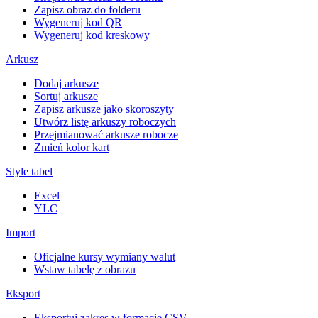
Zapisz obraz do folderu
Wygeneruj kod QR
Wygeneruj kod kreskowy
Arkusz
Dodaj arkusze
Sortuj arkusze
Zapisz arkusze jako skoroszyty
Utwórz listę arkuszy roboczych
Przejmianować arkusze robocze
Zmień kolor kart
Style tabel
Excel
YLC
Import
Oficjalne kursy wymiany walut
Wstaw tabelę z obrazu
Eksport
Eksportuj zakres w formacie CSV