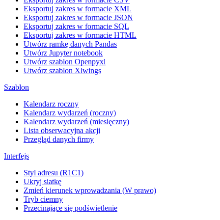
Eksportuj zakres w formacie XML
Eksportuj zakres w formacie JSON
Eksportuj zakres w formacie SQL
Eksportuj zakres w formacie HTML
Utwórz ramkę danych Pandas
Utwórz Jupyter notebook
Utwórz szablon Openpyxl
Utwórz szablon Xlwings
Szablon
Kalendarz roczny
Kalendarz wydarzeń (roczny)
Kalendarz wydarzeń (miesięczny)
Lista obserwacyjna akcji
Przegląd danych firmy
Interfejs
Styl adresu (R1C1)
Ukryj siatkę
Zmień kierunek wprowadzania (W prawo)
Tryb ciemny
Przecinające się podświetlenie