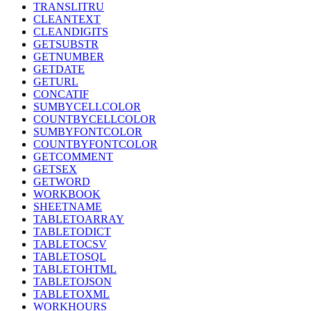
TRANSLITRU
CLEANTEXT
CLEANDIGITS
GETSUBSTR
GETNUMBER
GETDATE
GETURL
CONCATIF
SUMBYCELLCOLOR
COUNTBYCELLCOLOR
SUMBYFONTCOLOR
COUNTBYFONTCOLOR
GETCOMMENT
GETSEX
GETWORD
WORKBOOK
SHEETNAME
TABLETOARRAY
TABLETODICT
TABLETOCSV
TABLETOSQL
TABLETOHTML
TABLETOJSON
TABLETOXML
WORKHOURS