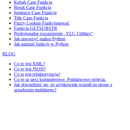
Kebab Case Funkcja
Break Case Funkcja
Sentence Case Funkcja
Title Case Funkcja
Fuzzy Lookup
Funkcjonować
Funkcja GETSUBSTR
Profesjonalne rozszerzenie „YLC Utilities”
Jak utworzyć makro Python
Jak napisać funkcję w Python
BLOG
Co to jest XML?
Co to jest JSON?
Co to jest refaktoryzacja?
Co to są sieci komputerowe. Podstawowe pojęcia.
Jak dowiedzieć się, że użytkownik wszedł na stronę z
urządzenia mobilnego?