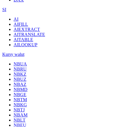
SI
AI
AIFILL
AIEXTRACT
AITRANSLATE
AITABLE
AILOOKUP
Kursy walut
NBUA
NBRU
NBKZ
NBUZ
NBAZ
NBMD
NBGE
NBTM
NBKG
NBTJ
NBAM
NBLT
NBEU