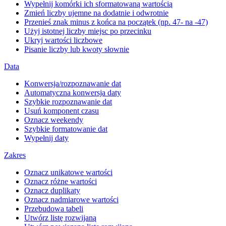
Wypełnij komórki ich sformatowaną wartością
Zmień liczby ujemne na dodatnie i odwrotnie
Przenieś znak minus z końca na początek (np. 47- na -47)
Użyj istotnej liczby miejsc po przecinku
Ukryj wartości liczbowe
Pisanie liczby lub kwoty słownie
Data
Konwersja/rozpoznawanie dat
Automatyczna konwersja daty
Szybkie rozpoznawanie dat
Usuń komponent czasu
Oznacz weekendy
Szybkie formatowanie dat
Wypełnij daty
Zakres
Oznacz unikatowe wartości
Oznacz różne wartości
Oznacz duplikaty
Oznacz nadmiarowe wartości
Przebudowa tabeli
Utwórz listę rozwijaną