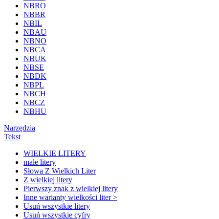
NBRO
NBBR
NBIL
NBAU
NBNO
NBCA
NBUK
NBSE
NBDK
NBPL
NBCH
NBCZ
NBHU
Narzędzia
Tekst
WIELKIE LITERY
małe litery
Słowa Z Wielkich Liter
Z wielkiej litery
Pierwszy znak z wielkiej litery
Inne warianty wielkości liter >
Usuń wszystkie litery
Usuń wszystkie cyfry