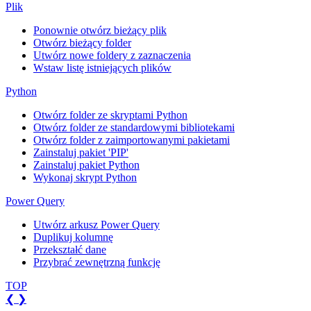
Plik
Ponownie otwórz bieżący plik
Otwórz bieżący folder
Utwórz nowe foldery z zaznaczenia
Wstaw listę istniejących plików
Python
Otwórz folder ze skryptami Python
Otwórz folder ze standardowymi bibliotekami
Otwórz folder z zaimportowanymi pakietami
Zainstaluj pakiet 'PIP'
Zainstaluj pakiet Python
Wykonaj skrypt Python
Power Query
Utwórz arkusz Power Query
Duplikuj kolumnę
Przekształć dane
Przybrać zewnętrzną funkcję
TOP
❮
❯