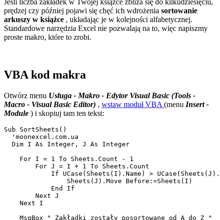
Jeśli liczba zakładek w Twojej książce zbliża się do kilkudziesięciu,
prędzej czy później pojawi się chęć ich wdrożenia
sortowanie
arkuszy w książce
, układając je w kolejności alfabetycznej.
Standardowe narzędzia Excel nie pozwalają na to, więc napiszmy
proste makro, które to zrobi.
VBA kod makra
Otwórz menu
Usługa - Makro - Edytor Visual Basic
(Tools -
Macro - Visual Basic Editor)
,
wstaw moduł VBA
(menu
Insert -
Module
) i skopiuj tam ten tekst:
Sub SortSheets()

  'moonexcel.com.ua

  Dim I As Integer, J As Integer

    For I = 1 To Sheets.Count - 1

        For J = I + 1 To Sheets.Count

            If UCase(Sheets(I).Name) > UCase(Sheets(J).
                Sheets(J).Move Before:=Sheets(I)

            End If

        Next J

    Next I

    MsgBox " Zakładki zostały posortowane od A do Z "
