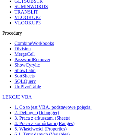
GETSUBSTR
SUMINWORDS
TRANSLIT
VLOOKUP2
VLOOKUP3
Procedury
CombineWorkbooks
Division
MergeCell
PasswordRemover
ShowCyrylic
ShowLatin
SortSheets
SQLQuery
UnPivotTable
LEKCJE VBA
1. Co to jest VBA, podstawowe pojęcia.
2. Debuger (Debugger)
3. Praca z arkuszami (Sheets)
4. Praca z komórkami (Ranges)
5. Właściwości (Properties)
6.1. Typy danych (Variables)