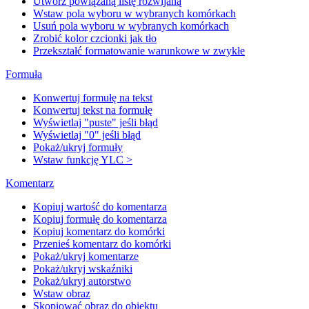
Utwórz powiązaną listę rozwijaną
Wstaw pola wyboru w wybranych komórkach
Usuń pola wyboru w wybranych komórkach
Zrobić kolor czcionki jak tło
Przekształć formatowanie warunkowe w zwykłe
Formuła
Konwertuj formułę na tekst
Konwertuj tekst na formułę
Wyświetlaj "puste" jeśli błąd
Wyświetlaj "0" jeśli błąd
Pokaż/ukryj formuły
Wstaw funkcję YLC >
Komentarz
Kopiuj wartość do komentarza
Kopiuj formułę do komentarza
Kopiuj komentarz do komórki
Przenieś komentarz do komórki
Pokaż/ukryj komentarze
Pokaż/ukryj wskaźniki
Pokaż/ukryj autorstwo
Wstaw obraz
Skopiować obraz do obiektu