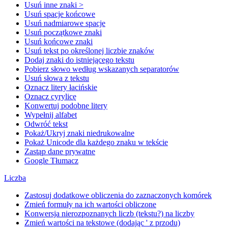
Usuń inne znaki >
Usuń spacje końcowe
Usuń nadmiarowe spacje
Usuń początkowe znaki
Usuń końcowe znaki
Usuń tekst po określonej liczbie znaków
Dodaj znaki do istniejącego tekstu
Pobierz słowo według wskazanych separatorów
Usuń słowa z tekstu
Oznacz litery łacińskie
Oznacz cyrylicę
Konwertuj podobne litery
Wypełnij alfabet
Odwróć tekst
Pokaż/Ukryj znaki niedrukowalne
Pokaż Unicode dla każdego znaku w tekście
Zastąp dane prywatne
Google Tłumacz
Liczba
Zastosuj dodatkowe obliczenia do zaznaczonych komórek
Zmień formuły na ich wartości obliczone
Konwersja nierozpoznanych liczb (tekstu?) na liczby
Zmień wartości na tekstowe (dodając ' z przodu)