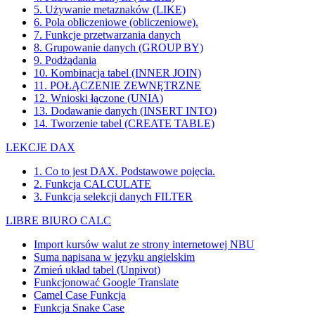
5. Używanie metaznaków (LIKE)
6. Pola obliczeniowe (obliczeniowe).
7. Funkcje przetwarzania danych
8. Grupowanie danych (GROUP BY)
9. Podżądania
10. Kombinacja tabel (INNER JOIN)
11. POŁĄCZENIE ZEWNĘTRZNE
12. Wnioski łączone (UNIA)
13. Dodawanie danych (INSERT INTO)
14. Tworzenie tabel (CREATE TABLE)
LEKCJE DAX
1. Co to jest DAX. Podstawowe pojęcia.
2. Funkcja CALCULATE
3. Funkcja selekcji danych FILTER
LIBRE BIURO CALC
Import kursów walut ze strony internetowej NBU
Suma napisana w języku angielskim
Zmień układ tabel (Unpivot)
Funkcjonować
Google Translate
Camel Case Funkcja
Funkcja Snake Case