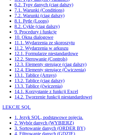
6.2. Typy danych (ciąg dalszy)
7.1. Warunki (Conditions)
7.2. Warunki (ciąg dalszy)
8.1. Pętle (Loops)
8.2. Cykle (ciąg dalszy)
9. Procedury i funkcje
10. Okna dialogowe
11.1. Wydarzenia ze skoroszytu
11.2. Wydarzenia w arkuszu
12.1. Formularze niestandardowe
12.2. Sterowanie (Controls)
12.3. Elementy sterujące (ciąg dalszy)
12.4. Elementy sterujące (Ćwiczenia)
13.1. Tablice (Arrays)
13.2. Tablice (ciąg dalszy)
13.3. Tablice (ćwiczenia)
14.1. Korzystanie z funkcji Excel
14.2. Tworzenie funkcji niestandardowej
LEKCJE SQL
1. Język SQL, podstawowe pojęcia.
2. Wybór danych (WYBIERZ)
3. Sortowanie danych (ORDER BY)
4. Filtrowanie danych (GDZIE)