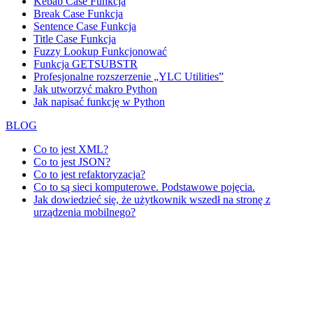
Kebab Case Funkcja
Break Case Funkcja
Sentence Case Funkcja
Title Case Funkcja
Fuzzy Lookup
Funkcjonować
Funkcja GETSUBSTR
Profesjonalne rozszerzenie „YLC Utilities”
Jak utworzyć makro Python
Jak napisać funkcję w Python
BLOG
Co to jest XML?
Co to jest JSON?
Co to jest refaktoryzacja?
Co to są sieci komputerowe. Podstawowe pojęcia.
Jak dowiedzieć się, że użytkownik wszedł na stronę z
urządzenia mobilnego?