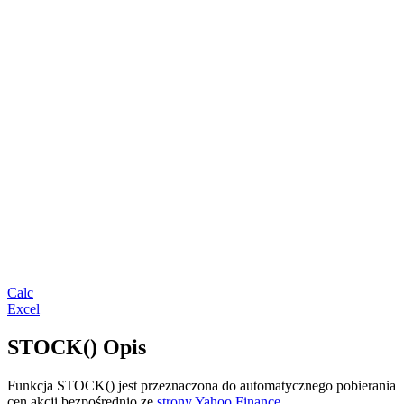
Calc
Excel
STOCK() Opis
Funkcja STOCK() jest przeznaczona do automatycznego pobierania
cen akcji bezpośrednio ze
strony Yahoo Finance