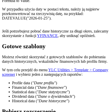
Formula to Value
.
W przypadku użycia daty w postaci tekstu, należy ją najpierw
przekonwertować na rzeczywistą datę, na przykład:
DATEVALUE("2026-01-25")
.
Jeśli potrzebujesz pobrać dane historyczne za długi okres, zalecamy
skorzystanie z funkcji
YFINANCE
, aby uniknąć opóźnień.
Gotowe szablony
Możesz również skorzystać z gotowych szablonów do pobierania
danych historycznych, wskaźników finansowych lub profilu firmy.
W tym celu przejdź do menu
YLC Utilities > Template > Company
screener
i wybierz jeden z następujących raportów:
Profile data
(
"Dane profilu"
)
Financial data
(
"Dane finansowe"
)
Statistical data
(
"Dane statystyczne"
)
Dividend data
(
"Dane o dywidendach"
)
Historical data
(
"Dane historyczne"
)
Pobierz rozszerzenie