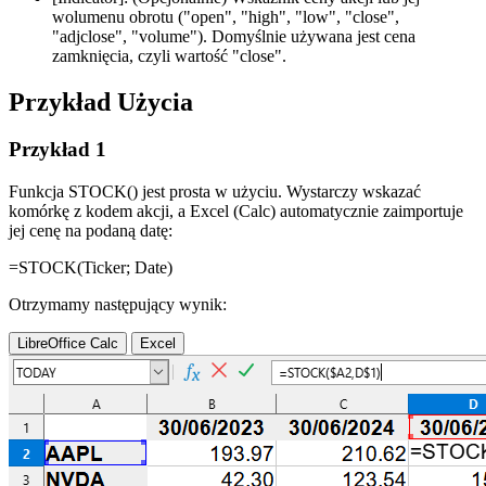
wolumenu obrotu (
"open", "high", "low", "close",
"adjclose", "volume"
). Domyślnie używana jest cena
zamknięcia, czyli wartość
"close"
.
Przykład Użycia
Przykład 1
Funkcja STOCK() jest prosta w użyciu. Wystarczy wskazać
komórkę z kodem akcji, a Excel (Calc) automatycznie zaimportuje
jej cenę na podaną datę:
=STOCK(
Ticker
;
Date
)
Otrzymamy następujący wynik:
LibreOffice Calc
Excel