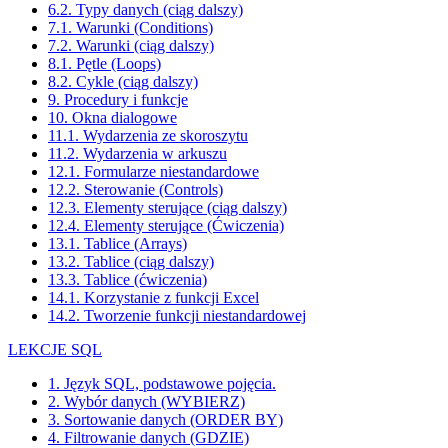
6.2. Typy danych (ciąg dalszy)
7.1. Warunki (Conditions)
7.2. Warunki (ciąg dalszy)
8.1. Pętle (Loops)
8.2. Cykle (ciąg dalszy)
9. Procedury i funkcje
10. Okna dialogowe
11.1. Wydarzenia ze skoroszytu
11.2. Wydarzenia w arkuszu
12.1. Formularze niestandardowe
12.2. Sterowanie (Controls)
12.3. Elementy sterujące (ciąg dalszy)
12.4. Elementy sterujące (Ćwiczenia)
13.1. Tablice (Arrays)
13.2. Tablice (ciąg dalszy)
13.3. Tablice (ćwiczenia)
14.1. Korzystanie z funkcji Excel
14.2. Tworzenie funkcji niestandardowej
LEKCJE SQL
1. Język SQL, podstawowe pojęcia.
2. Wybór danych (WYBIERZ)
3. Sortowanie danych (ORDER BY)
4. Filtrowanie danych (GDZIE)