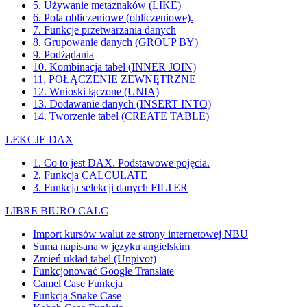
5. Używanie metaznaków (LIKE)
6. Pola obliczeniowe (obliczeniowe).
7. Funkcje przetwarzania danych
8. Grupowanie danych (GROUP BY)
9. Podżądania
10. Kombinacja tabel (INNER JOIN)
11. POŁĄCZENIE ZEWNĘTRZNE
12. Wnioski łączone (UNIA)
13. Dodawanie danych (INSERT INTO)
14. Tworzenie tabel (CREATE TABLE)
LEKCJE DAX
1. Co to jest DAX. Podstawowe pojęcia.
2. Funkcja CALCULATE
3. Funkcja selekcji danych FILTER
LIBRE BIURO CALC
Import kursów walut ze strony internetowej NBU
Suma napisana w języku angielskim
Zmień układ tabel (Unpivot)
Funkcjonować
Google Translate
Camel Case Funkcja
Funkcja Snake Case