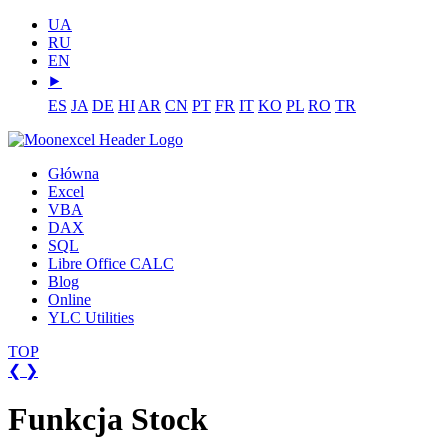
UA
RU
EN
⯈
ES
JA
DE
HI
AR
CN
PT
FR
IT
KO
PL
RO
TR
Główna
Excel
VBA
DAX
SQL
Libre Office CALC
Blog
Online
YLC Utilities
TOP
❮
❯
Funkcja Stock