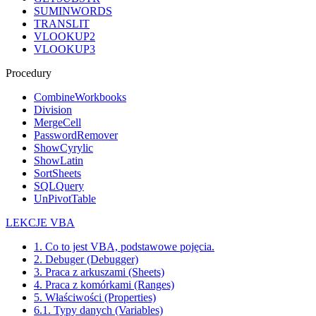
SUMINWORDS
TRANSLIT
VLOOKUP2
VLOOKUP3
Procedury
CombineWorkbooks
Division
MergeCell
PasswordRemover
ShowCyrylic
ShowLatin
SortSheets
SQLQuery
UnPivotTable
LEKCJE VBA
1. Co to jest VBA, podstawowe pojęcia.
2. Debuger (Debugger)
3. Praca z arkuszami (Sheets)
4. Praca z komórkami (Ranges)
5. Właściwości (Properties)
6.1. Typy danych (Variables)