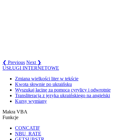
❮ Previous
Next ❯
USŁUGI INTERNETOWE
Zmiana wielkości liter w tekście
Kwota słownie po ukraińsku
Wyszukaj łacinę za pomocą cyrylicy i odwrotnie
Transliteracja z języka ukraińskiego na angielski
Kursy wymiany
Makra VBA
Funkcje
CONCATIF
NBU_RATE
GETSUBSTR