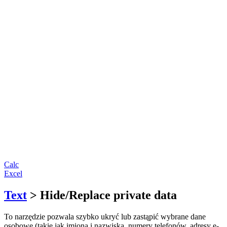
Calc
Excel
Text
> Hide/Replace private data
To narzędzie pozwala szybko ukryć lub zastąpić wybrane dane
osobowe (takie jak imiona i nazwiska, numery telefonów, adresy e-