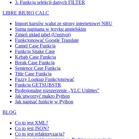
3. Funkcja selekcji danych FILTER
LIBRE BIURO CALC
Import kursów walut ze strony internetowej NBU
Suma napisana w języku angielskim
Zmień układ tabel (Unpivot)
Funkcjonować
Google Translate
Camel Case Funkcja
Funkcja Snake Case
Kebab Case Funkcja
Break Case Funkcja
Sentence Case Funkcja
Title Case Funkcja
Fuzzy Lookup
Funkcjonować
Funkcja GETSUBSTR
Profesjonalne rozszerzenie „YLC Utilities”
Jak utworzyć makro Python
Jak napisać funkcję w Python
BLOG
Co to jest XML?
Co to jest JSON?
Co to jest refaktoryzacja?