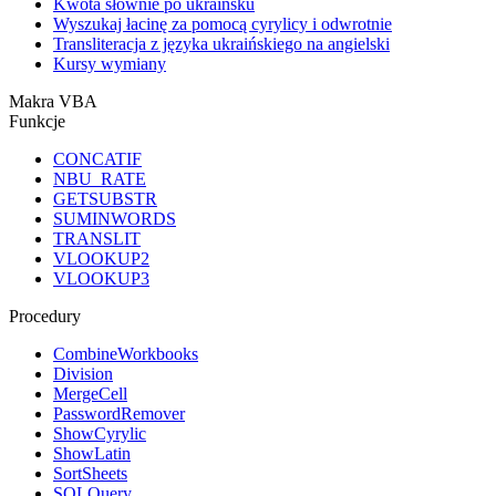
Kwota słownie po ukraińsku
Wyszukaj łacinę za pomocą cyrylicy i odwrotnie
Transliteracja z języka ukraińskiego na angielski
Kursy wymiany
Makra VBA
Funkcje
CONCATIF
NBU_RATE
GETSUBSTR
SUMINWORDS
TRANSLIT
VLOOKUP2
VLOOKUP3
Procedury
CombineWorkbooks
Division
MergeCell
PasswordRemover
ShowCyrylic
ShowLatin
SortSheets
SQLQuery