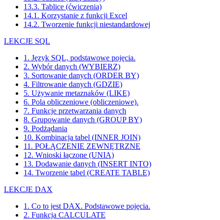
13.3. Tablice (ćwiczenia)
14.1. Korzystanie z funkcji Excel
14.2. Tworzenie funkcji niestandardowej
LEKCJE SQL
1. Język SQL, podstawowe pojęcia.
2. Wybór danych (WYBIERZ)
3. Sortowanie danych (ORDER BY)
4. Filtrowanie danych (GDZIE)
5. Używanie metaznaków (LIKE)
6. Pola obliczeniowe (obliczeniowe).
7. Funkcje przetwarzania danych
8. Grupowanie danych (GROUP BY)
9. Podżądania
10. Kombinacja tabel (INNER JOIN)
11. POŁĄCZENIE ZEWNĘTRZNE
12. Wnioski łączone (UNIA)
13. Dodawanie danych (INSERT INTO)
14. Tworzenie tabel (CREATE TABLE)
LEKCJE DAX
1. Co to jest DAX. Podstawowe pojęcia.
2. Funkcja CALCULATE