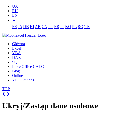
UA
RU
EN
⯈
ES
JA
DE
HI
AR
CN
PT
FR
IT
KO
PL
RO
TR
Główna
Excel
VBA
DAX
SQL
Libre Office CALC
Blog
Online
YLC Utilities
TOP
❮
❯
Ukryj/Zastąp dane osobowe