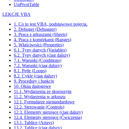
UnPivotTable
LEKCJE VBA
1. Co to jest VBA, podstawowe pojęcia.
2. Debuger (Debugger)
3. Praca z arkuszami (Sheets)
4. Praca z komórkami (Ranges)
5. Właściwości (Properties)
6.1. Typy danych (Variables)
6.2. Typy danych (ciąg dalszy)
7.1. Warunki (Conditions)
7.2. Warunki (ciąg dalszy)
8.1. Pętle (Loops)
8.2. Cykle (ciąg dalszy)
9. Procedury i funkcje
10. Okna dialogowe
11.1. Wydarzenia ze skoroszytu
11.2. Wydarzenia w arkuszu
12.1. Formularze niestandardowe
12.2. Sterowanie (Controls)
12.3. Elementy sterujące (ciąg dalszy)
12.4. Elementy sterujące (Ćwiczenia)
13.1. Tablice (Arrays)
13.2. Tablice (ciąg dalszy)