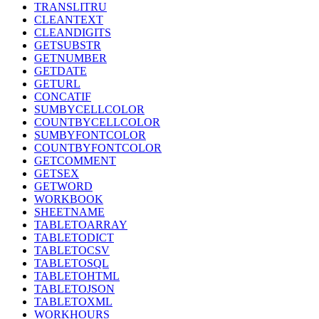
TRANSLITRU
CLEANTEXT
CLEANDIGITS
GETSUBSTR
GETNUMBER
GETDATE
GETURL
CONCATIF
SUMBYCELLCOLOR
COUNTBYCELLCOLOR
SUMBYFONTCOLOR
COUNTBYFONTCOLOR
GETCOMMENT
GETSEX
GETWORD
WORKBOOK
SHEETNAME
TABLETOARRAY
TABLETODICT
TABLETOCSV
TABLETOSQL
TABLETOHTML
TABLETOJSON
TABLETOXML
WORKHOURS