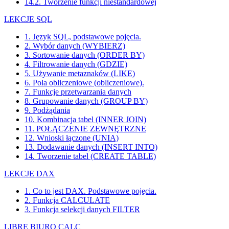
14.2. Tworzenie funkcji niestandardowej
LEKCJE SQL
1. Język SQL, podstawowe pojęcia.
2. Wybór danych (WYBIERZ)
3. Sortowanie danych (ORDER BY)
4. Filtrowanie danych (GDZIE)
5. Używanie metaznaków (LIKE)
6. Pola obliczeniowe (obliczeniowe).
7. Funkcje przetwarzania danych
8. Grupowanie danych (GROUP BY)
9. Podżądania
10. Kombinacja tabel (INNER JOIN)
11. POŁĄCZENIE ZEWNĘTRZNE
12. Wnioski łączone (UNIA)
13. Dodawanie danych (INSERT INTO)
14. Tworzenie tabel (CREATE TABLE)
LEKCJE DAX
1. Co to jest DAX. Podstawowe pojęcia.
2. Funkcja CALCULATE
3. Funkcja selekcji danych FILTER
LIBRE BIURO CALC