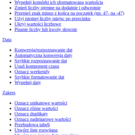
Wypełnij komórki ich sformatowaną wartością
Zmień liczby ujemne na dodatnie i odwrotnie
Przenieś znak minus z końca na początek (np. 47- na -47)
Użyj istotnej liczby miejsc po przecinku
Ukryj wartości liczbowe
Pisanie liczby lub kwoty słownie
Data
Konwersja/rozpoznawanie dat
Automatyczna konwersja daty
Szybkie rozpoznawanie dat
Usuń komponent czasu
Oznacz weekendy
Szybkie formatowanie dat
Wypełnij daty
Zakres
Oznacz unikatowe wartości
Oznacz różne wartości
Oznacz duplikaty
Oznacz nadmiarowe wartości
Przebudowa tabeli
Utwórz listę rozwijaną