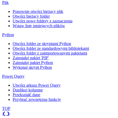
Plik
Ponownie otwórz bieżący plik
Otwórz bieżący folder
Utwórz nowe foldery z zaznaczenia
Wstaw listę istniejących plików
Python
Otwórz folder ze skryptami Python
Otwórz folder ze standardowymi bibliotekami
Otwórz folder z zaimportowanymi pakietami
Zainstaluj pakiet 'PIP'
Zainstaluj pakiet Python
Wykonaj skrypt Python
Power Query
Utwórz arkusz Power Query
Duplikuj kolumnę
Przekształć dane
Przybrać zewnętrzną funkcję
TOP
❮
❯