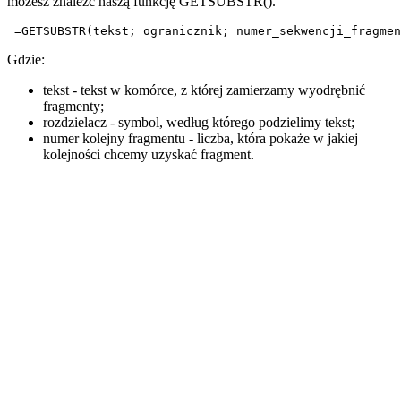
możesz znaleźć naszą funkcję GETSUBSTR().
 =GETSUBSTR(tekst; ogranicznik; numer_sekwencji_fragmen
Gdzie:
tekst
- tekst w komórce, z której zamierzamy wyodrębnić
fragmenty;
rozdzielacz
- symbol, według którego podzielimy tekst;
numer kolejny fragmentu
- liczba, która pokaże w jakiej
kolejności chcemy uzyskać fragment.