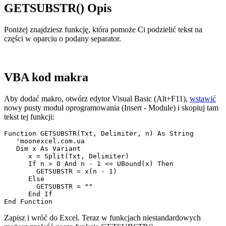
GETSUBSTR() Opis
Poniżej znajdziesz funkcję, która pomoże Ci podzielić tekst na
części w oparciu o podany separator.
VBA kod makra
Aby dodać makro, otwórz edytor Visual Basic (Alt+F11),
wstawić
nowy pusty moduł oprogramowania
(Insert - Module)
i skopiuj tam
tekst tej funkcji:
Function GETSUBSTR(Txt, Delimiter, n) As String

   'moonexcel.com.ua

   Dim x As Variant

      x = Split(Txt, Delimiter)

      If n > 0 And n - 1 <= UBound(x) Then

        GETSUBSTR = x(n - 1)

      Else

        GETSUBSTR = ""

      End If

Zapisz i wróć do Excel. Teraz w funkcjach niestandardowych