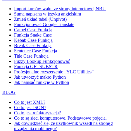
Import kursów walut ze strony internetowej NBU
Suma napisana w języku angielskim
Zmień układ tabel (Unpivot)
Funkcjonować
Google Translate
Camel Case Funkcja
Funkcja Snake Case
Kebab Case Funkcja
Break Case Funkcja
Sentence Case Funkcja
Title Case Funkcja
Fuzzy Lookup
Funkcjonować
Funkcja GETSUBSTR
Profesjonalne rozszerzenie „YLC Utilities”
Jak utworzyć makro Python
Jak napisać funkcję w Python
BLOG
Co to jest XML?
Co to jest JSON?
Co to jest refaktoryzacja?
Co to są sieci komputerowe. Podstawowe pojęcia.
Jak dowiedzieć się, że użytkownik wszedł na stronę z
urządzenia mobilnego?