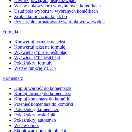
Utwórz powiązaną listę rozwijaną
Wstaw pola wyboru w wybranych komórkach
Usuń pola wyboru w wybranych komórkach
Zrobić kolor czcionki jak tło
Przekształć formatowanie warunkowe w zwykłe
Formuła
Konwertuj formułę na tekst
Konwertuj tekst na formułę
Wyświetlaj "puste" jeśli błąd
Wyświetlaj "0" jeśli błąd
Pokaż/ukryj formuły
Wstaw funkcję YLC >
Komentarz
Kopiuj wartość do komentarza
Kopiuj formułę do komentarza
Kopiuj komentarz do komórki
Przenieś komentarz do komórki
Pokaż/ukryj komentarze
Pokaż/ukryj wskaźniki
Pokaż/ukryj autorstwo
Wstaw obraz
Skopiować obraz do obiektu