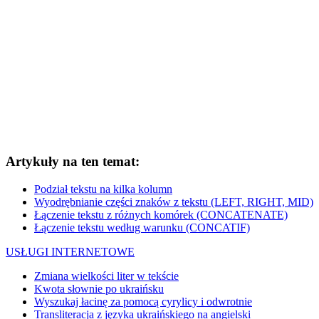
Artykuły na ten temat:
Podział tekstu na kilka kolumn
Wyodrębnianie części znaków z tekstu (LEFT, RIGHT, MID)
Łączenie tekstu z różnych komórek (CONCATENATE)
Łączenie tekstu według warunku (CONCATIF)
USŁUGI INTERNETOWE
Zmiana wielkości liter w tekście
Kwota słownie po ukraińsku
Wyszukaj łacinę za pomocą cyrylicy i odwrotnie
Transliteracja z języka ukraińskiego na angielski