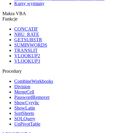
Kursy wymiany
Makra VBA
Funkcje
CONCATIF
NBU_RATE
GETSUBSTR
SUMINWORDS
TRANSLIT
VLOOKUP2
VLOOKUP3
Procedury
CombineWorkbooks
Division
MergeCell
PasswordRemover
ShowCyrylic
ShowLatin
SortSheets
SQLQuery
UnPivotTable