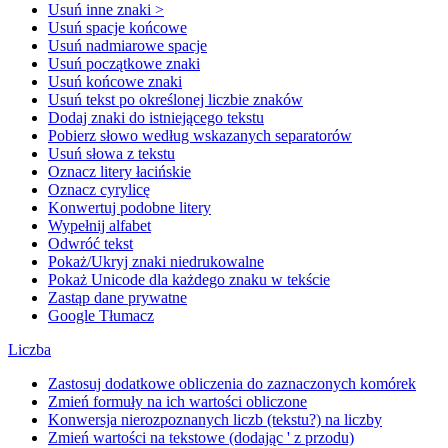
Usuń inne znaki >
Usuń spacje końcowe
Usuń nadmiarowe spacje
Usuń początkowe znaki
Usuń końcowe znaki
Usuń tekst po określonej liczbie znaków
Dodaj znaki do istniejącego tekstu
Pobierz słowo według wskazanych separatorów
Usuń słowa z tekstu
Oznacz litery łacińskie
Oznacz cyrylicę
Konwertuj podobne litery
Wypełnij alfabet
Odwróć tekst
Pokaż/Ukryj znaki niedrukowalne
Pokaż Unicode dla każdego znaku w tekście
Zastąp dane prywatne
Google Tłumacz
Liczba
Zastosuj dodatkowe obliczenia do zaznaczonych komórek
Zmień formuły na ich wartości obliczone
Konwersja nierozpoznanych liczb (tekstu?) na liczby
Zmień wartości na tekstowe (dodając ' z przodu)