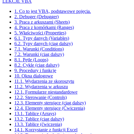
LEKCJE VBA
1. Co to jest VBA, podstawowe pojęcia.
2. Debuger (Debugger)
3. Praca z arkuszami (Sheets)
4. Praca z komórkami (Ranges)
5. Właściwości (Properties)
6.1. Typy danych (Variables)
6.2. Typy danych (ciąg dalszy)
7.1. Warunki (Conditions)
7.2. Warunki (ciąg dalszy)
8.1. Pętle (Loops)
8.2. Cykle (ciąg dalszy)
9. Procedury i funkcje
10. Okna dialogowe
11.1. Wydarzenia ze skoroszytu
11.2. Wydarzenia w arkuszu
12.1. Formularze niestandardowe
12.2. Sterowanie (Controls)
12.3. Elementy sterujące (ciąg dalszy)
12.4. Elementy sterujące (Ćwiczenia)
13.1. Tablice (Arrays)
13.2. Tablice (ciąg dalszy)
13.3. Tablice (ćwiczenia)
14.1. Korzystanie z funkcji Excel