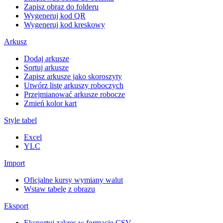
Zapisz obraz do folderu
Wygeneruj kod QR
Wygeneruj kod kreskowy
Arkusz
Dodaj arkusze
Sortuj arkusze
Zapisz arkusze jako skoroszyty
Utwórz listę arkuszy roboczych
Przejmianować arkusze robocze
Zmień kolor kart
Style tabel
Excel
YLC
Import
Oficjalne kursy wymiany walut
Wstaw tabelę z obrazu
Eksport
Eksportuj zakres w formacie CSV