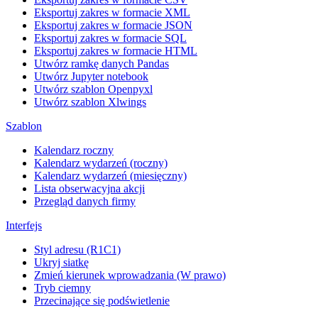
Eksportuj zakres w formacie XML
Eksportuj zakres w formacie JSON
Eksportuj zakres w formacie SQL
Eksportuj zakres w formacie HTML
Utwórz ramkę danych Pandas
Utwórz Jupyter notebook
Utwórz szablon Openpyxl
Utwórz szablon Xlwings
Szablon
Kalendarz roczny
Kalendarz wydarzeń (roczny)
Kalendarz wydarzeń (miesięczny)
Lista obserwacyjna akcji
Przegląd danych firmy
Interfejs
Styl adresu (R1C1)
Ukryj siatkę
Zmień kierunek wprowadzania (W prawo)
Tryb ciemny
Przecinające się podświetlenie