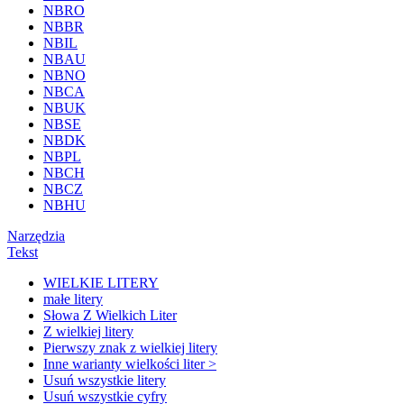
NBRO
NBBR
NBIL
NBAU
NBNO
NBCA
NBUK
NBSE
NBDK
NBPL
NBCH
NBCZ
NBHU
Narzędzia
Tekst
WIELKIE LITERY
małe litery
Słowa Z Wielkich Liter
Z wielkiej litery
Pierwszy znak z wielkiej litery
Inne warianty wielkości liter >
Usuń wszystkie litery
Usuń wszystkie cyfry