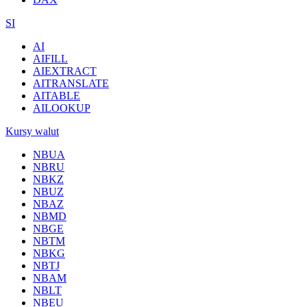
SI
AI
AIFILL
AIEXTRACT
AITRANSLATE
AITABLE
AILOOKUP
Kursy walut
NBUA
NBRU
NBKZ
NBUZ
NBAZ
NBMD
NBGE
NBTM
NBKG
NBTJ
NBAM
NBLT
NBEU