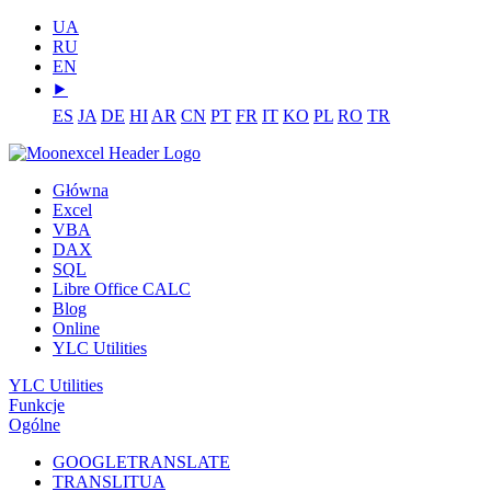
UA
RU
EN
⯈
ES
JA
DE
HI
AR
CN
PT
FR
IT
KO
PL
RO
TR
Główna
Excel
VBA
DAX
SQL
Libre Office CALC
Blog
Online
YLC Utilities
YLC Utilities
Funkcje
Ogólne
GOOGLETRANSLATE
TRANSLITUA