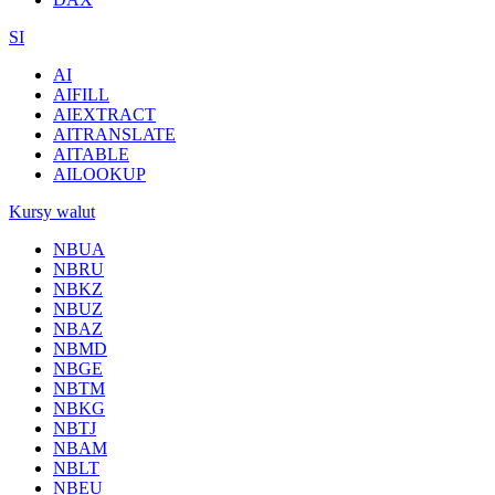
SI
AI
AIFILL
AIEXTRACT
AITRANSLATE
AITABLE
AILOOKUP
Kursy walut
NBUA
NBRU
NBKZ
NBUZ
NBAZ
NBMD
NBGE
NBTM
NBKG
NBTJ
NBAM
NBLT
NBEU