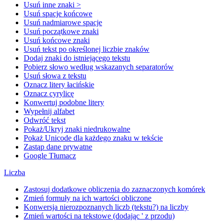
Usuń inne znaki >
Usuń spacje końcowe
Usuń nadmiarowe spacje
Usuń początkowe znaki
Usuń końcowe znaki
Usuń tekst po określonej liczbie znaków
Dodaj znaki do istniejącego tekstu
Pobierz słowo według wskazanych separatorów
Usuń słowa z tekstu
Oznacz litery łacińskie
Oznacz cyrylicę
Konwertuj podobne litery
Wypełnij alfabet
Odwróć tekst
Pokaż/Ukryj znaki niedrukowalne
Pokaż Unicode dla każdego znaku w tekście
Zastąp dane prywatne
Google Tłumacz
Liczba
Zastosuj dodatkowe obliczenia do zaznaczonych komórek
Zmień formuły na ich wartości obliczone
Konwersja nierozpoznanych liczb (tekstu?) na liczby
Zmień wartości na tekstowe (dodając ' z przodu)