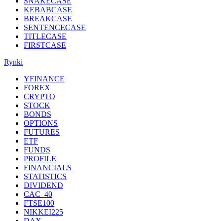
SNAKECASE
KEBABCASE
BREAKCASE
SENTENCECASE
TITLECASE
FIRSTCASE
Rynki
YFINANCE
FOREX
CRYPTO
STOCK
BONDS
OPTIONS
FUTURES
ETF
FUNDS
PROFILE
FINANCIALS
STATISTICS
DIVIDEND
CAC_40
FTSE100
NIKKEI225
DAX