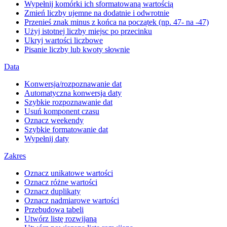
Wypełnij komórki ich sformatowaną wartością
Zmień liczby ujemne na dodatnie i odwrotnie
Przenieś znak minus z końca na początek (np. 47- na -47)
Użyj istotnej liczby miejsc po przecinku
Ukryj wartości liczbowe
Pisanie liczby lub kwoty słownie
Data
Konwersja/rozpoznawanie dat
Automatyczna konwersja daty
Szybkie rozpoznawanie dat
Usuń komponent czasu
Oznacz weekendy
Szybkie formatowanie dat
Wypełnij daty
Zakres
Oznacz unikatowe wartości
Oznacz różne wartości
Oznacz duplikaty
Oznacz nadmiarowe wartości
Przebudowa tabeli
Utwórz listę rozwijaną