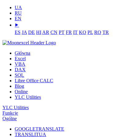
UA
RU
EN
⯈
ES
JA
DE
HI
AR
CN
PT
FR
IT
KO
PL
RO
TR
Główna
Excel
VBA
DAX
SQL
Libre Office CALC
Blog
Online
YLC Utilities
YLC Utilities
Funkcje
Ogólne
GOOGLETRANSLATE
TRANSLITUA