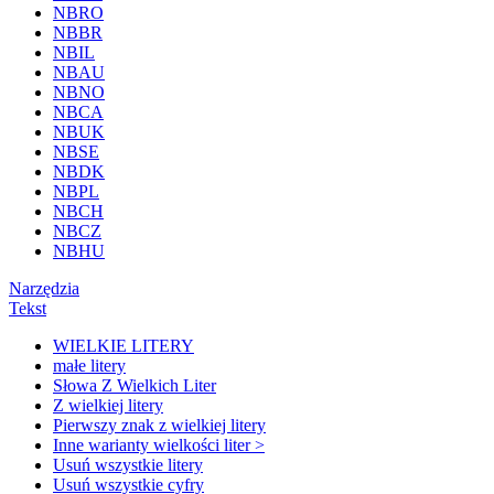
NBRO
NBBR
NBIL
NBAU
NBNO
NBCA
NBUK
NBSE
NBDK
NBPL
NBCH
NBCZ
NBHU
Narzędzia
Tekst
WIELKIE LITERY
małe litery
Słowa Z Wielkich Liter
Z wielkiej litery
Pierwszy znak z wielkiej litery
Inne warianty wielkości liter >
Usuń wszystkie litery
Usuń wszystkie cyfry