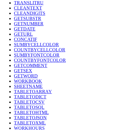
TRANSLITRU
CLEANTEXT
CLEANDIGITS
GETSUBSTR
GETNUMBER
GETDATE
GETURL
CONCATIF
SUMBYCELLCOLOR
COUNTBYCELLCOLOR
SUMBYFONTCOLOR
COUNTBYFONTCOLOR
GETCOMMENT
GETSEX
GETWORD
WORKBOOK
SHEETNAME
TABLETOARRAY
TABLETODICT
TABLETOCSV
TABLETOSQL
TABLETOHTML
TABLETOJSON
TABLETOXML
WORKHOURS