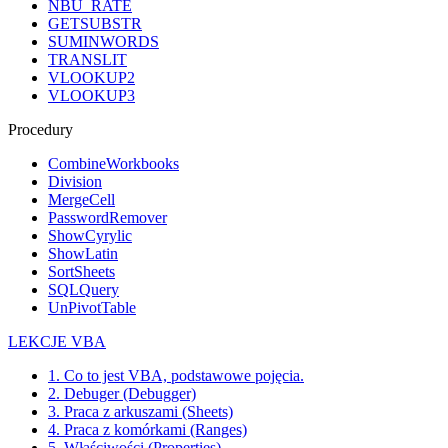
NBU_RATE
GETSUBSTR
SUMINWORDS
TRANSLIT
VLOOKUP2
VLOOKUP3
Procedury
CombineWorkbooks
Division
MergeCell
PasswordRemover
ShowCyrylic
ShowLatin
SortSheets
SQLQuery
UnPivotTable
LEKCJE VBA
1. Co to jest VBA, podstawowe pojęcia.
2. Debuger (Debugger)
3. Praca z arkuszami (Sheets)
4. Praca z komórkami (Ranges)
5. Właściwości (Properties)