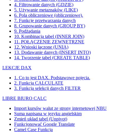
4. Filtrowanie danych (GDZIE)
5. Używanie metaznaków (LIKE)
6. Pola obliczeniowe (obliczeniowe).
7. Funkcje przetwarzania danych
8. Grupowanie danych (GROUP BY)
9. Podżądania
10. Kombinacja tabel (INNER JOIN)
11. POŁĄCZENIE ZEWNĘTRZNE
12. Wnioski łączone (UNIA)
13. Dodawanie danych (INSERT INTO)
14. Tworzenie tabel (CREATE TABLE)
LEKCJE DAX
1. Co to jest DAX. Podstawowe pojęcia.
2. Funkcja CALCULATE
3. Funkcja selekcji danych FILTER
LIBRE BIURO CALC
Import kursów walut ze strony internetowej NBU
Suma napisana w języku angielskim
Zmień układ tabel (Unpivot)
Funkcjonować
Google Translate
Camel Case Funkcja