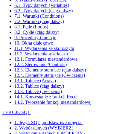
6.1. Typy danych (Variables)
6.2. Typy danych (ciąg dalszy)
7.1. Warunki (Conditions)
7.2. Warunki (ciąg dalszy)
8.1. Pętle (Loops)
8.2. Cykle (ciąg dalszy)
9. Procedury i funkcje
10. Okna dialogowe
11.1. Wydarzenia ze skoroszytu
11.2. Wydarzenia w arkuszu
12.1. Formularze niestandardowe
12.2. Sterowanie (Controls)
12.3. Elementy sterujące (ciąg dalszy)
12.4. Elementy sterujące (Ćwiczenia)
13.1. Tablice (Arrays)
13.2. Tablice (ciąg dalszy)
13.3. Tablice (ćwiczenia)
14.1. Korzystanie z funkcji Excel
14.2. Tworzenie funkcji niestandardowej
LEKCJE SQL
1. Język SQL, podstawowe pojęcia.
2. Wybór danych (WYBIERZ)
3. Sortowanie danych (ORDER BY)