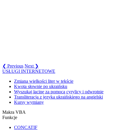
❮ Previous
Next ❯
USŁUGI INTERNETOWE
Zmiana wielkości liter w tekście
Kwota słownie po ukraińsku
Wyszukaj łacinę za pomocą cyrylicy i odwrotnie
Transliteracja z języka ukraińskiego na angielski
Kursy wymiany
Makra VBA
Funkcje
CONCATIF