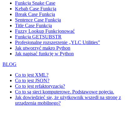
Funkcja Snake Case
Kebab Case Funkcja
Break Case Funkcja
Sentence Case Funkcja
Title Case Funkcja
Fuzzy Lookup
Funkcjonować
Funkcja GETSUBSTR
Profesjonalne rozszerzenie „YLC Utilities”
Jak utworzyć makro Python
Jak napisać funkcję w Python
BLOG
Co to jest XML?
Co to jest JSON?
Co to jest refaktoryzacja?
Co to są sieci komputerowe. Podstawowe pojęcia.
Jak dowiedzieć się, że użytkownik wszedł na stronę z
urządzenia mobilnego?