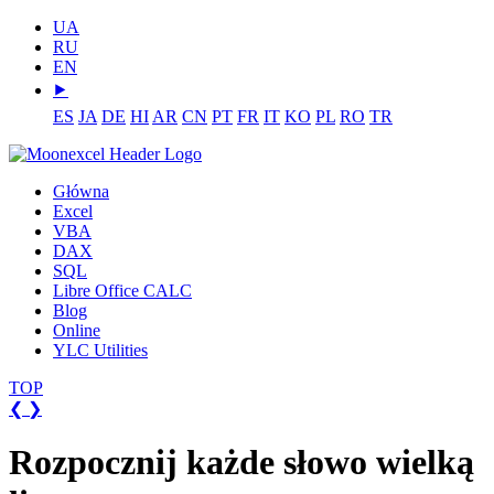
UA
RU
EN
⯈
ES
JA
DE
HI
AR
CN
PT
FR
IT
KO
PL
RO
TR
Główna
Excel
VBA
DAX
SQL
Libre Office CALC
Blog
Online
YLC Utilities
TOP
❮
❯
Rozpocznij każde słowo wielką