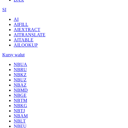
SI
AI
AIFILL
AIEXTRACT
AITRANSLATE
AITABLE
AILOOKUP
Kursy walut
NBUA
NBRU
NBKZ
NBUZ
NBAZ
NBMD
NBGE
NBTM
NBKG
NBTJ
NBAM
NBLT
NBEU