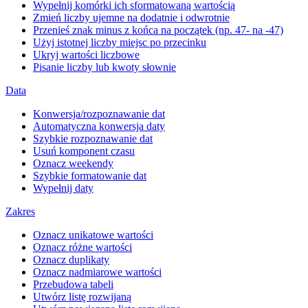
Wypełnij komórki ich sformatowaną wartością
Zmień liczby ujemne na dodatnie i odwrotnie
Przenieś znak minus z końca na początek (np. 47- na -47)
Użyj istotnej liczby miejsc po przecinku
Ukryj wartości liczbowe
Pisanie liczby lub kwoty słownie
Data
Konwersja/rozpoznawanie dat
Automatyczna konwersja daty
Szybkie rozpoznawanie dat
Usuń komponent czasu
Oznacz weekendy
Szybkie formatowanie dat
Wypełnij daty
Zakres
Oznacz unikatowe wartości
Oznacz różne wartości
Oznacz duplikaty
Oznacz nadmiarowe wartości
Przebudowa tabeli
Utwórz listę rozwijaną