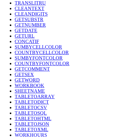
TRANSLITRU
CLEANTEXT
CLEANDIGITS
GETSUBSTR
GETNUMBER
GETDATE
GETURL
CONCATIF
SUMBYCELLCOLOR
COUNTBYCELLCOLOR
SUMBYFONTCOLOR
COUNTBYFONTCOLOR
GETCOMMENT
GETSEX
GETWORD
WORKBOOK
SHEETNAME
TABLETOARRAY
TABLETODICT
TABLETOCSV
TABLETOSQL
TABLETOHTML
TABLETOJSON
TABLETOXML
WORKHOURS