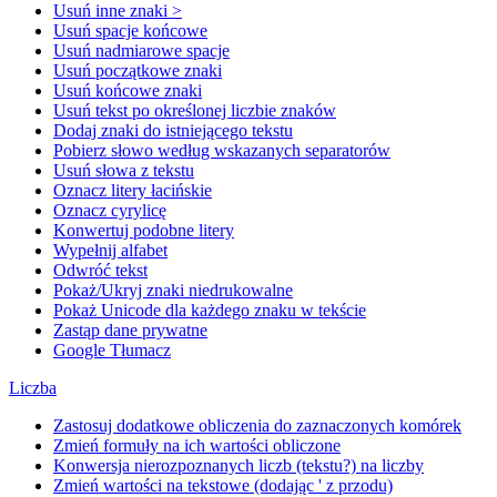
Usuń inne znaki >
Usuń spacje końcowe
Usuń nadmiarowe spacje
Usuń początkowe znaki
Usuń końcowe znaki
Usuń tekst po określonej liczbie znaków
Dodaj znaki do istniejącego tekstu
Pobierz słowo według wskazanych separatorów
Usuń słowa z tekstu
Oznacz litery łacińskie
Oznacz cyrylicę
Konwertuj podobne litery
Wypełnij alfabet
Odwróć tekst
Pokaż/Ukryj znaki niedrukowalne
Pokaż Unicode dla każdego znaku w tekście
Zastąp dane prywatne
Google Tłumacz
Liczba
Zastosuj dodatkowe obliczenia do zaznaczonych komórek
Zmień formuły na ich wartości obliczone
Konwersja nierozpoznanych liczb (tekstu?) na liczby
Zmień wartości na tekstowe (dodając ' z przodu)