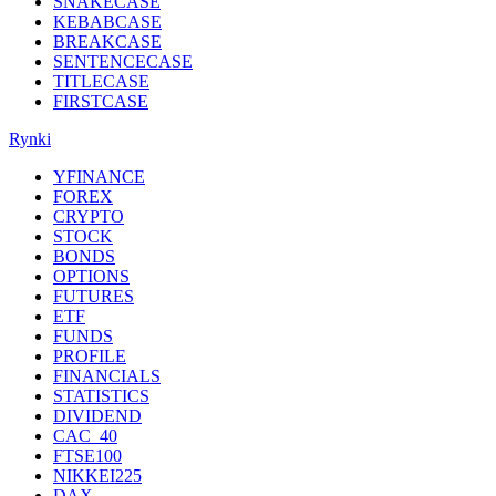
SNAKECASE
KEBABCASE
BREAKCASE
SENTENCECASE
TITLECASE
FIRSTCASE
Rynki
YFINANCE
FOREX
CRYPTO
STOCK
BONDS
OPTIONS
FUTURES
ETF
FUNDS
PROFILE
FINANCIALS
STATISTICS
DIVIDEND
CAC_40
FTSE100
NIKKEI225
DAX