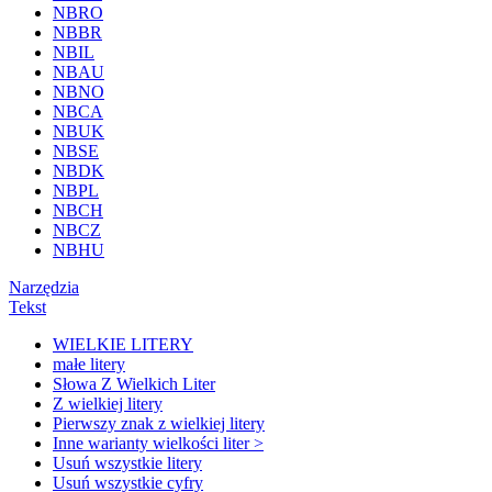
NBRO
NBBR
NBIL
NBAU
NBNO
NBCA
NBUK
NBSE
NBDK
NBPL
NBCH
NBCZ
NBHU
Narzędzia
Tekst
WIELKIE LITERY
małe litery
Słowa Z Wielkich Liter
Z wielkiej litery
Pierwszy znak z wielkiej litery
Inne warianty wielkości liter >
Usuń wszystkie litery
Usuń wszystkie cyfry