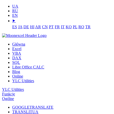
UA
RU
EN
⯈
ES
JA
DE
HI
AR
CN
PT
FR
IT
KO
PL
RO
TR
Główna
Excel
VBA
DAX
SQL
Libre Office CALC
Blog
Online
YLC Utilities
YLC Utilities
Funkcje
Ogólne
GOOGLETRANSLATE
TRANSLITUA